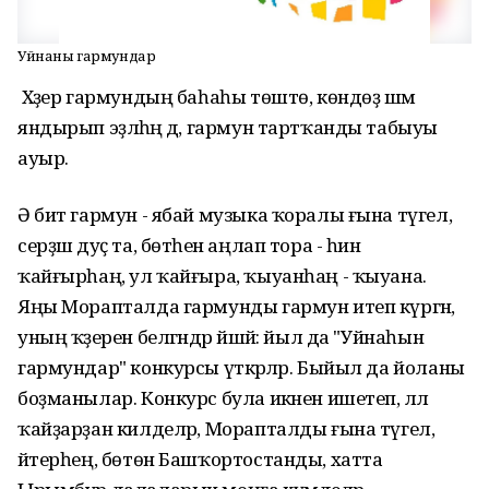
Уйнаны гармундар
Хәҙер гармундың баһаһы төштө, көндөҙ шәм
яндырып эҙләһәң дә, гармун тартҡанды табыуы
ауыр.
Ә бит гармун - ябай музыка ҡоралы ғына түгел,
серҙәш дуҫ та, бөтәһен аңлап тора - һин
ҡайғырһаң, ул ҡайғыра, ҡыуанһаң - ҡыуана.
Яңы Морапталда гармунды гармун итеп күргән,
уның ҡәҙерен белгәндәр йәшәй: йыл да "Уйнаһын
гармундар" конкурсы үткәрәләр. Быйыл да йоланы
боҙманылар. Конкурс була икәнен ишетеп, әллә
ҡайҙарҙан килделәр, Морапталды ғына түгел,
әйтерһең, бөтөн Башҡортостанды, хатта