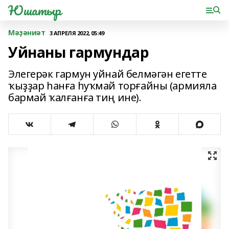
Юшатыр
Мәҙәниәт
3 АПРЕЛЯ 2022, 05:49
Уйнаны гармундар
Элегерәк гармун уйнай белмәгән егетте
ҡыҙҙар һанға һуҡмай торғайны (армияла
бармай ҡалғанға тиң ине).