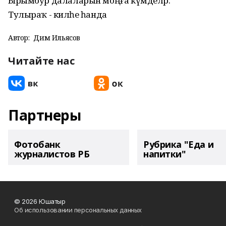
Ырымбур далаларын моңға күмделәр.
Тулыраҡ - киләһе һанда
Автор:
Дим Ильясов
Читайте нас
Партнеры
Фотобанк
Рубрика "Еда и
журналистов РБ
напитки"
© 2026 Юшатыр
Об использовании персональных данных