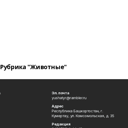
Рубрика "Животные"
в
Эл. почта
yushatyr@rambler.ru
Адрес
Республика Башкортостан, г.
Кумертау, ул. Комсомольская, д. 35
Редакция