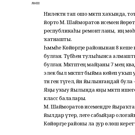
Өлөш
Нилектән тап ошо мәктәп хаҡында, то
йорто М. Шайморатов исемен йөрөтә
республикаһы ремонтланы, ә иң мөһим
ҡатнашты.
Һәммәһе Көйөргәҙе районынан 8 кеш
булған. Түбәһен тулыһынса алмаштыр
булған. Мәктәптең майҙаны 7 мең квад
элек был мәктәптә быйма кейеп уҡып
тән генә түгел, йән йылынғандай була 
Яңы уҡыу йылында яңы мәктәп ишеге
класс балалары.
М. Шайморатов исемендәге йыраҡтағ
йылдар үтер, әлеге сабыйҙар олоғай
Көйөргәҙе районы ла ҙур өлөш керетте