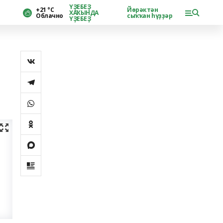
ҮҘЕБЕҘ
+21 °С
Йөрәктән
ХАҠЫНДА
Облачно
сыҡҡан һүҙҙәр
ҮҘЕБЕҘ