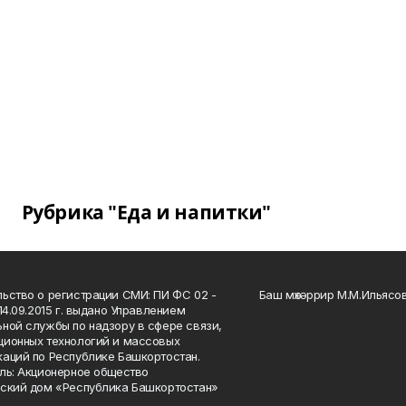
Рубрика "Еда и напитки"
ьство о регистрации СМИ: ПИ ФС 02 -
Баш мөхәррир М.М.Ильясо
14.09.2015 г. выдано Управлением
ной службы по надзору в сфере связи,
ионных технологий и массовых
аций по Республике Башкортостан.
ль: Акционерное общество
ский дом «Республика Башкортостан»