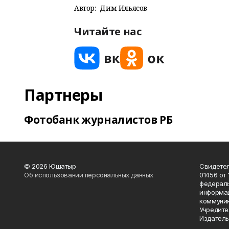
Автор:
Дим Ильясов
Читайте нас
Партнеры
Фотобанк журналистов РБ
© 2026 Юшатыр
Свидетел
Об использовании персональных данных
01456 от 
федераль
информац
коммуник
Учредите
Издатель