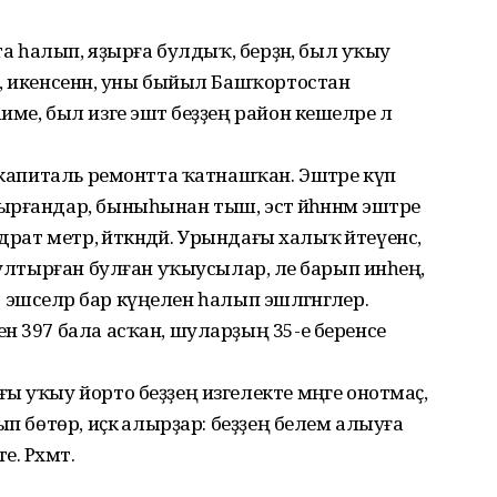
та һалып, яҙырға булдыҡ, берҙән, был уҡыу
, икенсенән, уны быйыл Башҡортостан
е, был изге эштә беҙҙең район кешеләре лә
е капиталь ремонтта ҡатнашҡан. Эштәре күп
ғандар, быныһынан тыш, эстә йәһәннәм эштәре
рат метр, әйткәндәй. Урындағы халыҡ әйтеүенсә,
 ултырған булған уҡыусылар, әле барып инәһең,
- эшселәр бар күңелен һалып эшләгәнгәлер.
н 397 бала асҡан, шуларҙың 35-е беренсе
ы уҡыу йорто беҙҙең изгелекте мәңге онотмаҫ,
ып бөтөр, иҫкә алырҙар: беҙҙең белем алыуға
. Рәхмәт.