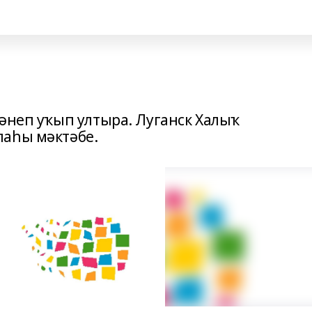
ләнеп уҡып ултыра. Луганск Халыҡ
лаһы мәктәбе.