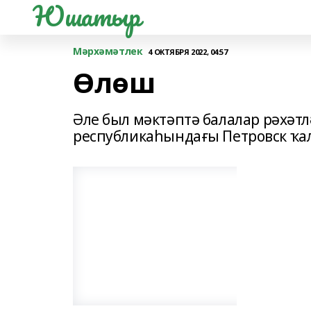
Юшатыр
Мәрхәмәтлек
4 ОКТЯБРЯ 2022, 04:57
Өлөш
Әле был мәктәптә балалар рәхәт
республикаһындағы Петровск ҡа