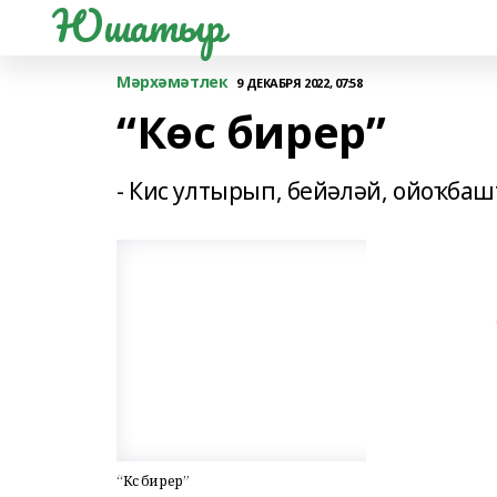
Юшатыр
Мәрхәмәтлек
9 ДЕКАБРЯ 2022, 07:58
“Көс бирер”
- Кис ултырып, бейәләй, ойоҡбаш
“Көс бирер”