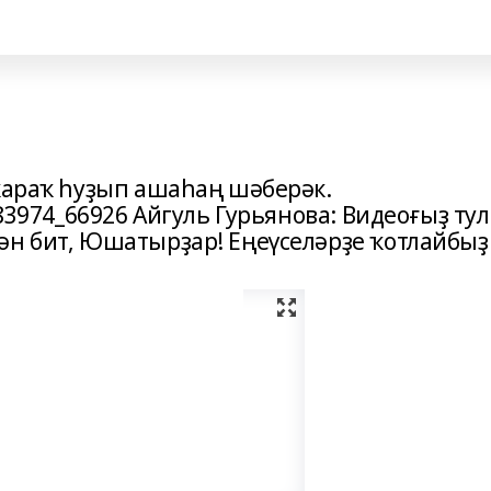
ҡҡараҡ һуҙып ашаһаң шәберәк.
983974_66926 Айгуль Гурьянова: Видеоғыҙ ту
ән бит, Юшатырҙар! Еңеүселәрҙе ҡотлайбыҙ