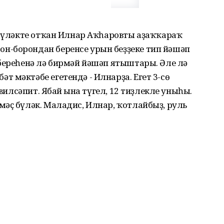
 бүләкте отҡан Илнар Аҡһаровты аҙаҡҡараҡ
н-борондан беренсе урын беҙҙеке тип йәшәп
береһенә лә бирмәй йәшәп ятыштары. Әле лә
 мәктәбе егетендә - Илнарҙа. Егет 3-сө
 вилсәпит. Ябай ғына түгел, 12 тиҙлекле уныһы.
әҫ бүләк. Маладис, Илнар, ҡотлайбыҙ, руль