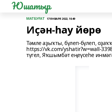
Юшатыр
МАТБУҒАТ
17 ЯНВАРЯ 2022, 10:49
Иҫән-һау йөрө
Тәмле аҙыҡты, бүлеп-бүлеп, оҙа
https://vk.com/yshatir?w=wall-33
түгел, Яҡшымбәт еңеүсеһе инмәг