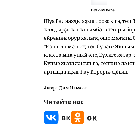
Иҫән-һау йөрө
Шуға Гөлназды яҙып торҙоҡ та, төп
ҡалдырҙыҡ. Яҡшымбәт яҡтары боро
өйрәнгән ғорур халыҡ, ошо маяҡты 
"Йәншишмә"нең төп бүләге Яҡшымбәт
класта ғына уҡый әле, Бүләге хәтәр-
Күпме хыялланып та, төшөңә лә инм
артында иҫән-һау йөрөргә яҙһын.
Автор:
Дим Ильясов
Читайте нас