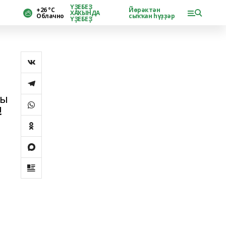
ҮҘЕБЕҘ
+26 °С
Йөрәктән
ХАҠЫНДА
Облачно
сыҡҡан һүҙҙәр
ҮҘЕБЕҘ
лы
!