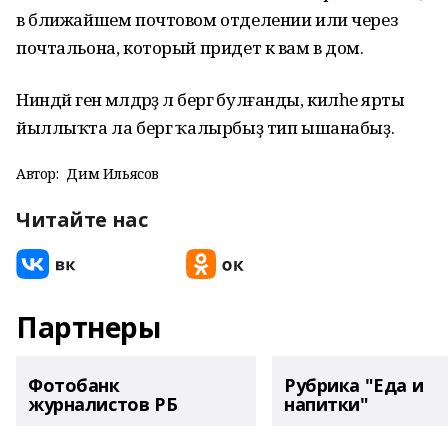
в ближайшем почтовом отделении или через
почтальона, который придет к вам в дом.
Ниндәй генә мәлдәрҙә лә бергә булғанды, киләһе ярты
йыллыҡта ла бергә ҡалырбыҙ тип ышанабыҙ.
Автор:
Дим Ильясов
Читайте нас
Партнеры
Фотобанк
Рубрика "Еда и
журналистов РБ
напитки"