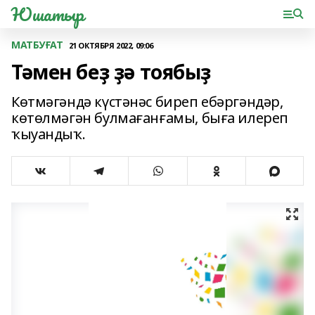
Юшатыр
МАТБУҒАТ
21 ОКТЯБРЯ 2022, 09:06
Тәмен беҙ ҙә тоябыҙ
Көтмәгәндә күстәнәс биреп ебәргәндәр,
көтөлмәгән булмағанғамы, быға илереп
ҡыуандыҡ.