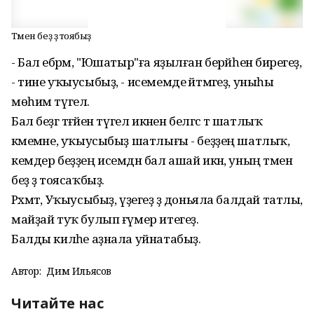
Тәмен беҙ ҙә тоябыҙ
- Бал ебәрәм, "Юшатыр"ға яҙылған берәйһенә бирегеҙ,
- тине уҡыусыбыҙ, - исемемде әйтмәгеҙ, уныһы
мөһим түгел.
Бал беҙгә тәғәйен түгел икәнен белгәс тә шатлыҡ
кәмемәне, уҡыусыбыҙ шатлығы - беҙҙең шатлыҡ,
кемдер беҙҙең исемдән бал ашай икән, уның тәмен
беҙ ҙә тоясаҡбыҙ.
Рәхмәт, Уҡыусыбыҙ, үҙегеҙ ҙә доньяла балдай татлы,
майҙай туҡ булып ғүмер итегеҙ.
Балды киләһе аҙнала уйнатабыҙ.
Автор:
Дим Ильясов
Читайте нас