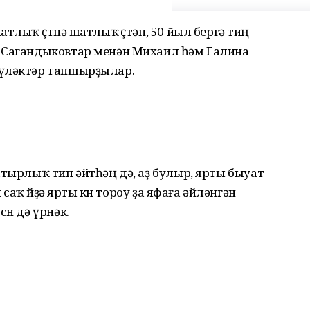
тлыҡ өҫтөнә шатлыҡ өҫтәп, 50 йыл бергә тиң
 Сагандыковтар менән Михаил һәм Галина
бүләктәр тапшырҙылар.
атырлыҡ тип әйтһәң дә, аҙ булыр, ярты быуат
 саҡ өйҙә ярты көн тороу ҙа яфаға әйләнгән
өн дә үрнәк.