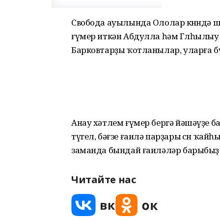
Свобода ауылында Ололар көнөндә ша
ғүмер иткән Абдулла һәм Гөлһылыу
Барковтарҙы ҡотланылар, уларға 
Анау хәтлем ғүмер бергә йәшәүҙе б
түгел, бәғзе ғаилә парҙары өсөн ҡайһы
заманда бындай ғаиләләр барыбыҙ өс
Читайте нас