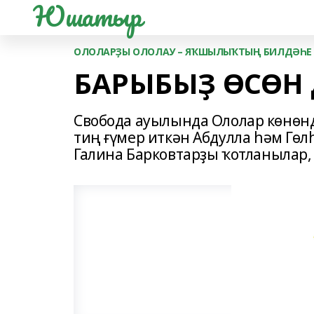
Юшатыр
ОЛОЛАРҘЫ ОЛОЛАУ – ЯҠШЫЛЫҠТЫҢ БИЛДӘҺЕ
БАРЫБЫҘ ӨСӨН 
Свобода ауылында Ололар көнөнд
тиң ғүмер иткән Абдулла һәм Гө
Галина Барковтарҙы ҡотланылар,