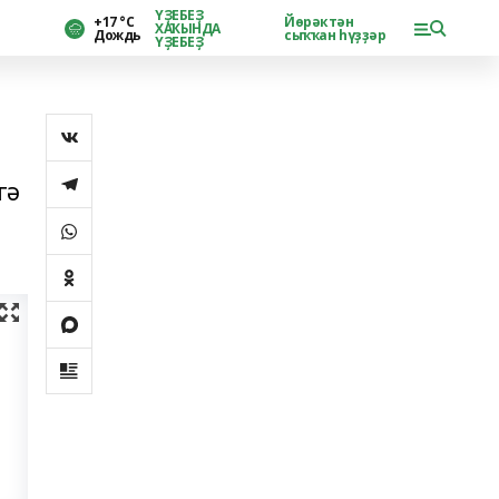
ҮҘЕБЕҘ
+17 °С
Йөрәктән
ХАҠЫНДА
Дождь
сыҡҡан һүҙҙәр
ҮҘЕБЕҘ
гә