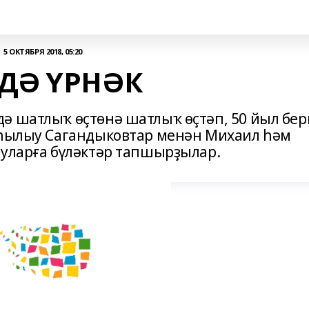
5 ОКТЯБРЯ 2018, 05:20
ДӘ ҮРНӘК
ә шатлыҡ өҫтөнә шатлыҡ өҫтәп, 50 йыл бер
лһылыу Сагандыковтар менән Михаил һәм
 уларға бүләктәр тапшырҙылар.