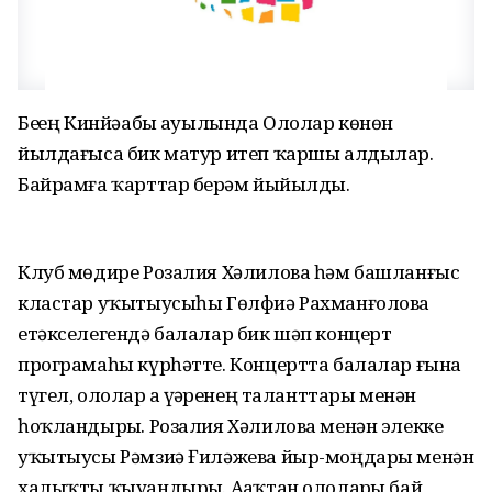
Беҙҙең Кинйәабыҙ ауылында Ололар көнөн
йылдағыса бик матур итеп ҡаршы алдылар.
Байрамға ҡарттар берҙәм йыйылды.
Клуб мөдире Розалия Хәлилова һәм башланғыс
кластар уҡытыусыһы Гөлфиә Рахманғолова
етәкселегендә балалар бик шәп концерт
програмаһы күрһәтте. Концертта балалар ғына
түгел, ололар ҙа үҙҙәренең таланттары менән
һоҡландырҙы. Розалия Хәлилова менән элекке
уҡытыусы Рәмзиә Ғиләжева йыр-моңдары менән
халыҡты ҡыуандырҙы. Аҙаҡтан ололарҙы бай