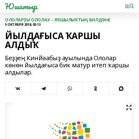
Юшатыр
ОЛОЛАРҘЫ ОЛОЛАУ – ЯҠШЫЛЫҠТЫҢ БИЛДӘҺЕ
5 ОКТЯБРЯ 2018, 05:13
ЙЫЛДАҒЫСА ҠАРШЫ
АЛДЫҠ
Беҙҙең Кинйәабыҙ ауылында Ололар
көнөн йылдағыса бик матур итеп ҡаршы
алдылар.