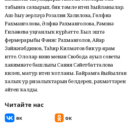
табынға саҡырып, бик тәмле итеп һыйланылар.
Аш-һыу әҙерләүҙә Розалия Хәлилова, Гөлфиә
Рахманғолова, Әлфиә Рахманғолова, Рәмзиә
Ғиләжева уңғанлыҡ күрһәтте. Был эштә
фермерҙарыбыҙ Фәнис Рахманғолов, Айҙар
Зәйнәғәбдинов, Таһир Килмәтов бик ҙур ярҙам
итте. Ололар көнө менән Свобода ауыл советы
хакимиәте башлығы Сания Сәйетбатталова
килеп, матур итеп ҡотланы. Байрамға йыйылған
халыҡ ҙур ризалыҡтарын белдереп, рәхмәттәрен
әйтеп ҡалды.
Читайте нас