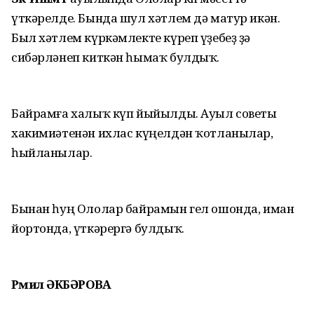
үткәрелде. Бында шул хәтлем дә матур икән.
Был хәтлем күркәмлекте күреп үҙебеҙ ҙә
сибәрләнеп киткән һымаҡ булдыҡ.
Байрамға халыҡ күп йыйылды. Ауыл советы
хакимиәтенән ихлас күңелдән ҡотланылар,
һыйланылар.
Бынан һуң Ололар байрамын гел ошонда, иман
йортонда, үткәрергә булдыҡ.
Рәмилә ӘКБӘРОВА