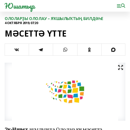
Юшатыр
ОЛОЛАРҘЫ ОЛОЛАУ – ЯҠШЫЛЫҠТЫҢ БИЛДӘҺЕ
4 ОКТЯБРЯ 2019, 07:20
МӘСЕТТӘ ҮТТЕ
Зәк-Ишмәт
ауылында Ололар көнө мәсеттә