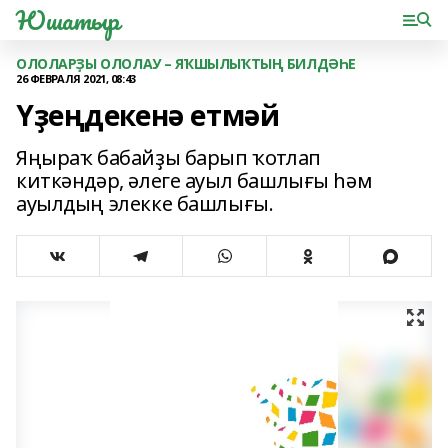
Юшатыр
ОЛОЛАРҘЫ ОЛОЛАУ – ЯҠШЫЛЫҠТЫҢ БИЛДӘҺЕ
26 ФЕВРАЛЯ 2021, 08:43
Үҙеңдекенә етмәй
Яңыраҡ бабайҙы барып ҡотлап
киткәндәр, әлеге ауыл башлығы һәм
ауылдың элекке башлығы.