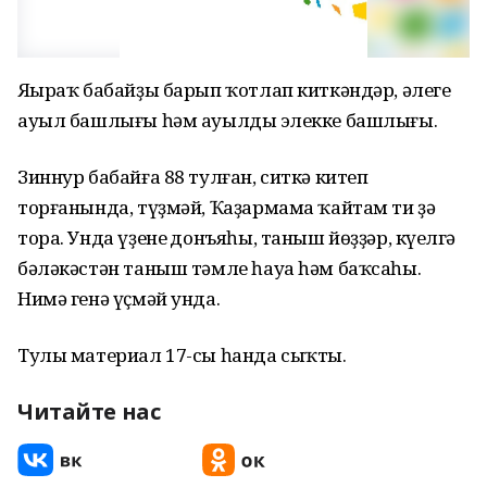
Яңыраҡ бабайҙы барып ҡотлап киткәндәр, әлеге
ауыл башлығы һәм ауылдың элекке башлығы.
Зиннур бабайға 88 тулған, ситкә китеп
торғанында, түҙмәй, Ҡаҙармама ҡайтам ти ҙә
тора. Унда үҙенең донъяһы, таныш йөҙҙәр, күңелгә
бәләкәстән таныш тәмле һауа һәм баҡсаһы.
Нимә генә үҫмәй унда.
Тулы материал 17-сы һанда сыҡты.
Читайте нас