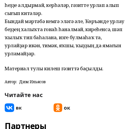
һеҙҙе алдырмай, керһәләр, гәзитте урлап алып
сығып китәләр.
Бындай мәртәбә кемгә эләгә әле, Ҡөръәнде урлау
беҙҙең халыҡта гонаһ һаналмай, киреһенсә, шәп
ҡылыҡ тип баһалана, изге булмаһаҡ та,
урлайҙар икән, тимәк, яҡшы, ҡыҙҙың да ямағын
урламайҙар.
Материал тулы килеш гәзиттә баҫылды.
Автор:
Дим Ильясов
Читайте нас
Партнеры