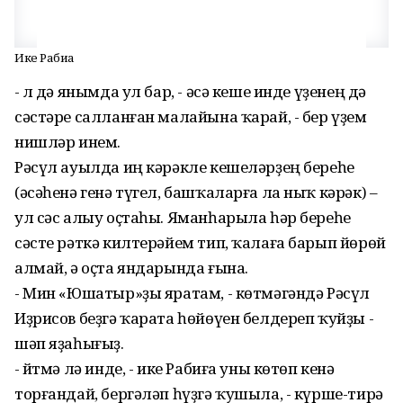
Ике Рабиға
- Әл дә янымда ул бар, - әсә кеше инде үҙенең дә
сәстәре салланған малайына ҡарай, - бер үҙем
нишләр инем.
Рәсүл ауылда иң кәрәкле кешеләрҙең береһе
(әсәһенә генә түгел, башҡаларға ла ныҡ кәрәк) –
ул сәс алыу оҫтаһы. Яманһарыла һәр береһе
сәсте рәткә килтерәйем тип, ҡалаға барып йөрөй
алмай, ә оҫта яндарында ғына.
- Мин «Юшатыр»ҙы яратам, - көтмәгәндә Рәсүл
Иҙрисов беҙгә ҡарата һөйөүен белдереп ҡуйҙы -
шәп яҙаһығыҙ.
- Әйтмә лә инде, - ике Рабиға уны көтөп кенә
торғандай, бергәләп һүҙгә ҡушыла, - күрше-тирә