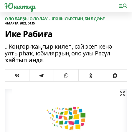
Юшатыр
ОЛОЛАРҘЫ ОЛОЛАУ – ЯҠШЫЛЫҠТЫҢ БИЛДӘҺЕ
4 МАРТА 2022, 04:15
Ике Рабиға
...Көңгөр-ҡаңғыр килеп, сәй эсеп кенә
ултырһаҡ, юбилярҙың оло улы Рәсүл
ҡайтып инде.