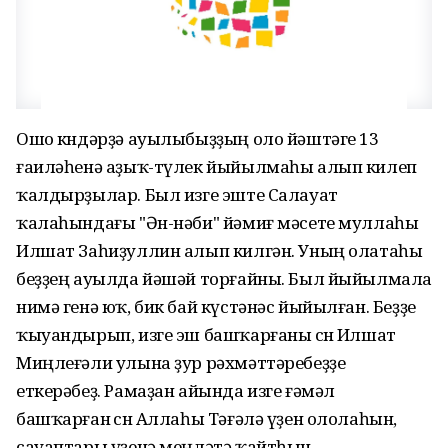
Ошо көндәрҙә ауылыбыҙҙың оло йәштәге 13
ғаиләһенә аҙыҡ-түлек йыйылмаһы алып килеп
ҡалдырҙылар. Был изге эште Салауат
ҡалаһындағы "Ән-нәби" йәмиғ мәсете муллаһы
Илшат Заһиҙуллин алып килгән. Уның олатаһы
беҙҙең ауылда йәшәй торғайны. Был йыйылмала
нимә генә юҡ, бик бай күстәнәс йыйылған. Беҙҙе
ҡыуандырып, изге эш башҡарғаны өсөн Илшат
Миңлеғәли улына ҙур рәхмәттәребеҙҙе
еткерәбеҙ. Рамаҙан айында изге ғәмәл
башҡарған өсөн Аллаһы Тәғәлә үҙен ололаһын,
сауаптары үҙенә меңләтә ҡайтһын.