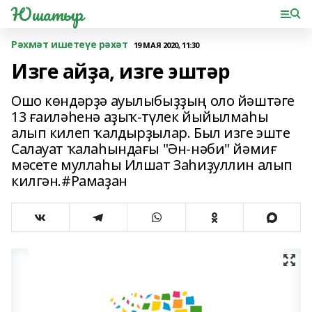
Юшатыр
Рәхмәт ишетеүе рәхәт
19 МАЯ 2020, 11:30
Изге айҙа, изге эштәр
Ошо көндәрҙә ауылыбыҙҙың оло йәштәге
13 ғаиләһенә аҙыҡ-түлек йыйылмаһы
алып килеп ҡалдырҙылар. Был изге эште
Салауат ҡалаһындағы "Ән-нәби" йәмиғ
мәсете муллаһы Илшат Заһиҙуллин алып
килгән.#Рамаҙан