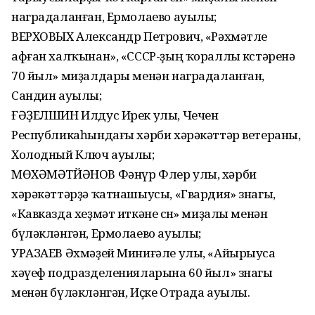
наградаланған, Ермолаево ауылы;
ВЕРХОВЫХ Александр Петрович, «Рәхмәтле
афған халҡынан», «СССР-ҙың ҡораллы көстәренә
70 йыл» миҙалдары менән наградаланған,
Сандин ауылы;
ҒӘҘЕЛШИН Илдус Ирек улы, Чечен
Республикаһындағы хәрби хәрәкәттәр ветераны,
Холодный Ключ ауылы;
МӨХӘМӘТЙӘНОВ Фәнүр Флер улы, хәрби
хәрәкәттәрҙә ҡатнашыусы, «Гвардия» знагы,
«Кавказда хеҙмәт иткәне өсөн» миҙалы менән
бүләкләнгән, Ермолаево ауылы;
УРАЗАЕВ Әхмәҙей Миниғәле улы, «Айырыуса
хәүеф подразделенияларына 60 йыл» знагы
менән бүләкләнгән, Иҫке Отрада ауылы.