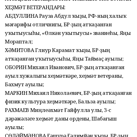
ХЕҘМӘТ ВЕТЕРАНДАРЫ:
АБДУЛЛИНА Рауза Абдул ҡыҙы, РФ-ның халыҡ
мәғарифы отличнигы, БР-ҙың атҡаҙанған
уҡытыусыһы, «Өлкән уҡытыусы» званиеһы, Яңы
Мораптал;
ХӘМИТОВА Гөлнур Карамат ҡыҙы, БР-ҙың
атҡаҙанған уҡытыусыһы, Яңы Таймаҫ ауылы;
ОБОРИН Михаил Иванович, БР-ҙың атҡаҙанған
ауыл хужалығы хеҙмәткәре, хеҙмәт ветераны,
Бахмут ауылы;
МАРКИН Михаил Николаевич, БР-ҙың атҡаҙанған
физик культура хеҙмәткәре, Бальза ауылы;
РАХМАЕВ Миңлеәхмәт Ғайфулла улы, 3-сө
дәрәжәләге хеҙмәт даны ордены, Шабағыш
ауылы;
СӨЛӘЙМӘНОВА Ғәшүрә Ғәлимйән ҡыҙы, БР-ҙың