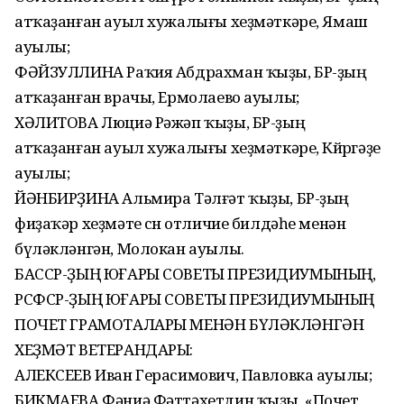
атҡаҙанған ауыл хужалығы хеҙмәткәре, Ямаш
ауылы;
ФӘЙЗУЛЛИНА Раҡия Абдрахман ҡыҙы, БР-ҙың
атҡаҙанған врачы, Ермолаево ауылы;
ХӘЛИТОВА Люциә Рәжәп ҡыҙы, БР-ҙың
атҡаҙанған ауыл хужалығы хеҙмәткәре, Көйөргәҙе
ауылы;
ЙӘНБИРҘИНА Альмира Тәлғәт ҡыҙы, БР-ҙың
фиҙаҡәр хеҙмәте өсөн отличие билдәһе менән
бүләкләнгән, Молокан ауылы.
БАССР-ҘЫҢ ЮҒАРЫ СОВЕТЫ ПРЕЗИДИУМЫНЫҢ,
РСФСР-ҘЫҢ ЮҒАРЫ СОВЕТЫ ПРЕЗИДИУМЫНЫҢ
ПОЧЕТ ГРАМОТАЛАРЫ МЕНӘН БҮЛӘКЛӘНГӘН
ХЕҘМӘТ ВЕТЕРАНДАРЫ:
АЛЕКСЕЕВ Иван Герасимович, Павловка ауылы;
БИКМАЕВА Фәниә Фәттәхетдин ҡыҙы, «Почет