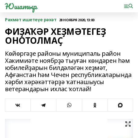
Юшатыр
Рәхмәт ишетеүе рәхәт
28 НОЯБРЯ 2020, 13:00
ФИҘАҠӘР ХЕҘМӘТЕГЕҘ
ОНОТОЛМАҪ
Көйөргәҙе районы муниципаль район
Хакимиәте ноябрҙә тыуған көндәрен һәм
юбилейҙарын билдәләгән хеҙмәт,
Афғанстан һәм Чечен республикаларында
хәрби хәрәкәттәрҙә ҡатнашыусы
ветерандарын ихлас ҡотлай!