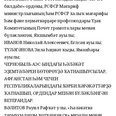
билдәһе» ордены, РСФСР Мәғариф
министрлығының һәм РСФСР халыҡ мәғарифы
һәм фәне хеҙмәткәрҙәре профсоюздары Үҙәк
Комитетының Почет грамоталары менән
бүләкләнгән, Яҡшымбәт ауылы;
ИВАНОВ Николай Алексеевич, Бөгөлсән ауылы;
ТҮЛӘГӘНОВА Зилә Һиҙиәт ҡыҙы, Яманһары
ауылы;
ЧЕРНОБЫЛЬ АЭС-ЫНДАҒЫ ҺӘЛӘКӘТ
ЭҘЕМТӘЛӘРЕН БӨТӨРӨҮҘӘ ҠАТНАШЫУСЫЛАР,
АФҒАНСТАН ҺӘМ ЧЕЧЕН
РЕСПУБЛИКАЛАРЫНДАҒЫ ХӘРБИ ХӘРӘКӘТТӘРҘӘ
ҠАТНАШЫП, ОРДЕНДАР МЕНӘН БҮЛӘКЛӘНГӘН
ВЕТЕРАНДАР:
ВӘЛИТОВ Рауил Рәфҡәт улы, «Һәләкәткә
тарыусыларҙы ҡотҡарған өсөн» миҙалы менән