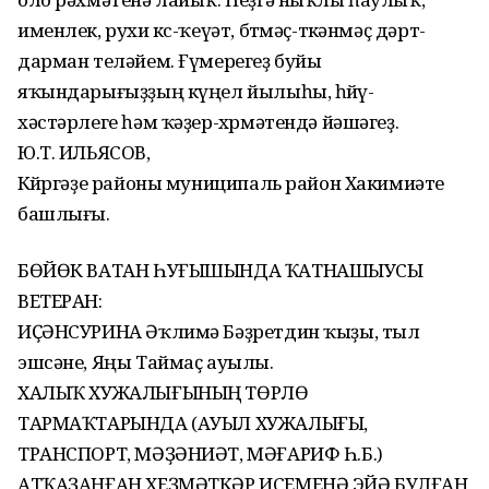
именлек, рухи көс-ҡеүәт, бөтмәҫ-төкәнмәҫ дәрт-
дарман теләйем. Ғүмерегеҙ буйы
яҡындарығыҙҙың күңел йылыһы, һөйөү-
хәстәрлеге һәм ҡәҙер-хөрмәтендә йәшәгеҙ.
Ю.Т. ИЛЬЯСОВ,
Көйөргәҙе районы муниципаль район Хакимиәте
башлығы.
БӨЙӨК ВАТАН ҺУҒЫШЫНДА ҠАТНАШЫУСЫ
ВЕТЕРАН:
ИҪӘНСУРИНА Әҡлимә Бәҙретдин ҡыҙы, тыл
эшсәне, Яңы Таймаҫ ауылы.
ХАЛЫҠ ХУЖАЛЫҒЫНЫҢ ТӨРЛӨ
ТАРМАҠТАРЫНДА (АУЫЛ ХУЖАЛЫҒЫ,
ТРАНСПОРТ, МӘҘӘНИӘТ, МӘҒАРИФ Һ.Б.)
АТҠАҘАНҒАН ХЕҘМӘТКӘР ИСЕМЕНӘ ЭЙӘ БУЛҒАН