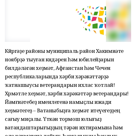
Көйөргәҙе районы муниципаль район Хакимиәте
ноябрҙә тыуған көндәрен һәм юбилейҙарын
билдәләгән хеҙмәт, Афғанстан һәм Чечен
республикаларында хәрби хәрәкәттәрҙә
ҡатнашыусы ветерандарын ихлас ҡотлай!
Хөрмәтле хеҙмәт, хәрби хәрәкәттәр ветерандары!
Йәмғиәтебеҙ именлегенә намыҫлы ижади
хеҙмәтегеҙ – Ватаныбыҙға хеҙмәт итеүегеҙҙең
сағыу миҫалы. Үткән тормош юлығыҙ
ватандаштарығыҙҙың тәрән ихтирамына һәм
оло рәхмәтенә лайыҡ. Һеҙгә ныҡлы һаулыҡ,