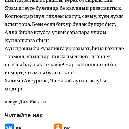
Ярҙам итеүсе булғанда беҙ ҡыуанып ризалаштыҡ.
Костюмдар шул тиклем матур, сағыу, күҙҙең яуын
алып тора. Беҙҙең өсөн бик ҙур бүләк булды был,
Алла бирһә клубта үткән сараларҙа уларҙы
ҡулланырға яҙһын.
Ауылдашыбыҙ Рузалияға ҙур рәхмәт, һиңә бәхетле
тормош, уңыштар, ғаилә именлеге, иҫәнлек,
ныҡлы һаулыҡ теләйбеҙ! Һәр саҡ шулай сибәр,
йомарт, яғымлы булып ҡал!
Хәлимә Аҡсурина, Ялсыҡай ауылы клубы
мөдире
Автор:
Дим Ильясов
Читайте нас