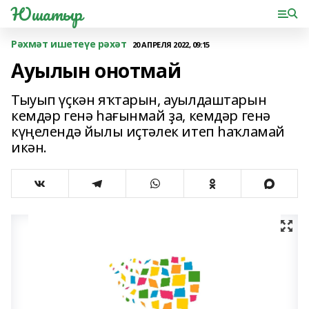
Юшатыр
Рәхмәт ишетеүе рәхәт
20 АПРЕЛЯ 2022, 09:15
Ауылын онотмай
Тыуып үҫкән яҡтарын, ауылдаштарын
кемдәр генә һағынмай ҙа, кемдәр генә
күңелендә йылы иҫтәлек итеп һаҡламай
икән.