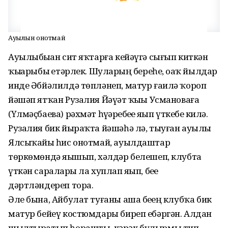
Ауылын онотмай
Ауылыбыҙҙан сит яҡтарға кейәүгә сығып киткән
ҡыҙҙарыбыҙ етәрлек. Шуларҙың береһе, оҙаҡ йылдар
инде Әбйәлилдә төпләнеп, матур ғаилә ҡороп
йәшәп ятҡан Рузалия Йәүҙәт ҡыҙы Усмановаға
(Үлмәҫбаева) рәхмәт һүҙҙәребеҙҙе яҙып үткебеҙ килә.
Рузалия бик йыраҡта йәшәһә лә, тыуған ауылы
Ялсыҡайҙы һис онотмай, ауылдаштар
төркөмөндә яҙышып, хәлдәр белешеп, клубта
үткән сараларҙы ла хуплап яҙып, беҙҙе
дәртләндереп тора.
Әле бына, Айбулат туғаны аша беҙҙең клубҡа бик
матур бейеү костюмдары биреп ебәргән. Алдан
шылтыратып һорашты, кәрәк булырмы тип.