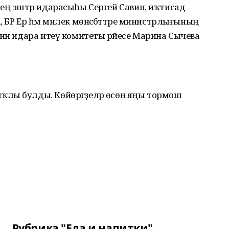
ең эштәр идарасыһы Сергей Савин, иҡтисад
 БР Ер һәм милек мөнәсәбәттәре министрлығының
нән идара итеү комитеты рәйесе Марина Сычева
лы булды. Көйөргәҙеләр өсөн яңы тормош
Рубрика "Еда и напитки"