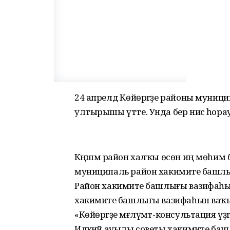
24 апрелдә Көйөргәҙе районы муни
ултырышы үтте. Унда бер нисә һора
Кәңәшмә район халҡы өсөн иң мөһим
муниципаль район хакимиәте башлығ
Район хакимиәте башлығы вазифаһы
хакимиәте башлығы вазифаһын ваҡ
«Көйөргәҙе мәғлүмәт-консультация үҙ
Илкәнәй ауылы советы хакимиәте баш