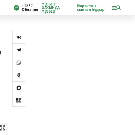
ҮҘЕБЕҘ
+22 °С
Йөрәктән
ХАҠЫНДА
Облачно
сыҡҡан һүҙҙәр
ҮҘЕБЕҘ
ң