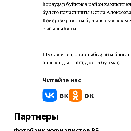
һорауҙар буйынса район хакимиәтен
бүлеге начальнигы Ольга Алексеева,
Көйөргәҙе районы буйынса милек ме
сығыш яһаны.
Шулай итеп, районыбыҙ яңы башлыҡ
башланды, тиһәң дә хата булмаҫ.
Читайте нас
Партнеры
Фотобанк журналистов РБ