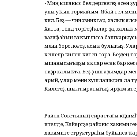
- Миңә ышаныс белдергәнегеҙ өсөн ҙур 
уны уҡып тормайым. Ябай тел менән г
килә. Беҙ — чиновниктар, халыҡ ял
Хатта, төндә торғоҙһалар ҙа, халыҡ
вазифаһын ваҡытлыса башҡарыусы Р
менән боролоғоҙ, асыҡ булығыҙ. Уларҙы
кешеләр килеп-китеп тора. Беҙҙең т
ышанысығыҙҙы аҡлар өсөн бар көсө
тиҙәр халыҡта. Беҙ ҙә шәп аҙымдар м
арый, улар менән хушлашырға ла ту
Килегеҙ, шылтыратығыҙ, ярҙам итер
Район Советының сираттағы кәңәшмәһ
ителде, Көйөргәҙе районы хакимиәт
хакимиәте структураһы буйынса ҡа