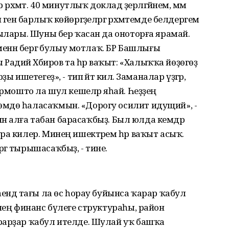
рәхмәт. 40 минутлыҡ доклад әҙерләгәйнем, әммә
енә барлыҡ көйөргәҙеләргә рәхмәтемде белдергем
сылары. Шуны бер ҡасан да оноторға ярамай.
 менән бергә булыу мотлаҡ. БР Башлығы
адий Хәбиров та һәр ваҡыт: «Халыҡҡа йөҙөгөҙ
 ишетегеҙ», - тип әйтә килә. Заманалар үҙгәрә,
ормошто ла шул кешеләр яһай. Һеҙҙең
мдө һаласаҡмын. «Дорогу осилит идущий», -
енән алға табан барасаҡбыҙ. Был юлда кемдәр
ра килер. Минең ишектәрем һәр ваҡыт асыҡ.
гә тырышасаҡбыҙ, - тине.
ендә тағы ла өс һорау буйынса ҡарар ҡабул
енең финанс бүлеге структураһы, район
рарҙар ҡабул ителде. Шулай уҡ башҡа