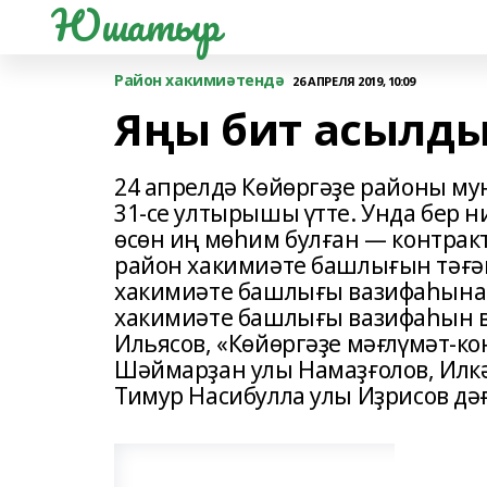
Юшатыр
Район хакимиәтендә
26 АПРЕЛЯ 2019, 10:09
Яңы бит асылд
24 апрелдә Көйөргәҙе районы 
31-се ултырышы үтте. Унда бер 
өсөн иң мөһим булған — контрак
район хакимиәте башлығын тәғә
хакимиәте башлығы вазифаһына 
хакимиәте башлығы вазифаһын 
Ильясов, «Көйөргәҙе мәғлүмәт-ко
Шәймарҙан улы Намаҙғолов, Илк
Тимур Насибулла улы Иҙрисов дәғ