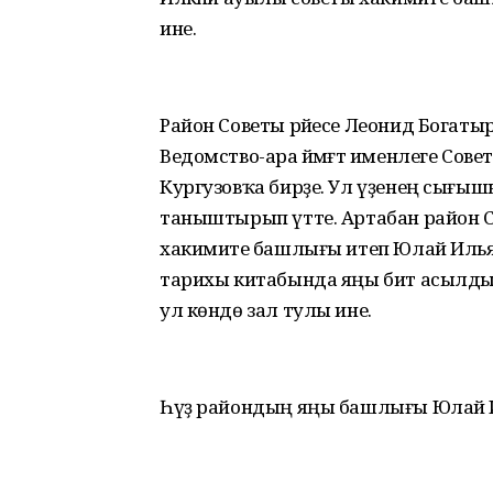
ине.
Район Советы рәйесе Леонид Богатыр
Ведомство-ара йәмәғәт именлеге Сов
Кургузовҡа бирҙе. Ул үҙенең сығы
таныштырып үтте. Артабан район 
хакимиәте башлығы итеп Юлай Илья
тарихы китабында яңы бит асылды. 
ул көндө зал тулы ине.
Һүҙ райондың яңы башлығы Юлай И