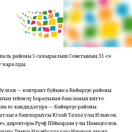
ципаль районы 5 саҡырылыш Советының 31-се
у ҡаралды.
 булған — контракт буйынса Көйөргәҙе районы
ын тәғәйенләү һорауынан башланып китте.
на өс кандидатура — Көйөргәҙе районы
ытлыса башҡарыусы Юлай Талха улы Ильясов,
әге» директоры Рәүеф Шәймарҙан улы Намаҙғолов,
лығы Тимур Насибулла улы Иҙрисов дәғүә итә