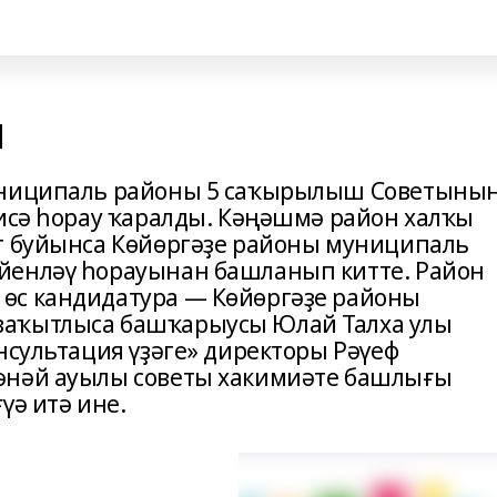
ы
муниципаль районы 5 саҡырылыш Советыны
нисә һорау ҡаралды. Кәңәшмә район халҡы
т буйынса Көйөргәҙе районы муниципаль
йенләү һорауынан башланып китте. Район
өс кандидатура — Көйөргәҙе районы
ваҡытлыса башҡарыусы Юлай Талха улы
нсультация үҙәге» директоры Рәүеф
әнәй ауылы советы хакимиәте башлығы
үә итә ине.