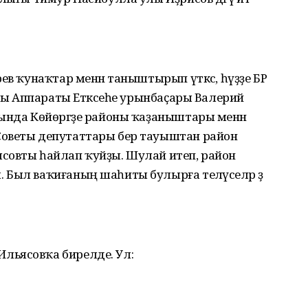
ев ҡунаҡтар менән таныштырып үткәс, һүҙҙе БР
еты Аппараты Етәксеһе урынбаҫары Валерий
шында Көйөргәҙе районы ҡаҙаныштары менән
Советы депутаттары бер тауыштан район
совты һайлап ҡуйҙы. Шулай итеп, район
Был ваҡиғаның шаһиты булырға теләүселәр ҙә
льясовҡа бирелде. Ул: