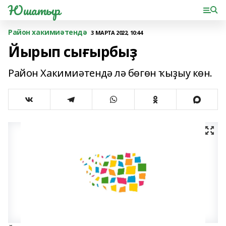
Юшатыр
Район хакимиәтендә
3 МАРТА 2022, 10:44
Йырып сығырбыҙ
Район Хакимиәтендә лә бөгөн ҡыҙыу көн.