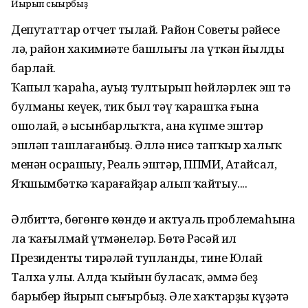
Йырып сығырбыҙ
Депутаттар отчет тыңлай. Район Советы рәйесе
лә, район хакимиәте башлығы ла үткән йылды
барлай.
Ҡапыл ҡараһаң, ауыҙ тултырып һөйләрлек эш тә
булманы кеүек, тик был тәү ҡарашҡа ғына
ошолай, ә ысынбарлыҡта, ана күпме эштәр
эшләп ташлағанбыҙ. Әллә нисә тапҡыр халыҡ
менән осрашыу, Реаль эштәр, ППМИ, Атайсал,
Яҡшымбәткә ҡарағайҙар алып ҡайтыу....
Әлбиттә, бөгөнгө көндөң иң актуаль проблемаһына
ла ҡағылмай үтмәнеләр. Бөтә Рәсәй ил
Президенты тирәләй тупланды, тине Юлай
Талха улы. Алда ҡыйын буласаҡ, әммә беҙ
барыбер йырып сығырбыҙ. Әле хаҡтарҙы күҙәтә