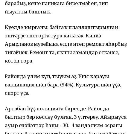
барабыҙ, кеше паникаға бирелмәһен, тип
йыуатты башлыҡ.
Күңелде ҡырғаны: байтаҡ планлаштырылған
эштәрҙе оноторға тура киләсәк. Кинйә
Арыҫланов музейына елле итеп ремонт яһарбыҙ
тигәйнек. Ремонт та, яҡшы замандар еткәнсе,
көтөп тора.
Районда үлем күп, тыуым аҙ. Уның ҡарауы
вакцинация шәп бара (94%). Культура шәп үҫә,
спорт үҫә.
Артабан һүҙ полицияға бирелде. Районда
былтыр бер көсләү булған, 3 үлтереү. Айырыуса
ауыр енәйәттәр һаны - 30. 4 вандализм осрағы
булған, 9 тапҡыр үрт һалғандар, был енәйәттәр