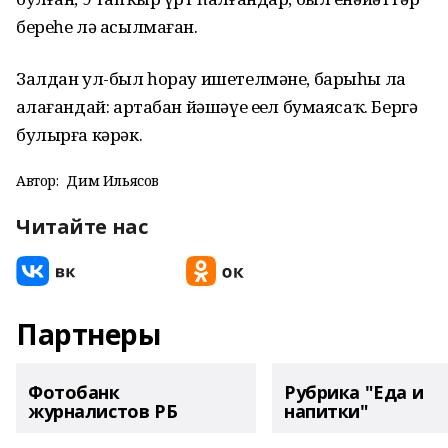
береһе лә асылмаған.
Залдан ул-был һорау ишетелмәне, барыһы ла
аңлағандай: артабан йәшәүе еңел бумаясаҡ. Бергә
булырға кәрәк.
Автор:
Дим Ильясов
Читайте нас
Партнеры
Фотобанк
Рубрика "Еда и
журналистов РБ
напитки"