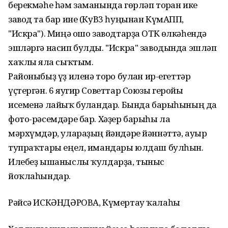
берекмәһе һәм заманында гөрләп торған ике
завод та бар ине (КуВ3 һуңынан КүмАПП,
"Искра"). Миңә ошо заводтарҙа ОТК өлкәһендә
эшләргә насип булды. "Искра" заводында эшләп
хаҡлы ялға сыҡтым.
Районыбыҙ үҙ иленә тоғро булған ир-егеттәр
үҫтергән. 6 яугир Советтар Союзы геройы
исеменә лайыҡ булғандар. Бында барыһының да
фото-рәсемдәре бар. Хәҙер барыһы ла
мәрхүмдәр, улараҙың йәндәре йәннәттә, ауыр
тупраҡтары еңел, имандары юлдаш булһын.
Илебеҙ ышаныслы ҡулдарҙа, тыныс
йоҡлаһындар.
Рәйсә ИСКӘНДӘРОВА, Күмертау ҡалаһы