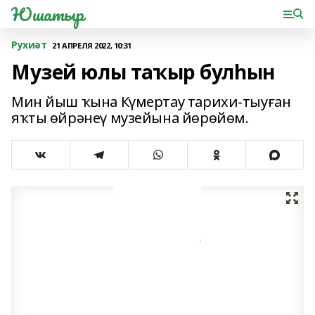
Юшатыр
Рухиәт
21 АПРЕЛЯ 2022, 10:31
Музей юлы таҡыр булһын
Мин йыш ҡына Күмертау тарихи-тыуған
яҡты өйрәнеү музейына йөрөйөм.