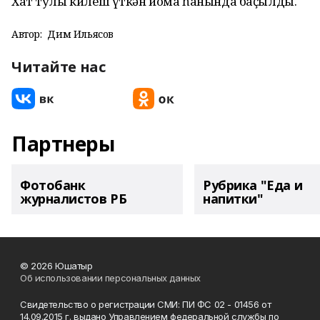
Хат тулы килеш үткән йома һанында баҫылды.
Автор:
Дим Ильясов
Читайте нас
Партнеры
Фотобанк
Рубрика "Еда и
журналистов РБ
напитки"
© 2026 Юшатыр
Об использовании персональных данных
Свидетельство о регистрации СМИ: ПИ ФС 02 - 01456 от
14.09.2015 г. выдано Управлением федеральной службы по