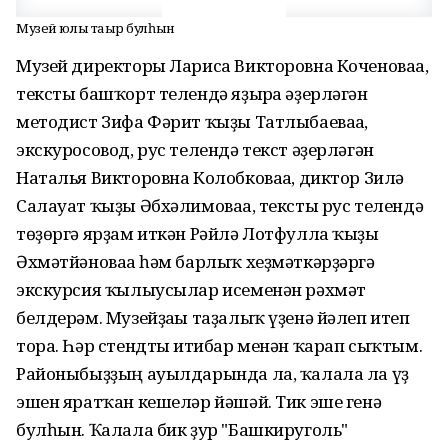
Музей юлы таҡыр булһын
Музей директоры Лариса Викторовна Коченоваға,
тексты башҡорт телендә яҙырға әҙерләгән
методист Зифа Фәрит ҡыҙы Татлыбаеваға,
экскуросовод, рус телендә текст әҙерләгән
Наталья Викторовна Колобковаға, диктор Зилә
Салауат ҡыҙы Әбхәлимоваға, тексты рус телендә
төҙөргә ярҙам иткән Рәйлә Лотфулла ҡыҙы
Әхмәтйәноваға һәм барлыҡ хеҙмәткәрҙәргә
экскурсия ҡылыусылар исеменән рәхмәт
белдерәм. Музейҙағы таҙалыҡ үҙенә йәлеп итеп
тора. Һәр стендты иғтибар менән ҡарап сыҡтым.
Районыбыҙҙың ауылдарында ла, ҡалала ла үҙ
эшен яратҡан кешеләр йәшәй. Тик эше генә
булһын. Ҡалала бик ҙур "Башкируголь"