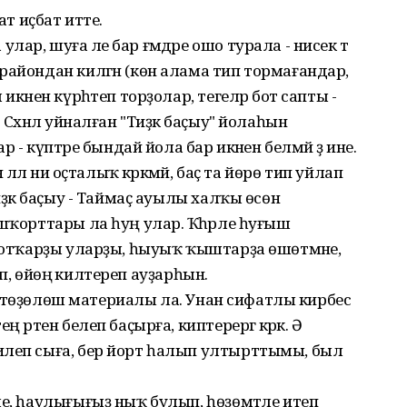
ҡат иҫбат итте.
р, шуға әле бар ғәмдәре ошо турала - нисек тә
райондан килгән (көн алама тип тормағандар,
икәнен күрһәтеп торҙолар, тегеләр бот сапты -
Сәхнәлә уйналған "Тиҙәк баҫыу" йолаһын
 - күптәре бындай йола бар икәнен белмәй ҙә ине.
 әллә ни оҫталыҡ кәрәкмәй, баҫ та йөрө тип уйлап
иҙәк баҫыу - Таймаҫ ауылы халҡы өсөн
шҡорттары ла һуң улар. Ҡәһәрле һуғыш
 ҡотҡарҙы уларҙы, һыуыҡ ҡыштарҙа өшөтмәне,
ләп, өйөңә килтереп ауҙарһын.
бәт төҙөлөш материалы ла. Унан сифатлы кирбес
 рәтен белеп баҫырға, киптерергә кәрәк. Ә
илеп сыға, бер йорт һалып ултырттымы, был
ле, һаулығығыҙ ныҡ булып, һөҙөмтәле итеп