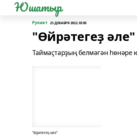
Юшатыр
Рухиәт
23 ДЕКАБРЯ 2022, 03:05
"Өйрәтегеҙ әле"
Таймаҫтарҙың белмәгән һөнәре 
"Өйрәтегеҙ әле"