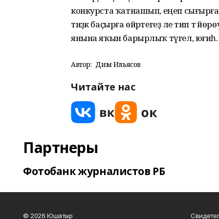
конкурста ҡатнашып, еңеп сығырға бу
тиҙәк баҫырға өйрәтегеҙ әле тип тә 
янына яҡын барырлыҡ түгел, юғиһә
Автор:
Дим Ильясов
Читайте нас
Партнеры
Фотобанк журналистов РБ
© 2026 Юшатыр
Свидетел