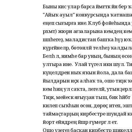
Быны кисә улар барса йәмәғәткә йәнә бер 
"Айыҡ ауыл" конкурсында ҡатнаша ула
еңеп сығырға ине. Клуб фойеһында 
рәхмәт) жюри ағзаларына кемдең кем 
шәпһегеҙ, маладистан башҡа һүҙ юҡ. 
күргәйнеләр, бөтөнләй телһеҙ ҡалдылар
Белһә лә, нимәһе бар уның, бының өсөн
ултыра ине. Улай түгел икән шул. Т
күңелдәренә ныҡ яҡын йола, дала ба
йылдарын иҫкә алһаҡ та, ошо тиҙәк
кем һиңә ул саҡта, әлегеләй, утын әҙер
Тиҙәк, мейескә яғыуҙан тыш, бик һәй
килеп сыҡһын өсөн, дөрөҫ итеп, эштең
таймаҫтарҙың кирбестәре шундай к
йорт ейәндәрең йәшәр ғүмергә лә етә.
Ошо үҙегеҙ баҫҡан кирбестәр шикел