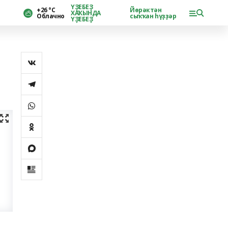
ҮҘЕБЕҘ
+26 °С
Йөрәктән
ХАҠЫНДА
Облачно
сыҡҡан һүҙҙәр
ҮҘЕБЕҘ