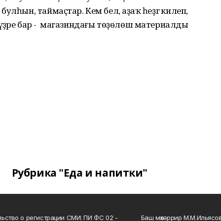
лһын, таймаҫтар. Кем белә, аҙаҡ һеҙгә килеп,
йөрөүҙәре бар - магазиндағы төҙөлөш материалды
.
Рубрика "Еда и напитки"
ьство о регистрации СМИ: ПИ ФС 02 -
Баш мөхәррир М.М.Ильясо