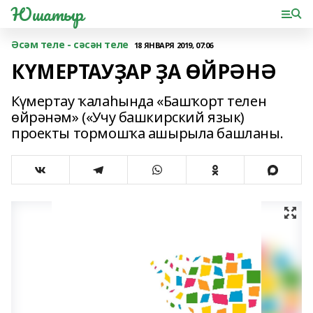
Юшатыр
Әсәм теле - сәсән теле
18 ЯНВАРЯ 2019, 07:06
КҮМЕРТАУҘАР ҘА ӨЙРӘНӘ
Күмертау ҡалаһында «Башҡорт телен
өйрәнәм» («Учу башкирский язык)
проекты тормошҡа ашырыла башланы.