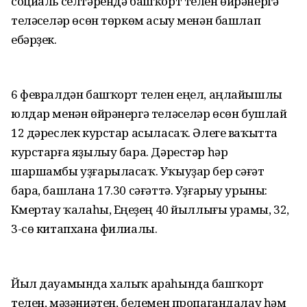
социаль селтәрендә башҡорт телен өйрәнергә
теләүселәр өсөн төркөм асыу менән башлап
ебәрҙек.
6 февралдән башҡорт телен еңел, аңлайышлы
юлдар менән өйрәнергә теләүселәр өсөн бушлай
12 дәреслек курстар асыласаҡ. Әлеге ваҡытта
курстарға яҙылыу бара. Дәрестәр һәр
шаршамбы уҙғарыласаҡ. Уҡыуҙар бер сәғәт
бара, башлана 17.30 сәғәттә. Уҙғарыу урыны:
Күмертау ҡалаһы, Еңеүҙең 40 йыллығы урамы, 32,
3-сө китапхана филиалы.
Йыл дауамында халыҡ араһында башҡорт
телен, мәҙәниәтен, белемен пропагандалау һәм