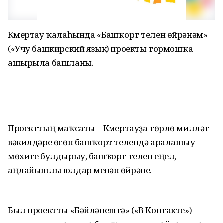
Күмертау ҡалаһында «Башҡорт телен өйрәнәм»
(«Учу башкирский язык) проекты тормошҡа
ашырыла башланы.
Проекттың маҡсаты – Күмертауҙа төрлө милләт
вәкилдәре өсөн башҡорт телендә аралашыу
мөхите булдырыу, башҡорт телен еңел,
аңлайышлы юлдар менән өйрәнеү.
Был проектты «Бәйләнештә» («В Контакте»)