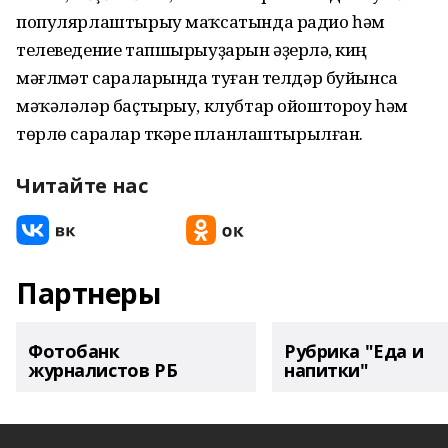
популярлаштырыу маҡсатында радио һәм
телеведение тапшырыуҙарын әҙерләү, киң
мәғлүмәт сараларында туған телдәр буйынса
мәҡәләләр баҫтырыу, клубтар ойоштороу һәм
төрлө саралар үткәреү планлаштырылған.
Читайте нас
Партнеры
Фотобанк
Рубрика "Еда и
журналистов РБ
напитки"