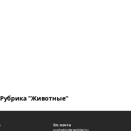
Рубрика "Животные"
в
Эл. почта
yushatyr@rambler.ru