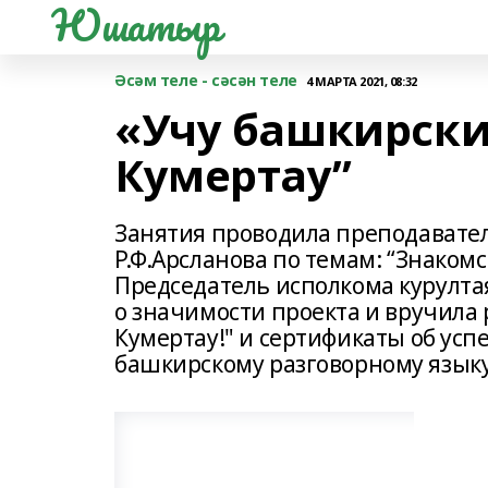
Юшатыр
Әсәм теле - сәсән теле
4 МАРТА 2021, 08:32
«Учу башкирски
Кумертау”
Занятия проводила преподавател
Р.Ф.Арсланова по темам: “Знакомст
Председатель исполкома курултая
о значимости проекта и вручила 
Кумертау!" и сертификаты об ус
башкирскому разговорному языку 