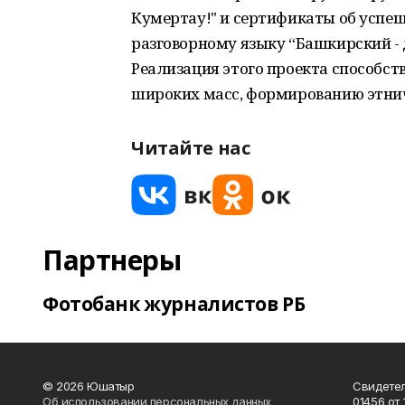
Кумертау!" и сертификаты об успе
разговорному языку “Башкирский - 
Реализация этого проекта способст
широких масс, формированию этни
Читайте нас
Партнеры
Фотобанк журналистов РБ
© 2026 Юшатыр
Свидетел
Об использовании персональных данных
01456 от 