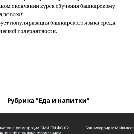
шном окончании курса обучения башкирскому
для всех!”
вует популяризации башкирского языка среди
ческой толерантности.
Рубрика "Еда и напитки"
ьство о регистрации СМИ: ПИ ФС 02 -
Баш мөхәррир М.М.Ильясо
14.09.2015 г. выдано Управлением