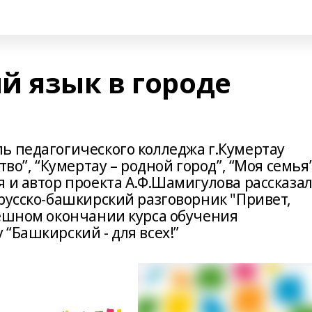
й язык в городе
ь педагогического колледжа г.Кумертау
во”, “Кумертау – родной город”, “Моя семья”
 и автор проекта А.Ф.Шамигулова рассказа
русско-башкирский разговорник "Привет,
пешном окончании курса обучения
“Башкирский - для всех!”