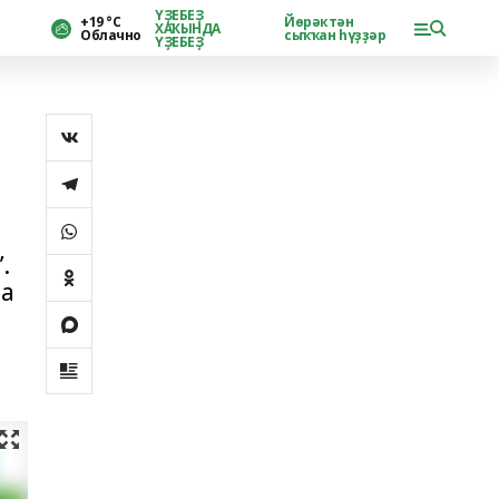
ҮҘЕБЕҘ
+19 °С
Йөрәктән
ХАҠЫНДА
Облачно
сыҡҡан һүҙҙәр
ҮҘЕБЕҘ
.
ла