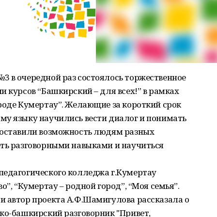
3 в очередной раз состоялось торжественное
и курсов “Башкирский – для всех!” в рамках
роде Кумертау”. Желающие за короткий срок
му языку научились вести диалог и понимать
доставили возможность людям разных
еть разговорными навыками и научиться
педагогического колледжа г.Кумертау
о”, “Кумертау – родной город”, “Моя семья”.
и автор проекта А.Ф.Шамигулова рассказала о
ко-башкирский разговорник "Привет,