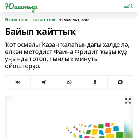
Юшатыр
Әсәм теле - сәсән теле
15 МАЯ 2021, 05:07
Байып ҡайттыҡ
Ҡот осмалы Ҡазан ҡалаһындағы халде лə,
өлкəн методист Фаина Фридит ҡыҙы күҙ
уңында тотоп, тынлыҡ минуты
ойошторҙо.