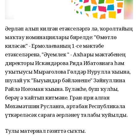
Əҙерлəп алып килгəн етəкселəргə лə, ҡоролтайҙың
маҡтау номинациялары бирелде: "Өмөтлө
килəсəк" - Ермолаеваның 1-се мəктəбе
етəкселəренə, "Əүҙемлек " - Аҡһары мəктəбенең
директоры Искəндəрова Рида Ибатовнаға һəм
уҡытыусы Мырҙағолова Гөлдəр Нурулла ҡыҙына,
шулай уҡ "Быуындар бəйлəнеше" Зəйнуллина
Рəйлə Ноғоман ҡыҙына. Бүлəкһеҙ, буш ҡулһыҙ,
берəү ҙə ҡайтып китмəне. Гран-при алған
Мөхəмəтшин Русланға, артабан Республикала
үткəрелəсəк сараға əҙерлəнеү талабы ҡуйылды.
Тулы материал гәзиттә сыҡты.