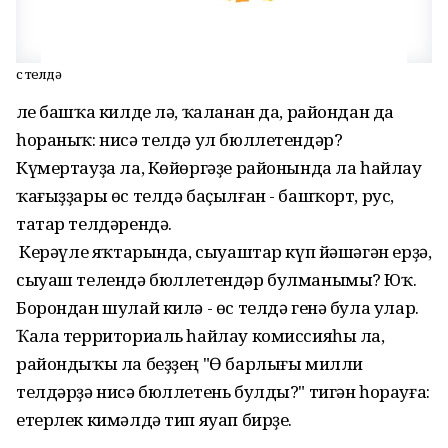
Өс телдә
Әле башҡа килде лә, ҡаланан да, райондан да
һораныҡ: нисә телдә ул бюллетендәр?
Күмертауҙа ла, Көйөргәҙе районында ла һайлау
ҡағыҙҙары өс телдә баҫылған - башҡорт, рус,
татар телдәрендә.
Ә Керәүле яҡтарында, сыуаштар күп йәшәгән ерҙә,
сыуаш телендә бюллетендәр булманымы? Юҡ.
Борондан шулай килә - өс телдә генә була улар.
Ҡала территориаль һайлау комиссияһы ла,
райондыҡы ла беҙҙең "Ө барлығы милли
телдәрҙә нисә бюллетень булды?" тигән һорауға:
етерлек кимәлдә тип яуап бирҙе.