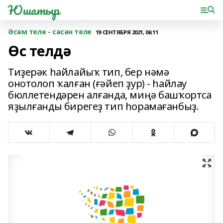
Юшатыр
Әсәм теле - сәсән теле
19 СЕНТЯБРЯ 2021, 06:11
Өс телдә
Тиҙерәк һайлайыҡ тип, бер нәмә
онотолоп ҡалған (ғәйеп ҙур) - һайлау
бюллетендәрен алғанда, миңә башҡортса
яҙылғанды бирегеҙ тип һорамағанбыҙ.