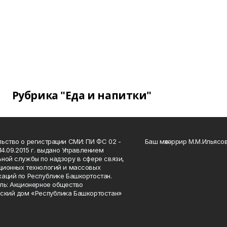
Рубрика "Еда и напитки"
ьство о регистрации СМИ: ПИ ФС 02 -
Баш мөхәррир М.М.Ильясо
14.09.2015 г. выдано Управлением
ной службы по надзору в сфере связи,
ионных технологий и массовых
аций по Республике Башкортостан.
ль: Акционерное общество
ский дом «Республика Башкортостан»