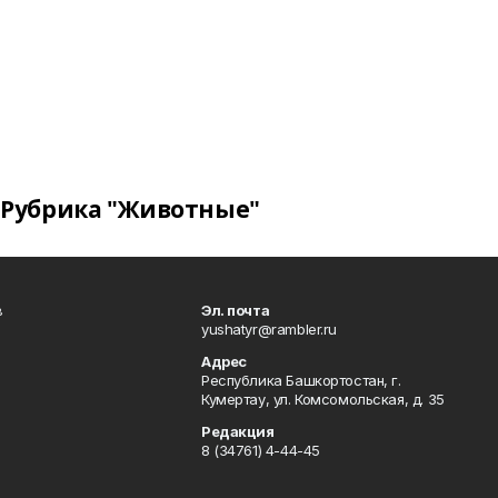
Рубрика "Животные"
в
Эл. почта
yushatyr@rambler.ru
Адрес
Республика Башкортостан, г.
Кумертау, ул. Комсомольская, д. 35
Редакция
8 (34761) 4-44-45