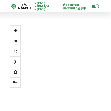
ҮҘЕБЕҘ
+18 °С
Йөрәктән
ХАҠЫНДА
Облачно
сыҡҡан һүҙҙәр
ҮҘЕБЕҘ