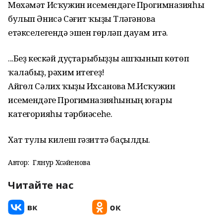
Мөхәмәт Исҡужин исемендәге Прогимназияһы
булып Әнисә Сәғит ҡыҙы Түләгәнова
етәкселегендә эшен гөрләп дауам итә.
...Беҙ кескәй дуҫтарыбыҙҙы ашҡынып көтөп
ҡалабыҙ, рәхим итегеҙ!
Айгөл Сәлих ҡыҙы Ихсанова М.Исҡужин
исемендәге Прогимназияһының юғары
категорияһы тәрбиәсеһе.
Хат тулы килеш гәзиттә баҫылды.
Автор:
Гөлнур Хөсәйенова
Читайте нас