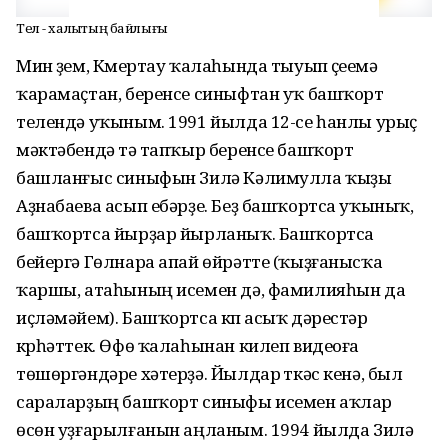
Тел - халыҡтың байлығы
Мин үҙем, Күмертау ҡалаһында тыуып үҫеүемә
ҡарамаҫтан, беренсе синыфтан уҡ башҡорт
телендә уҡыным. 1991 йылда 12-се һанлы урыҫ
мәктәбендә тәү тапҡыр беренсе башҡорт
башланғыс синыфын Зилә Кәлимулла ҡыҙы
Аҙнабаева асып ебәрҙе. Беҙ башҡортса уҡыныҡ,
башҡортса йырҙар йырланыҡ. Башҡортса
бейергә Гөлнара апай өйрәтте (ҡыҙғанысҡа
ҡаршы, атаһының исемен дә, фамилияһын да
иҫләмәйем). Башҡортса күп асыҡ дәрестәр
күрһәттек. Өфө ҡалаһынан килеп видеоға
төшөргәндәре хәтерҙә. Йылдар үткәс кенә, был
сараларҙың башҡорт синыфы исемен аҡлар
өсөн уҙғарылғанын аңланым. 1994 йылда Зилә