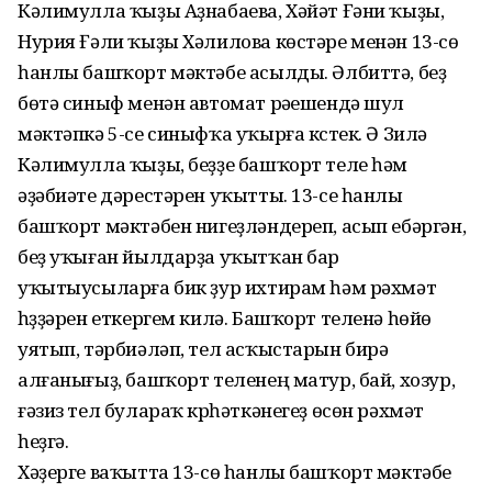
Кәлимулла ҡыҙы Аҙнабаева, Хәйәт Ғәни ҡыҙы,
Нурия Ғәли ҡыҙы Хәлилова көстәре менән 13-сө
һанлы башҡорт мәктәбе асылды. Әлбиттә, беҙ
бөтә синыф менән автомат рәүешендә шул
мәктәпкә 5-се синыфҡа уҡырға күстек. Ә Зилә
Кәлимулла ҡыҙы, беҙҙе башҡорт теле һәм
әҙәбиәте дәрестәрен уҡытты. 13-се һанлы
башҡорт мәктәбен нигеҙләндереп, асып ебәргән,
беҙ уҡыған йылдарҙа уҡытҡан бар
уҡытыусыларға бик ҙур ихтирам һәм рәхмәт
һүҙҙәрен еткергем килә. Башҡорт теленә һөйөү
уятып, тәрбиәләп, тел асҡыстарын бирә
алғанығыҙ, башҡорт теленең матур, бай, хозур,
ғәзиз тел булараҡ күрһәткәнегеҙ өсөн рәхмәт
һеҙгә.
Хәҙерге ваҡытта 13-сө һанлы башҡорт мәктәбе