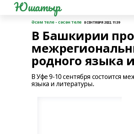
Юшатыр
Әсәм теле - сәсән теле
8 СЕНТЯБРЯ 2022, 11:39
В Башкирии пр
межрегиональн
родного языка 
В Уфе 9-10 сентября состоится 
языка и литературы.