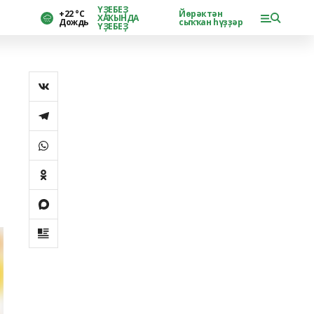
ҮҘЕБЕҘ
+22 °С
Йөрәктән
ХАҠЫНДА
Дождь
сыҡҡан һүҙҙәр
ҮҘЕБЕҘ