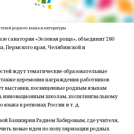
елей родного языка и литературы
азе санатория «Зеленая роща», объединит 280
а, Пермского края, Челябинской и
гостей ждут тематические образовательные
а также церемония награждения работников
дут выставки, посвященные родным языкам
ия, инновационным школам, полилингвальному
языка в регионах России и т. д.
авой Башкирии Радием Хабировым, где учителя,
учить новые идеи по популяризации родных