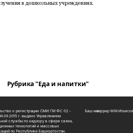
 изучения в дошкольных учреждениях.
Рубрика "Еда и напитки"
ьство о регистрации СМИ: ПИ ФС 02 -
Баш мөхәррир М.М.Ильясо
14.09.2015 г. выдано Управлением
ной службы по надзору в сфере связи,
ионных технологий и массовых
аций по Республике Башкортостан.