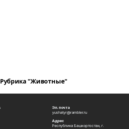
Рубрика "Животные"
в
Эл. почта
yushatyr@rambler.ru
Адрес
Республика Башкортостан, г.