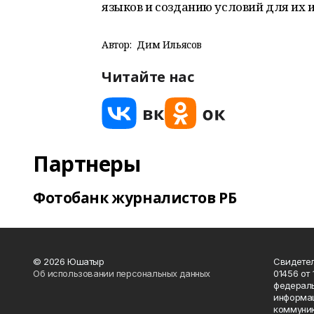
языков и созданию условий для их
Автор:
Дим Ильясов
Читайте нас
Партнеры
Фотобанк журналистов РБ
© 2026 Юшатыр
Свидетел
Об использовании персональных данных
01456 от 
федераль
информац
коммуник