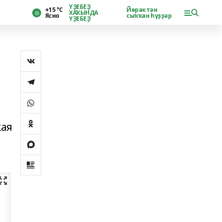
ҮҘЕБЕҘ
+15 °С
Йөрәктән
ХАҠЫНДА
Ясно
сыҡҡан һүҙҙәр
ҮҘЕБЕҘ
кая