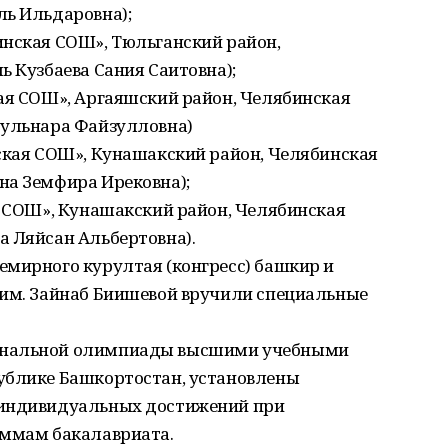
ль Ильдаровна);
инская СОШ», Тюльганский район,
ь Кузбаева Сания Саитовна);
кая СОШ», Аргаяшский район, Челябинская
Гульнара Файзулловна)
мская СОШ», Кунашакский район, Челябинская
на Земфира Ирековна);
я СОШ», Кунашакский район, Челябинская
а Ляйсан Альбертовна).
емирного курултая (конгресс) башкир и
 им. Зайнаб Биишевой вручили специальные
ональной олимпиады высшими учебными
ублике Башкортостан, установлены
 индивидуальных достижений при
аммам бакалавриата.