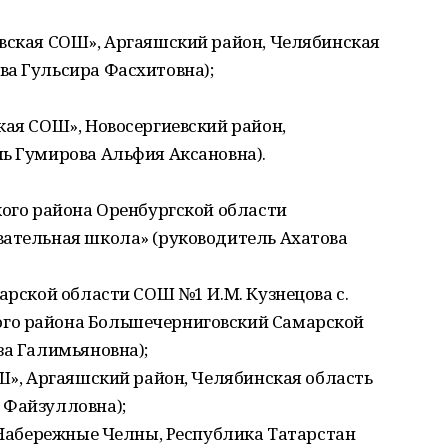
евская СОШ», Аргаяшский район, Челябинская
ва Гульсира Фасхитовна);
кая СОШ», Новосергиевский район,
ь Гумирова Альфия Аксановна).
кого района Оренбургской области
вательная школа» (руководитель Ахатова
марской области СОШ №1 И.М. Кузнецова с.
го района Большечерниговский Самарской
за Галимьяновна);
ОШ», Аргаяшский район, Челябинская область
 Файзулловна);
. Набережные Челны, Республика Татарстан