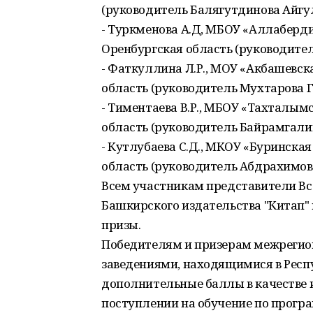
(руководитель Балягутдинова Айгу
- Туркменова А.Д, МБОУ «Аллаберд
Оренбургская область (руководител
- Фаткуллина Л.Р., МОУ «Акбашевс
область (руководитель Мухтарова 
- Тиментаева В.Р., МБОУ «Тахталы
область (руководитель Байрамгали
- Кутлубаева С.Д., МКОУ «Буринска
область (руководитель Абдрахимов
Всем участникам представители Вс
Башкирского издательства "Китап"
призы.
Победителям и призерам межреги
заведениями, находящимися в Респ
дополнительные баллы в качестве
поступлении на обучение по прогр