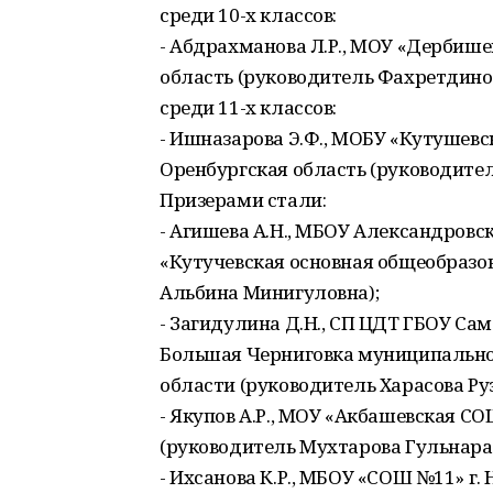
среди 10-х классов:
- Абдрахманова Л.Р., МОУ «Дербиш
область (руководитель Фахретдино
среди 11-х классов:
- Ишназарова Э.Ф., МОБУ «Кутушевс
Оренбургская область (руководител
Призерами стали:
- Агишева А.Н., МБОУ Александровс
«Кутучевская основная общеобразо
Альбина Минигуловна);
- Загидулина Д.Н., СП ЦДТ ГБОУ Са
Большая Черниговка муниципально
области (руководитель Харасова Ру
- Якупов А.Р., МОУ «Акбашевская С
(руководитель Мухтарова Гульнара
- Ихсанова К.Р., МБОУ «СОШ №11» г