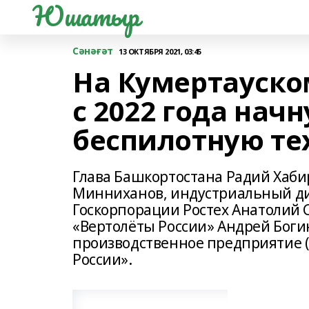
Юшатыр
Сәнәғәт
13 ОКТЯБРЯ 2021, 03:45
На Кумертауско
с 2022 года нач
беспилотную те
Глава Башкортостана Радий Хаби
Минниханов, индустриальный ди
Госкорпорации Ростех Анатолий 
«Вертолёты России» Андрей Боги
производственное предприятие (
России».