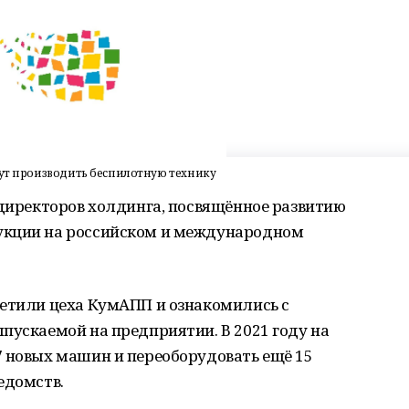
нут производить беспилотную технику
 директоров холдинга, посвящённое развитию
укции на российском и международном
сетили цеха КумАПП и ознакомились с
пускаемой на предприятии. В 2021 году на
7 новых машин и переоборудовать ещё 15
едомств.