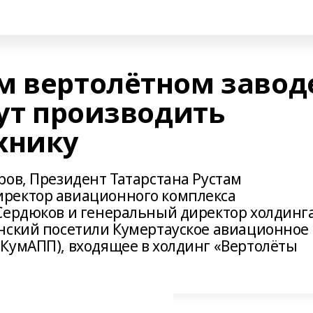
м вертолётном завод
нут производить
хнику
ров, Президент Татарстана Рустам
ректор авиационного комплекса
Сердюков и генеральный директор холдинг
нский посетили Кумертауское авиационное
КумАПП), входящее в холдинг «Вертолёты