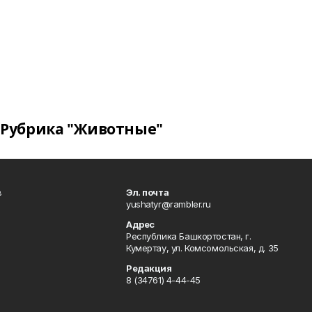
Рубрика "Животные"
в
Эл. почта
yushatyr@rambler.ru
Адрес
Республика Башкортостан, г.
Кумертау, ул. Комсомольская, д. 35
Редакция
8 (34761) 4-44-45