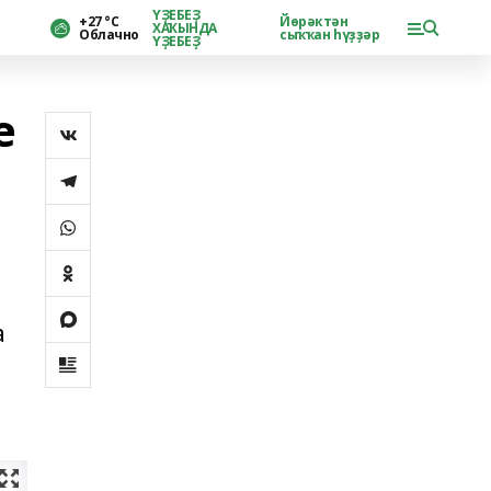
ҮҘЕБЕҘ
+27 °С
Йөрәктән
ХАҠЫНДА
Облачно
сыҡҡан һүҙҙәр
ҮҘЕБЕҘ
е
а