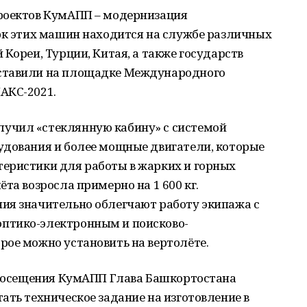
роектов КумАПП – модернизация
арк этих машин находится на службе различных
Кореи, Турции, Китая, а также государств
ставили на площадке Международного
АКС-2021.
учил «стеклянную кабину» с системой
удования и более мощные двигатели, которые
еристики для работы в жарких и горных
та возросла примерно на 1 600 кг.
ия значительно облегчают работу экипажа с
птико-электронным и поисково-
рое можно установить на вертолёте.
е посещения КумАПП Глава Башкортостана
ать техническое задание на изготовление в