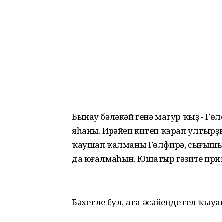
Бынау бәләкәй генә матур ҡыҙ - Гө
яһаны. Ирәйеп китеп ҡарап ултырҙ
ҡаушап ҡалманы Гөлфирә, сығышын
да юғалмаһын. Юшатыр гәзите приз
Бәхетле бул, ата-әсәйеңде гел ҡыу