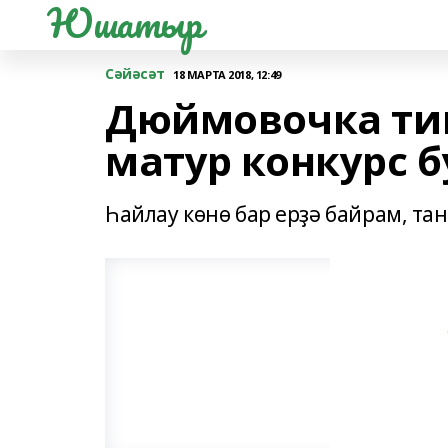
Юшатыр
Сәйәсәт
18 МАРТА 2018, 12:49
Дюймовочка тип
матур конкурс 
Һайлау көнө бар ерҙә байрам, тан