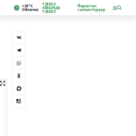
ҮҘЕБЕҘ
+20 °С
Йөрәктән
ХАҠЫНДА
Облачно
сыҡҡан һүҙҙәр
ҮҘЕБЕҘ