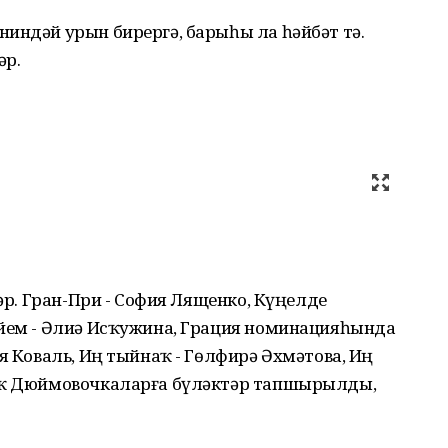
индәй урын бирергә, барыһы ла һәйбәт тә.
әр.
ләр. Гран-При - София Лященко, Күңелде
әйем - Әлиә Исҡужина, Грация номинацияһында
я Коваль, Иң тыйнаҡ - Гөлфирә Әхмәтова, Иң
лыҡ Дюймовочкаларға бүләктәр тапшырылды,