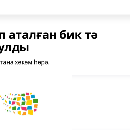
 аталған бик тә
булды
тана хөкөм һөрә.