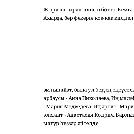
Жюри аптырап-алйып бөттө. Кемгә н
Ахырҙа, бер фекергә кое-как килдел
Һәм ниһайәт, бына ул беҙҙең еңеүсе
арбаусы - Анна Николаева, Иң мөл
- Мария Медведева, Иң әртис - Мари
элегант - Анастасия Кодрич. Бар
матур һүҙҙәр әйтелде.