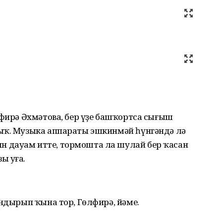
лфирә Әхмәтова, бер үҙе башҡортса сығыш
ыҡ. Музыка аппараты эшкинмәй һүнгәндә лә
 дауам итте, тормошта ла шулай бер ҡасан
ы уға.
андырып ҡына тор, Гөлфирә, йәме.