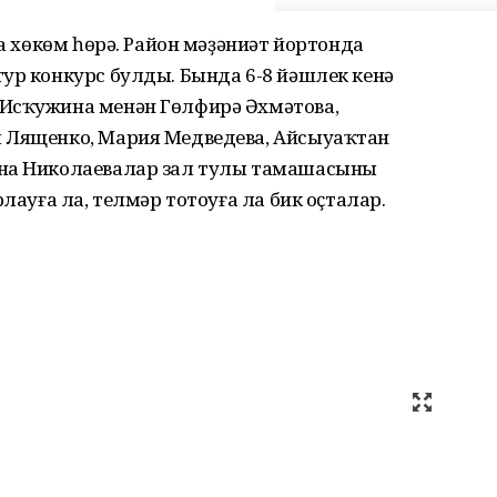
на хөкөм һөрә. Район мәҙәниәт йортонда
ур конкурс булды. Бында 6-8 йәшлек кенә
 Исҡужина менән Гөлфирә Әхмәтова,
я Лященко, Мария Медведева, Айсыуаҡтан
нна Николаевалар зал тулы тамашасыны
рлауға ла, телмәр тотоуға ла бик оҫталар.