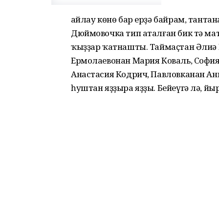
Һайлау көнө бар ерҙә байрам, танта
Дюймовочка тип аталған бик тә мат
ҡыҙҙар ҡатнашты. Таймаҫтан Әлиә
Ермолаевонан Мария Коваль, Софи
Анастасия Кодрич, Павловканан А
һуштан яҙҙыра яҙҙы. Бейеүгә лә, йы