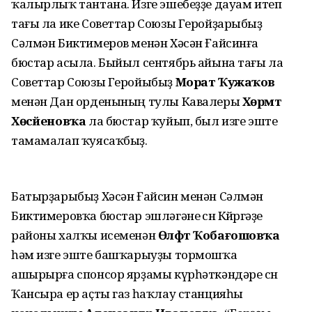
ҡалырлыҡ тантана. Изге эшебеҙҙе дауам итеп
тағы ла ике Советтар Союзы Геройҙарыбыҙ
Сәлмән Биктимеров менән Хәсән Ғайсинға
бюстар асыла. Быйыл сентябрь айына тағы ла
Советтар Союзы Геройыбыҙ
Морат Ҡужаҡов
менән Дан орденының тулы Кавалеры
Хөрмәт
Хөсәйеновҡа
ла бюстар ҡуйып, был изге эште
тамамалап ҡуясаҡбыҙ.
Батырҙарыбыҙ Хәсән Ғайсин менән Сәлмән
Биктимеровҡа бюстар эшләгәне өсөн Көйөргәҙе
районы халҡы исеменән
Өлфәт Ҡобағошовҡа
һәм изге эште башҡарыуҙы тормошҡа
ашырырға спонсор ярҙамы күрһәткәндәре өсөн
Ҡансыра ер аҫты газ һаҡлау станцияһы