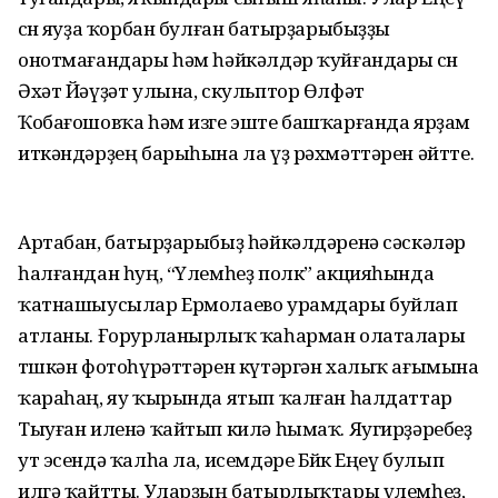
өсөн яуҙа ҡорбан булған батырҙарыбыҙҙы
онотмағандары һәм һәйкәлдәр ҡуйғандары өсөн
Әхәт Йәүҙәт улына, скульптор Өлфәт
Ҡобағошовҡа һәм изге эште башҡарғанда ярҙам
иткәндәрҙең барыһына ла үҙ рәхмәттәрен әйтте.
Артабан, батырҙарыбыҙ һәйкәлдәренә сәскәләр
һалғандан һуң, “Үлемһеҙ полк” акцияһында
ҡатнашыусылар Ермолаево урамдары буйлап
атланы. Ғорурланырлыҡ ҡаһарман олаталары
төшкән фотоһүрәттәрен күтәргән халыҡ ағымына
ҡараһаң, яу ҡырында ятып ҡалған һалдаттар
Тыуған иленә ҡайтып килә һымаҡ. Яугирҙәребеҙ
ут эсендә ҡалһа ла, исемдәре Бөйөк Еңеү булып
илгә ҡайтты. Уларҙың батырлыҡтары үлемһеҙ,