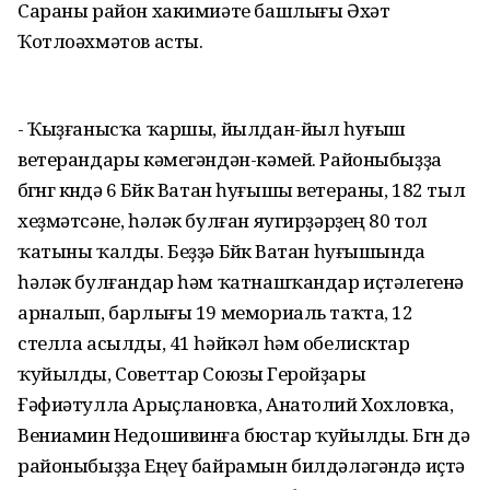
Сараны район хакимиәте башлығы Әхәт
Ҡотлоәхмәтов асты.
- Ҡыҙғанысҡа ҡаршы, йылдан-йыл һуғыш
ветерандары кәмегәндән-кәмей. Районыбыҙҙа
бөгөнгө көндә 6 Бөйөк Ватан һуғышы ветераны, 182 тыл
хеҙмәтсәне, һәләк булған яугирҙәрҙең 80 тол
ҡатыны ҡалды. Беҙҙә Бөйөк Ватан һуғышында
һәләк булғандар һәм ҡатнашҡандар иҫтәлегенә
арналып, барлығы 19 мемориаль таҡта, 12
стелла асылды, 41 һәйкәл һәм обелисктар
ҡуйылды, Советтар Союзы Геройҙары
Ғәфиәтулла Арыҫлановҡа, Анатолий Хохловҡа,
Вениамин Недошивинға бюстар ҡуйылды. Бөгөн дә
районыбыҙҙа Еңеү байрамын билдәләгәндә иҫтә