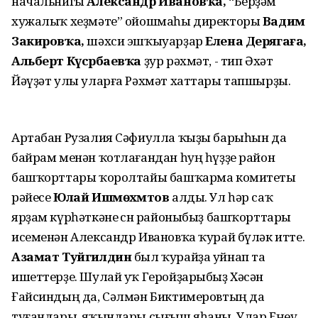
начальнигы
Александр Ивановҡа,
“Берҙәм
хужалыҡ хеҙмәте” ойошмаһы директоры
Вадим
Закировҡа,
шәхси эшҡыуарҙар
Елена Дерягаға,
Альберт Күсәрбаевҡа
ҙур рәхмәт, - тип Әхәт
Йәүҙәт улы уларға Рәхмәт хаттары тапшырҙы.
Артабан Рузалия Сәфиулла ҡыҙы барыһын да
байрам менән ҡотлағандан һуң һүҙҙе район
башҡорттары ҡоролтайы башҡарма комитеты
рәйесе
Юлай Ишмөхәмәтов
алды. Ул һәр саҡ
ярҙам күрһәткәне өсөн районыбыҙ башҡорттары
исеменән Александр Ивановҡа ҡурай бүләк итте.
Азамат Туйгилдин
был ҡурайҙа уйнап та
ишеттерҙе. Шулай уҡ Геройҙарыбыҙ Хәсән
Ғайсиндың да, Сәлмән Биктимеровтың да
туғандары, яҡындары сығыш яһаны. Улар Еңеү