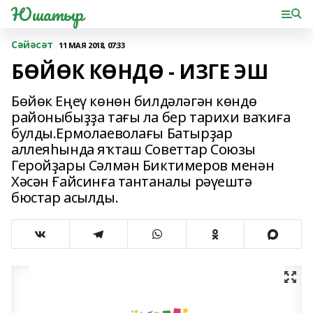
Юшатыр
Сәйәсәт
11 МАЯ 2018, 07:33
БӨЙӨК КӨНДӨ - ИЗГЕ ЭШ
Бөйөк Еңеү көнөн билдәләгән көндө
районыбыҙҙа тағы ла бер тарихи ваҡиға
булды.Ермолаеволағы Батырҙар
аллеяһында яҡташ Советтар Союзы
Геройҙары Сәлмән Биктимеров менән
Хәсән Ғайсинға тантаналы рәүештә
бюстар асылды.