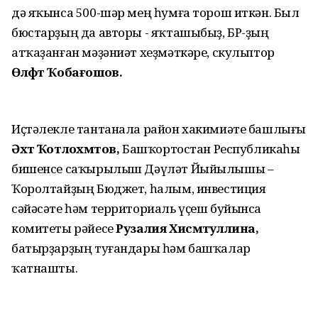
дә яҡынса 500-шәр мең һумға торош иткән. Был
бюстарҙың да авторы - яҡташыбыҙ, БР-ҙың
атҡаҙанған мәҙәниәт хеҙмәткәре, скульптор
Өлфәт Ҡобағошов.
Иҫтәлекле тантанала район хакимиәте башлығы
Әхәт Ҡотлоәхмәтов,
Башҡортостан Республикаһы
бишенсе саҡырылыш Дәүләт Йыйылышы –
Ҡоролтайҙың Бюджет, һалым, инвестиция
сәйәсәте һәм территориаль үҫеш буйынса
комитеты рәйесе
Рузалия Хисмәтуллина,
батырҙарҙың туғандары һәм башҡалар
ҡатнашты.