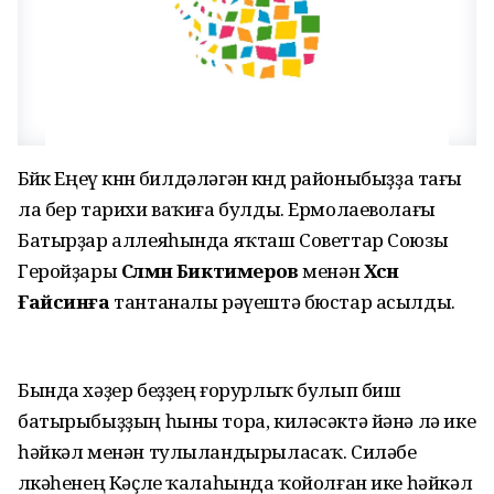
Бөйөк Еңеү көнөн билдәләгән көндө районыбыҙҙа тағы
ла бер тарихи ваҡиға булды. Ермолаеволағы
Батырҙар аллеяһында яҡташ Советтар Союзы
Геройҙары
Сәлмән Биктимеров
менән
Хәсән
Ғайсинға
тантаналы рәүештә бюстар асылды.
Бында хәҙер беҙҙең ғорурлыҡ булып биш
батырыбыҙҙың һыны тора, киләсәктә йәнә лә ике
һәйкәл менән тулыландырыласаҡ. Силәбе
өлкәһенең Кәҫле ҡалаһында ҡойолған ике һәйкәл