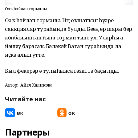
Оҙаҡ һөйләп торманы
Оҙаҡ һөйләп торманы. Иң оҡшатҡан һүҙҙәре
санкциялар тураһында булды. Беҙҙең ер шары бер
көнбайыштан ғына тормай тине ул. Уларһыҙ ҙа
йәшәү барасаҡ. Бәләкәй Ватан тураһында ла
иҫкә алып үтте.
Был фекерҙәр ҙә тулыһынса гәзиттә баҫылды.
Автор:
Айгөл Халиҡова
Читайте нас
Партнеры