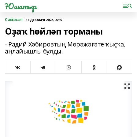
Юшатыр
Сәйәсәт
18 ДЕКАБРЯ 2022, 05:15
Оҙаҡ һөйләп торманы
- Радий Хәбировтың Мөрәжәғәте ҡыҫҡа,
аңлайышлы булды.