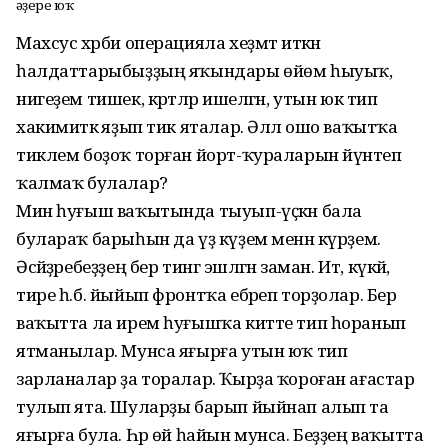
Ҡәҙере юҡ
Махсус хәрби операцияла хеҙмәт иткән
һалдаттарыбыҙҙың яҡындары өйөм һыуыҡ,
нигеҙем тишек, кәртәләр ишелгән, утын юк тип
хакимиәткә яҙып тик яталар. Әллә ошо ваҡытҡа
тиклем боҙоҡ торған йорт-ҡураларын йүнәтеп
ҡалмаҡ булалар?
Мин һуғыш ваҡытында тыуып-үҫкән бала
булараҡ барыһын да үҙ күҙем менән күрҙем.
Әсәйҙәребеҙҙең бер тингә эшләгән заман. Ит, күкәй,
тире һ.б. йыйып фронтҡа ебәреп торҙолар. Бер
ваҡытта ла ирем һуғышҡа китте тип һоранып
ятманылар. Мунса яғырға утын юҡ тип
зарланалар ҙа торалар. Ҡырҙа ҡороған ағастар
тулып ята. Шуларҙы барып йыйнап алып та
яғырға була. Һәр өй һайын мунса. Беҙҙең ваҡытта