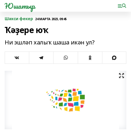
Юшатыр
Шәхси фекер
24 МАРТА 2023, 09:45
Ҡәҙере юҡ
Ни эшләп халыҡ шаша икән ул?