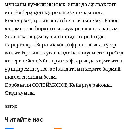
мунсаны күмәкләп инә инек. Утын да аҙыраҡ китә
ине. Әйберҙәрҙең ҡәҙере юҡ хәҙерге заманда.
Кешеләрҙең артыҡ эшләгеһе лә килмәй хәҙер. Район
хакимиәтенән һоранып ятыуҙарына аптырайым.
Халыҡҡа берҙәм булып һалдаттарыбыҙҙы
ҡарарға кәрәк. Барлыҡ көстө фронт яғына түгер
ваҡыт. Һәр тин тыуған илде һаҡлаусы егеттәребеҙгә
китергә тейеш. 3 йыл әрме сафтарында хеҙмәт итеп
үҙ иңдәремдән үткәс, ас һалдаттың хеҙмәте бармай
икәнлеген яҡшы беләм.
Ҡорбанғәли СӨЛӘЙМӘНОВ, Көйөргәҙе районы,
Яҡуп ауылы
Автор:
Читайте нас