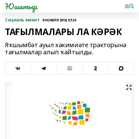
Юшатыр
Социаль мөхит
9 НОЯБРЯ 2018, 07:24
ТАҒЫЛМАЛАРЫ ЛА КӘРӘК
Яҡшымбәт ауыл хакимиәте тракторына
тағылмалар алып ҡайтылды.