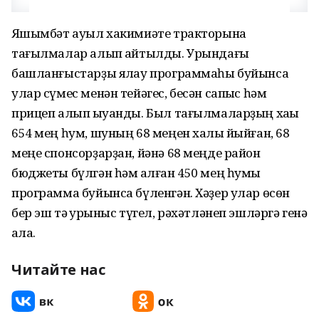
Яҡшымбәт ауыл хакимиәте тракторына
тағылмалар алып ҡайтылды. Урындағы
башланғыстарҙы яҡлау программаһы буйынса
улар сүмес менән тейәгес, бесән сапҡыс һәм
прицеп алып ҡыуанды. Был тағылмаларҙың хаҡы
654 мең һум, шуның 68 меңен халыҡ йыйған, 68
меңе спонсорҙарҙан, йәнә 68 меңде район
бюджеты бүлгән һәм ҡалған 450 мең һумы
программа буйынса бүленгән. Хәҙер улар өсөн
бер эш тә ҡурҡыныс түгел, рәхәтләнеп эшләргә генә
ҡала.
Читайте нас