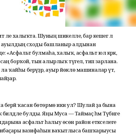
бит әле халыҡта. Шуның шикелле, бар кешегә лә
ер ауылдың сходы башланыр алдынан
е: «Асфальт булмаһа, халыҡ, асфальт юл кәрәк,
саң борҡой, тын алырлыҡ түгел, тип зарлана.
ла ҡайһы берәүҙәр, ауыр йөклө машиналар үтә,
лайҙар.
лема берәй ҡасан бөтөрмө икән ул? Шулай ҙа бына
 билдәле булды. Яңы Муса — Таймаҫ һәм Түбәнге
дарына асфальт һалыу өсөн район етәкселеге
рынбаҫары вазифаһын ваҡытлыса башҡарыусы