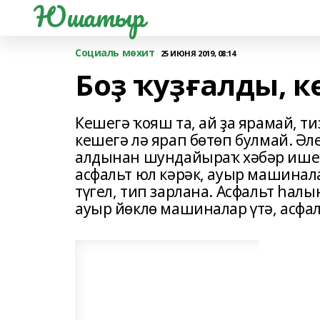
Юшатыр
Социаль мөхит
25 ИЮНЯ 2019, 08:14
Боҙ ҡуҙғалды, к
Кешегә ҡояш та, ай ҙа ярамай, т
кешегә лә ярап бөтөп булмай. Ә
алдынан шундайыраҡ хәбәр ишете
асфальт юл кәрәк, ауыр машинала
түгел, тип зарлана. Асфальт һалы
ауыр йөклө машиналар үтә, асфал