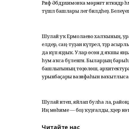
Рәиф Әбдрәхимовҡа мөрәжәғәт иткәндә
түшәлә башлары әлегә билдәһеҙ. Беле
Шулай уҡ Ермолаево халҡының, ур
елдерә, саң-туҙан күтәрелә, тәҙрә асы
да күп яҙҙыҡ. Улар өсөн дә яҡшы яң
һум аҡса бүленгән. Быларҙың барыһы
башлығының төҙөлөш, архитектура 
урынбаҫары вазифаһын ваҡытлыса б
Шулай итеп, яйлап булһа ла, районда 
Иң мөһиме — боҙ ҡуҙғалды, хәҙер кө
Читайте нас