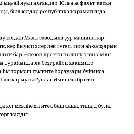
р һәм ыңғай яуап алғандар. Юлға асфальт ҡасан
үегеҙсә, был юлдар республика ҡарамағында.
ау юлдан Маяҡ заводына ҙур машиналар
рлыҡ, кер йыуып элерлек түгел, тигән аһ-зарҙарын
ылыҡ бар. Әле юл проектын эшләү өсөн 7 млн
 тураһында ла беҙгә район хакимиәте
һәм тормош тәьминәте һорауҙары буйынса
ашҡарыусы Руслан Әминев хәбәр итте.
юл мәсьәләһе хәл ителә башланы, тиһәң дә була.
төргә ҡалды.