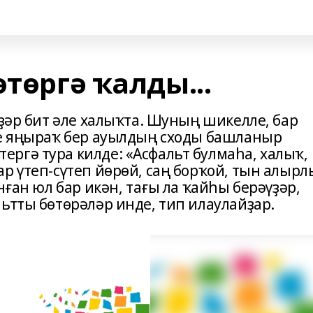
өтөргә ҡалды...
иҙәр бит әле халыҡта. Шуның шикелле, бар
ле яңыраҡ бер ауылдың сходы башланыр
ргә тура килде: «Асфальт булмаһа, халыҡ,
р үтеп-сүтеп йөрөй, саң борҡой, тын алырл
нған юл бар икән, тағы ла ҡайһы берәүҙәр,
ьтты бөтөрәләр инде, тип илаулайҙар.