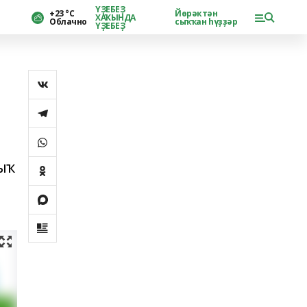
ҮҘЕБЕҘ
+23 °С
Йөрәктән
ХАҠЫНДА
Облачно
сыҡҡан һүҙҙәр
ҮҘЕБЕҘ
ыҡ