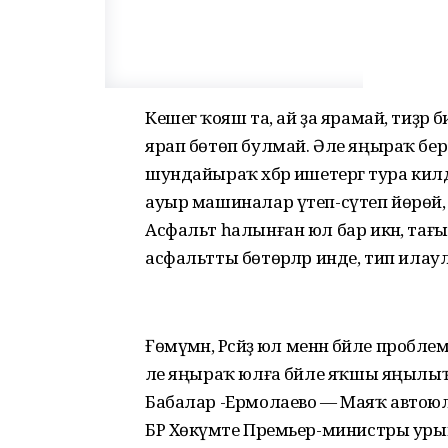
Кешегә ҡояш та, ай ҙа ярамай, тиҙәр 
ярап бөтөп булмай. Әле яңыраҡ б
шундайыраҡ хәбәр ишетергә тура килд
ауыр машиналар үтеп-сүтеп йөрөй, 
Асфальт һалынған юл бар икән, тағы 
асфальтты бөтөрәләр инде, тип илау
Ғөмүмән, Рәсәйҙә юл менән бәйле проб
әле яңыраҡ юлға бәйле яҡшы яңылыҡ
Бабалар -Ермолаево — Маяҡ автоюл
БР Хөкүмәте Премьер-министры у