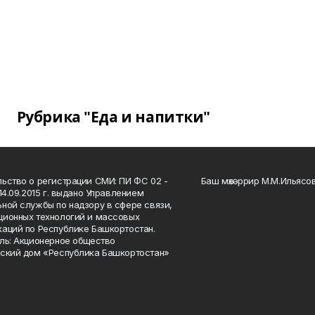
Рубрика "Еда и напитки"
ьство о регистрации СМИ: ПИ ФС 02 -
Баш мөхәррир М.М.Ильясо
14.09.2015 г. выдано Управлением
ной службы по надзору в сфере связи,
ионных технологий и массовых
аций по Республике Башкортостан.
ль: Акционерное общество
ский дом «Республика Башкортостан»