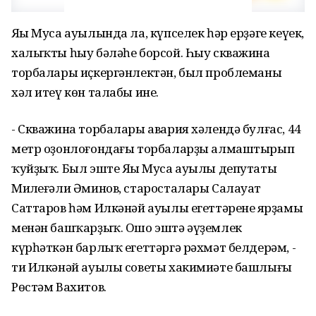
Яңы Муса ауылында ла, күпселек һәр ерҙәге кеүек,
халыҡты һыу бәләһе борсой. Һыу скважина
торбалары иҫкергәнлектән, был проблеманы
хәл итеү көн талабы ине.
- Скважина торбалары авария хәлендә булғас, 44
метр оҙонлоғондағы торбаларҙы алмаштырып
ҡуйҙыҡ. Был эште Яңы Муса ауылы депутаты
Миңлеғәли Әминов, старосталары Салауат
Саттаров һәм Илкәнәй ауылы егеттәренең ярҙамы
менән башҡарҙыҡ. Ошо эштә әүҙемлек
күрһәткән барлыҡ егеттәргә рәхмәт белдерәм, -
ти Илкәнәй ауылы советы хакимиәте башлығы
Рөстәм Вахитов.