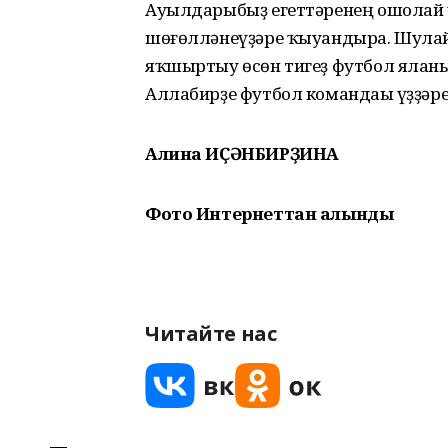
Ауылдарыбыҙ егеттәренең ошолай 
шөғөлләнеүҙәре ҡыуандыра. Шула
яҡшыртыу өсөн тигеҙ футбол яланы
Аллабирҙе футбол командаһы үҙҙәре
Алина ИҪӘНБИРҘИНА
Фото Интернеттан алынды
Читайте нас