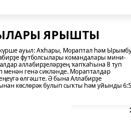
ЫЛАРЫ ЯРЫШТЫ
 күрше ауыл: Аҡһары, Мораптал һәм Ырымб
абирҙе футболсылары командалары мини-
алдар аллабирҙеләрҙең ҡапҡаһына 8 туп
уп менән генә сикләнде. Морапталдар
еңеүгә өлгәште. Ә бына Аллабирҙе
нан көслөрәк булып сыҡты һәм уйынды 6: