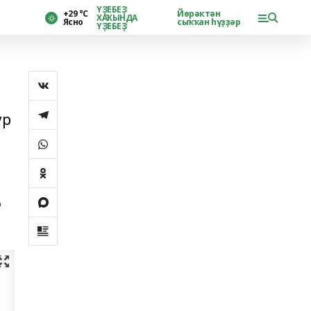
ҮҘЕБЕҘ
+29 °С
Йөрәктән
ХАҠЫНДА
Ясно
сыҡҡан һүҙҙәр
ҮҘЕБЕҘ
ур
5