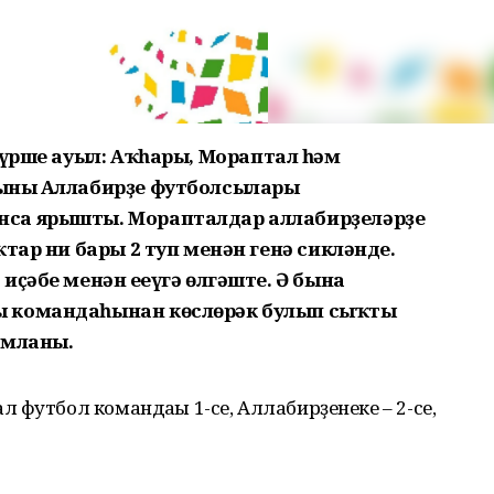
күрше ауыл: Аҡһары, Мораптал һәм
ының Аллабирҙе футболсылары
са ярышты. Морапталдар аллабирҙеләрҙең
тар ни бары 2 туп менән генә сикләнде.
иҫәбе менән еңеүгә өлгәште. Ә бына
ы командаһынан көслөрәк булып сыҡты
амланы.
 футбол командаһы 1-се, Аллабирҙенеке – 2-се,