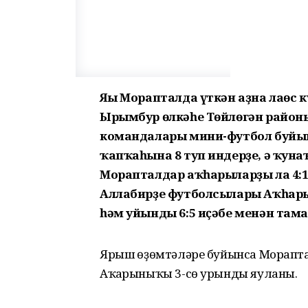
Яңы Морапталда үткән аҙна
ла
өс 
Ырымбур өлкәһе Төйлөгән район
командалары мини-футбол буйын
ҡапҡаһына 8 туп индерҙе, ә ҡунаҡ
Морапталдар аҡһарыларҙы ла 4:1 
Аллабирҙе футболсылары Аҡһар
һәм уйынды 6:5 иҫәбе менән там
Ярыш һөҙөмтәләре буйынса Мораптал
Аҡһарыныҡы 3-сө урынды яуланы.