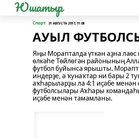
Юшатыр
Спорт
31 АВГУСТА 2017, 11:08
АУЫЛ ФУТБОЛС
Яңы Морапталда үткән аҙна лаөс
өлкәһе Төйлөгән районының Алл
футбол буйынса ярышты. Морапт
индерҙе, ә ҡунаҡтар ни бары 2 т
аҡһарыларҙы ла 4:1 иҫәбе менән 
футболсылары Аҡһары командаһы
иҫәбе менән тамамланы.