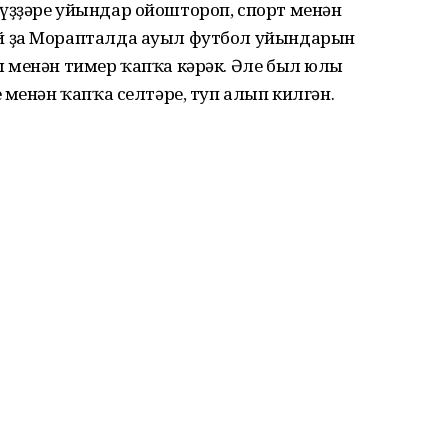
үҙҙәре уйындар ойоштороп, спорт менән
й ҙа Морапталда ауыл футбол уйындарын
 менән тимер ҡапҡа кәрәк. Әле был юлы
 менән ҡапҡа селтәре, туп алып килгән.