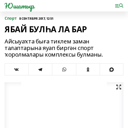
Юшатыр
Спорт
8 СЕНТЯБРЯ 2017, 12:51
ЯБАЙ БУЛҺА ЛА БАР
Айсыуаҡта быға тиклем заман
талаптарына яуап биргән спорт
ҡоролмалары комплексы булманы.