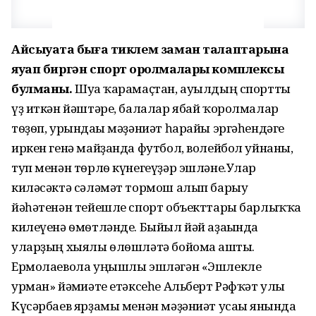
Айсыуаҡта быға тиклем заман талаптарына
яуап биргән спорт ҡоролмалары комплексы
булманы.
Шуға ҡарамаҫтан, ауылдың спортты
үҙ иткән йәштәре, балалар ябай ҡоролмалар
тѳҙѳп, урындағы мәҙәниәт һарайы эргәһендәге
иркен генә майҙанда футбол, волейбол уйнаны,
туп менән тѳрлѳ күнегеүҙәр эшләне.Улар
киләсәктә сәләмәт тормош алып барыу
йәһәтенән тейешле спорт объекттары барлыҡҡа
килеүенә ѳмѳтләнде. Быйыл йәй аҙағында
уларҙың хыялы ѳлѳшләтә бойомға ашты.
Ермолаевола уңышлы эшләгән «Эшлекле
урман» йәмғиәте етәксеһе Альберт Рәфҡәт улы
Күсәрбаев ярҙамы менән мәҙәниәт усағы янында