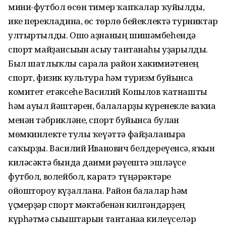
мини-футбол ѳсѳн тимер ҡапҡалар ҡуйылды,
ике перекладина, ѳс тѳрлѳ бейеклектә турниктар
ултыртылды. Ошо аҙнаның шишәмбеһендә
спорт майҙансығын асыу тантанаһы уҙғарылды.
Был шатлыҡлы сарала район хакимиәтенең
спорт, физик культура һәм туризм буйынса
комитет етәксеһе Василий Копылов ҡатнашты
һәм ауыл йәштәрен, балаларҙы күренекле ваҡиға
менән тәбрикләне, спорт буйынса булған
мѳмкинлекте тулы ҡеүәттә файҙаланырға
саҡырҙы. Василий Иванович белдереүенсә, яҡын
киләсәктә бында даими рәүештә эшләүсе
футбол, волейбол, каратэ түңәрәктәре
ойоштороу күҙаллана. Район балалар һәм
үҫмерҙәр спорт мәктәбенән килгәндәрҙең
күрһәтмә сығыштарын тантанаға килеүселәр