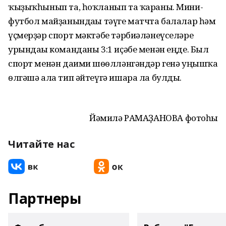
ҡыҙыҡһынып та, һоҡланып та ҡараны. Мини-
футбол майҙанындағы тәүге матчта балалар һәм
үҫмерҙәр спорт мәктәбе тәрбиәләнеүселәре
урындағы команданы 3:1 иҫәбе менән еңде. Был
спорт менән даими шѳғѳлләнгәндәр генә уңышҡа
ѳлгәшә ала тип әйтеүгә ишара ла булды.
Йәмилә РАМАҘАНОВА фотоһы
Читайте нас
Партнеры