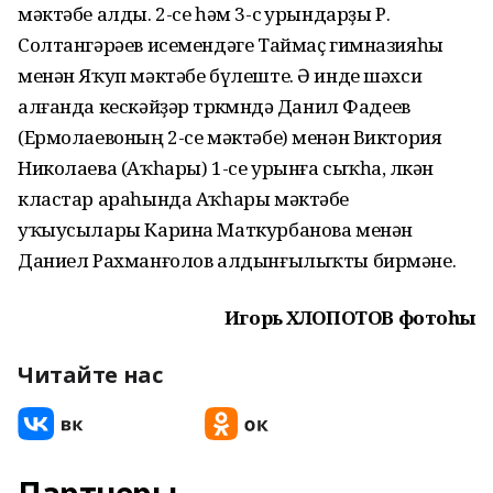
мәктәбе алды. 2-се һәм 3-сө урындарҙы Р.
Солтангәрәев исемендәге Таймаҫ гимназияһы
менән Яҡуп мәктәбе бүлеште. Ә инде шәхси
алғанда кескәйҙәр төркөмөндә Данил Фадеев
(Ермолаевоның 2-се мәктәбе) менән Виктория
Николаева (Аҡһары) 1-се урынға сыҡһа, өлкән
кластар араһында Аҡһары мәктәбе
уҡыусылары Карина Маткурбанова менән
Даниел Рахманғолов алдынғылыҡты бирмәне.
Игорь ХЛОПОТОВ фотоһы
Читайте нас