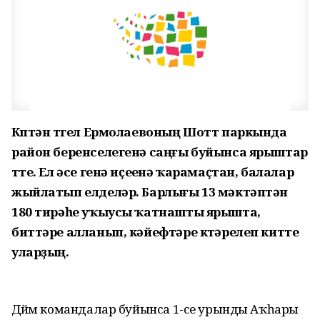
Күптән түгел Ермолаевоның Шотт паркында
район беренселегенә саңғы буйынса ярыштар
үтте. Ел әсе генә иҫеүенә ҡарамаҫтан, балалар
жыйлатып елделәр. Барлығы 13 мәктәптән
180 тирәһе уҡыусы ҡатнашты ярышта,
биттәре алланып, кәйефтәре күтәрелеп китте
уларҙың.
Дөйөм командалар буйынса 1-се урынды Аҡһары