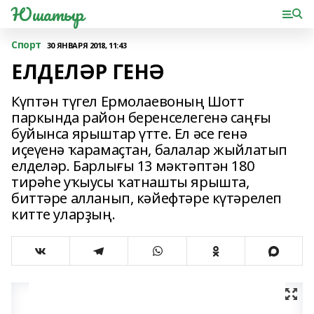
Юшатыр
Спорт
30 ЯНВАРЯ 2018, 11:43
ЕЛДЕЛӘР ГЕНӘ
Күптән түгел Ермолаевоның Шотт
паркында район беренселегенә саңғы
буйынса ярыштар үтте. Ел әсе генә
иҫеүенә ҡарамаҫтан, балалар жыйлатып
елделәр. Барлығы 13 мәктәптән 180
тирәһе уҡыусы ҡатнашты ярышта,
биттәре алланып, кәйефтәре күтәрелеп
китте уларҙың.