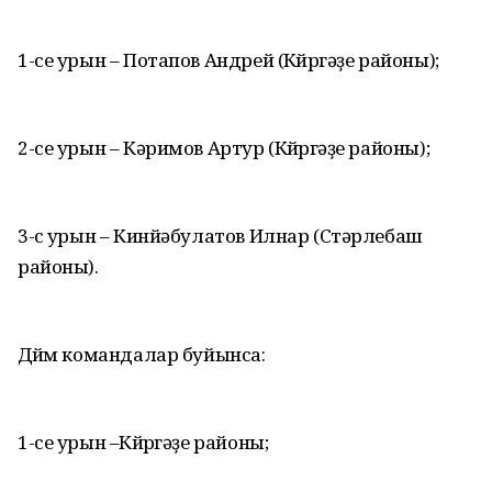
1-се урын – Потапов Андрей (Көйөргәҙе районы);
2-се урын – Кәримов Артур (Көйөргәҙе районы);
3-сө урын – Кинйәбулатов Илнар (Стәрлебаш
районы).
Дөйөм командалар буйынса:
1-се урын –Көйөргәҙе районы;