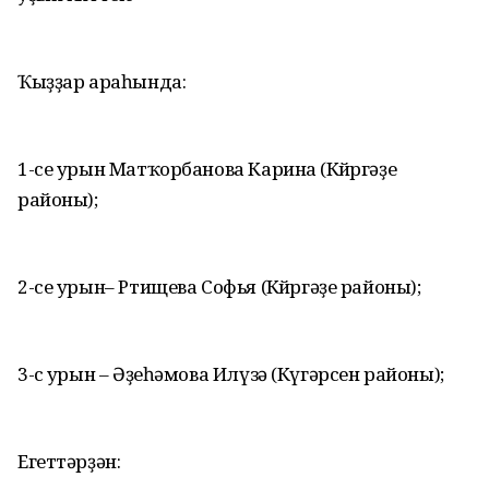
Ҡыҙҙар араһында:
1-се урын Матҡорбанова Карина (Көйөргәҙе
районы);
2-се урын– Ртищева Софья (Көйөргәҙе районы);
3-сө урын – Әҙеһәмова Илүзә (Күгәрсен районы);
Егеттәрҙән: