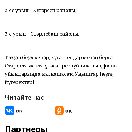
2-се урын – Күгәрсен районы;
3-сө урын – Стәрлебаш районы.
Тиҙҙән беҙҙекеләр, күгәрсендәр менән бергә
Стәрлетамаҡта үтәсәк республиканың финал
уйындарында ҡатнашасаҡ. Уңыштар һеҙгә,
йүгеректәр!
Читайте нас
Партнеры