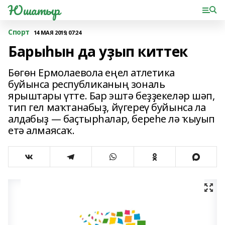
Юшатыр
Спорт
14 МАЯ 2019, 07:24
Барыһын да уҙып киттек
Бөгөн Ермолаевола еңел атлетика
буйынса республиканың зональ
ярыштары үтте. Бар эштә беҙҙекеләр шәп,
тип гел маҡтанабыҙ, йүгереү буйынса ла
алдабыҙ — баҫтырһалар, береһе лә ҡыуып
етә алмаясаҡ.