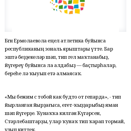
Бөгөн Ермолаевола еңел атлетика буйынса
республиканың зональ ярыштары үтте. Бар
эштә беҙҙекеләр шәп, тип гел маҡтанабыҙ,
йүгереү буйынса ла алдабыҙ — баҫтырһалар,
береһе лә ҡыуып етә алмаясаҡ.
«Мы бежим с тобой как будто от гепарда», - тип
йырланған йырҙағыса, егет-ҡыҙҙарыбыҙ яман
шәп йүгерҙе. Ҡунаҡҡа килгән Күгәрсен,
Стәрлебаштарҙы, улар ҡунаҡ тип ҡарап тормай,
уҙып киттек.