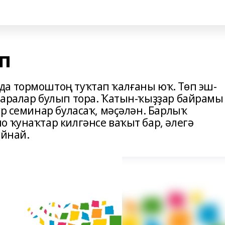
п
а тормоштоң туҡтап ҡалғаны юҡ. Төп эш-
саралар булып тора. Ҡатын-ҡыҙҙар байрамы
ур семинар буласаҡ, мәҫәлән. Барлыҡ
 ҡунаҡтар килгәнсе ваҡыт бар, әлегә
уйнай.