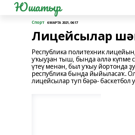
Юшатыр
Спорт
6 МАРТА 2021, 06:17
Лицейсылар шә
Республика политехник лицейынд
уҡыуҙан тыш, бында әллә күпме 
үтеү менән, был уҡыу йортонда ҙ
республика бында йыйыласаҡ. Оло
лицейсылар туп бәрә- баскетбол 