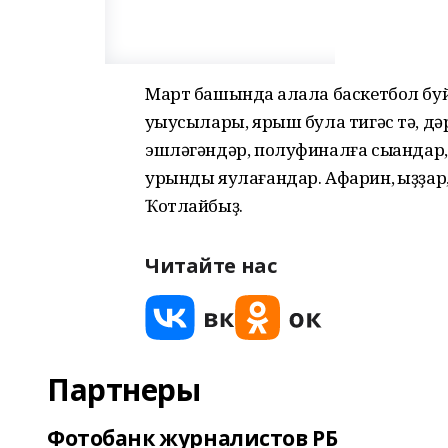
Март башында ҡалала баскетбол бу
уҡыусылары, ярыш була тигәс тә, д
эшләгәндәр, полуфиналға сыҡҡандар, 
урынды яулағандар. Афарин, ҡыҙҙар, у
Ҡотлайбыҙ.
Читайте нас
Партнеры
Фотобанк журналистов РБ