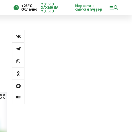
ҮҘЕБЕҘ
+26 °С
Йөрәктән
ХАҠЫНДА
Облачно
сыҡҡан һүҙҙәр
ҮҘЕБЕҘ