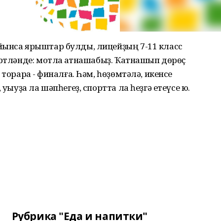
йынса ярыштар булды, лицейҙың 7-11 класс
әртләнде: мотлаҡ ҡатнашабыҙ. Ҡатнашып дөрөҫ
торараҡ - финалға. Һәм, һөҙөмтәлә, икенсе
ҡыуҙа ла шәпһегеҙ, спортта ла һеҙгә етеүсе юҡ.
Рубрика "Еда и напитки"