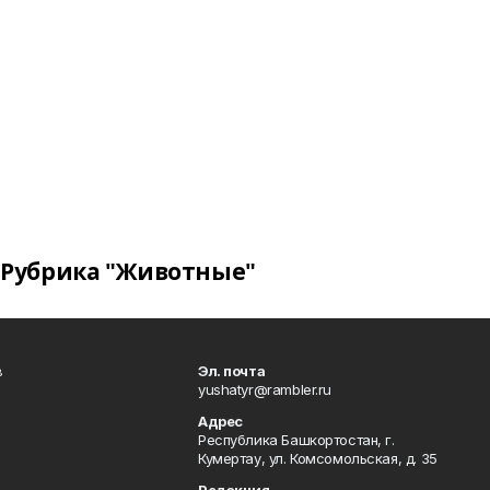
Рубрика "Животные"
в
Эл. почта
yushatyr@rambler.ru
Адрес
Республика Башкортостан, г.
Кумертау, ул. Комсомольская, д. 35