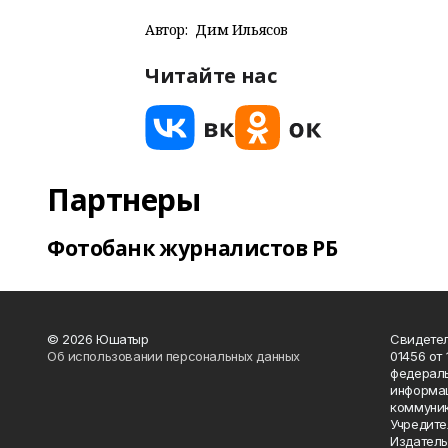
Автор:
Дим Ильясов
Читайте нас
Партнеры
Фотобанк журналистов РБ
© 2026 Юшатыр
Свидетел
Об использовании персональных данных
01456 от 
федераль
информац
коммуник
Учредите
Издатель