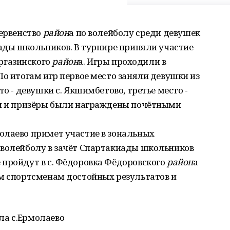
первенство
район
а по волейболу среди девушек
иады школьников. В турнире приняли участие
ргазинского
район
а. Игры проходили в
По итогам игр первое место заняли девушки из
то - девушки с. Якшимбетово, третье место -
ли и призёры были награждены почётными
олаево примет участие в зональных
 волейболу в зачёт Спартакиады школьников
 пройдут в с. Фёдоровка Фёдоровского
район
а
им спортсменам достойных результатов и
ла с.Ермолаево