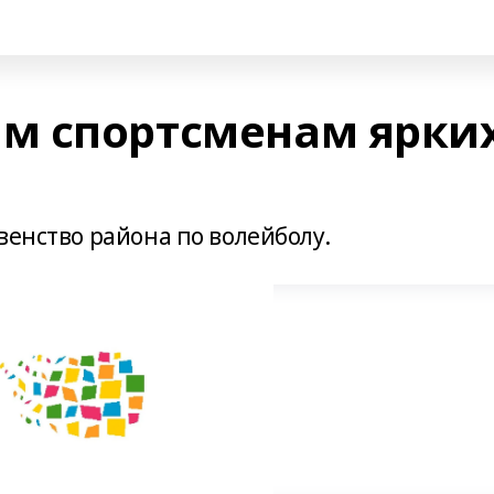
м спортсменам ярки
венство района по волейболу.