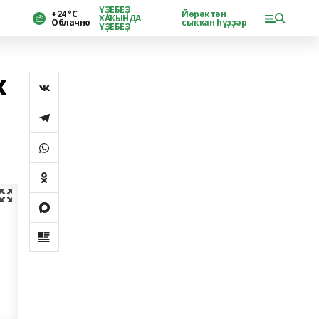
ҮҘЕБЕҘ
+24 °С
Йөрәктән
ХАҠЫНДА
Облачно
сыҡҡан һүҙҙәр
ҮҘЕБЕҘ
х