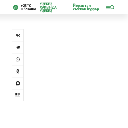
ҮҘЕБЕҘ
+23 °С
Йөрәктән
ХАҠЫНДА
Облачно
сыҡҡан һүҙҙәр
ҮҘЕБЕҘ