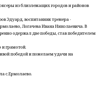
боксеры из близлежащих городов и районов
ов Эдуард, воспитанник тренера -
молаево, Логачева Ивана Николаевича. В
еренно одержал две победы, став победителем
 и грамотой.
сивой победой и пожелаем удачи на
а с.Ермолаево.