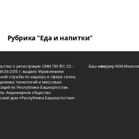
Рубрика "Еда и напитки"
ьство о регистрации СМИ: ПИ ФС 02 -
Баш мөхәррир М.М.Ильясо
14.09.2015 г. выдано Управлением
ной службы по надзору в сфере связи,
ионных технологий и массовых
аций по Республике Башкортостан.
ль: Акционерное общество
ский дом «Республика Башкортостан»