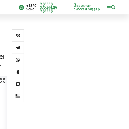
ҮҘЕБЕҘ
+18 °С
Йөрәктән
ХАҠЫНДА
Ясно
сыҡҡан һүҙҙәр
ҮҘЕБЕҘ
һен
.