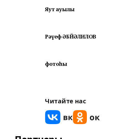
Яҡут ауылы
Рәүеф ӘБЙӘЛИЛОВ
фотоһы
Читайте нас