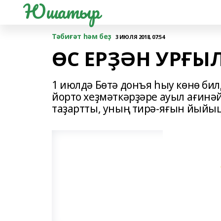
Юшатыр
Тәбиғәт һәм беҙ
3 ИЮЛЯ 2018, 07:54
ӨС ЕРҘӘН УРҒЫ
1 июлдә Бөтә донъя һыу көнө би
йорто хеҙмәткәрҙәре ауыл ағин
таҙартты, уның тирә-яғын йыйы