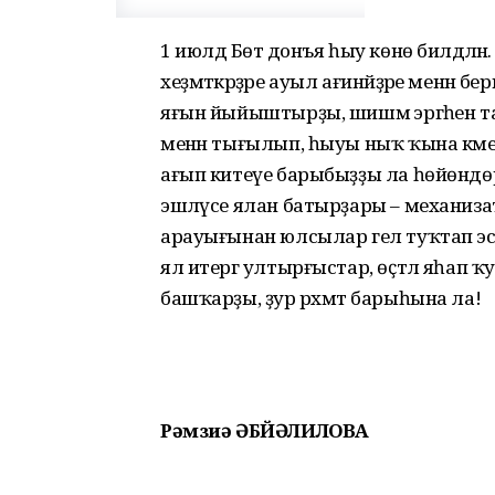
1 июлдә Бөтә донъя һыу көнө билдәләнә
хеҙмәткәрҙәре ауыл ағинәйҙәре менән берг
яғын йыйыштырҙы, шишмә эргәһен т
менән тығылып, һыуы ныҡ ҡына кәме
ағып китеүе барыбыҙҙы ла һөйөнд
эшләүсе ялан батырҙары – механизат
арауығынан юлсылар гел туҡтап эсе
ял итергә ултырғыстар, өҫтәл яһап
башҡарҙы, ҙур рәхмәт барыһына ла!
Рәмзиә ӘБЙӘЛИЛОВА