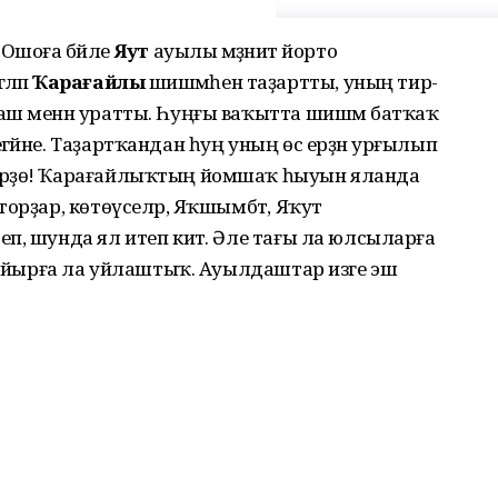
. Ошоға бәйле
Яҡут
ауылы мәҙәниәт йорто
әләп
Ҡарағайлыҡ
шишмәһен таҙартты, уның тирә-
аш менән уратты. Һуңғы ваҡытта шишмә батҡаҡ
гәйне. Таҙартҡандан һуң уның өс ерҙән урғылып
өрҙө! Ҡарағайлыҡтың йомшаҡ һыуын яланда
орҙар, көтөүселәр, Яҡшымбәт, Яҡут
п, шунда ял итеп китә. Әле тағы ла юлсыларға
 ҡуйырға ла уйлаштыҡ. Ауылдаштар изге эш