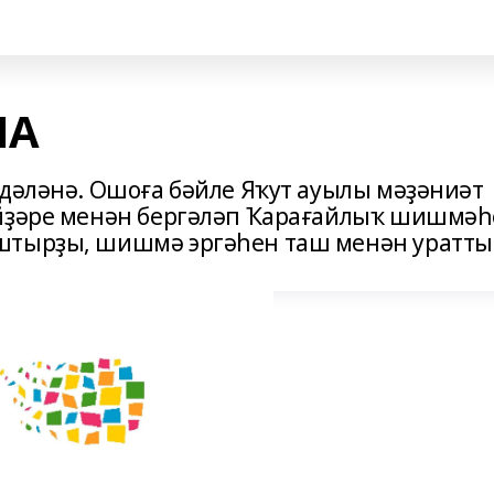
ЛА
лдәләнә. Ошоға бәйле Яҡут ауылы мәҙәниәт
әйҙәре менән бергәләп Ҡарағайлыҡ шишмә
штырҙы, шишмә эргәһен таш менән уратты