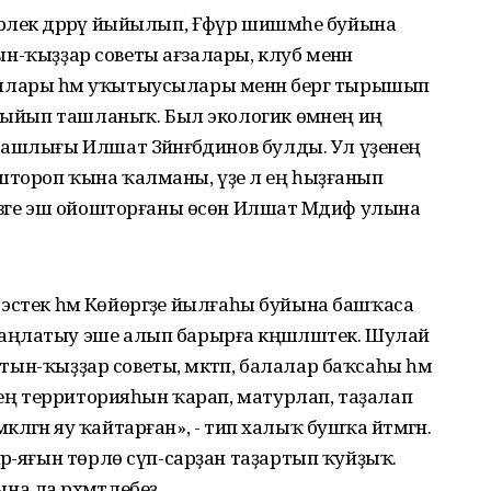
лек дәррәү йыйылып, Ғәфүр шишмәһе буйына
атын-ҡыҙҙар советы ағзалары, клуб менән
ыусылары һәм уҡытыусылары менән бергә тырышып
 йыйып ташланыҡ. Был экологик өмәнең иң
ашлығы Илшат Зәйнәғәбдинов булды. Ул үҙенең
тороп ҡына ҡалманы, үҙе лә ең һыҙғанып
изге эш ойошторғаны өсөн Илшат Мәдиф улына
ре эстек һәм Көйөргәҙе йылғаһы буйына башҡаса
ңлатыу эше алып барырға кәңәшләштек. Шулай
атын-ҡыҙҙар советы, мәктәп, балалар баҡсаһы һәм
енең территорияһын ҡарап, матурлап, таҙалап
әкләгән яу ҡайтарған», - тип халыҡ бушҡа әйтмәгән.
рә-яғын төрлө сүп-сарҙан таҙартып ҡуйҙыҡ.
а ла рәхмәтлебеҙ.