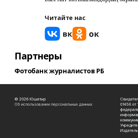
Читайте нас
Партнеры
Фотобанк журналистов РБ
© 2026 Юшатыр
Свидетел
Об использовании персональных данных
01456 от 
федераль
информац
коммуник
Учредите
Издатель