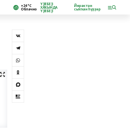
ҮҘЕБЕҘ
+24 °С
Йөрәктән
ХАҠЫНДА
Облачно
сыҡҡан һүҙҙәр
ҮҘЕБЕҘ