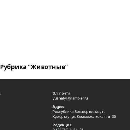
Рубрика "Животные"
в
Эл. почта
yushatyr@rambler.ru
Адрес
Республика Башкортостан, г.
Кумертау, ул. Комсомольская, д. 35
Редакция
8 (34761) 4-44-45