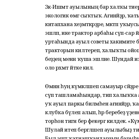
Зәк-Ишмәт ауылының бар халҡы тиер
экологик өмәгә сыҡтыҡ. Ағинәйҙәр, ҡ
китапхана хеҙмәткәрҙәре, мәктәп уҡ
эшләп, ике трактор арбаһы сүп-сар
уртаһында ауыл советы хакимиәте б
тракторын килтереп, халыҡты ойош
беҙҙең менән ҡуша эшләне. Шундай 
оло рәхмәт әйтке килә.
Өмәнән һуң күмәкләшеп самауыр сәйҙә
сүп ташламаһындар, тип халыҡҡа а
уҡ ауыл паркы биләмәһен ағинәйҙәр, ҡ
клубҡа бүлеп алып, һәр беребеҙ үҙ
торһон тигән бер фекергә килдек. «Күм
Шулай итеп бергәләшеп ауылыбыҙ ти
Был эштә ҡатнашҡандарҙың барыһын