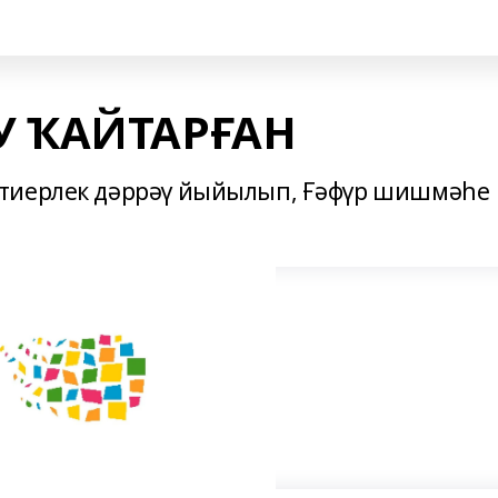
У ҠАЙТАРҒАН
 тиерлек дәррәү йыйылып, Ғәфүр шишмәһе