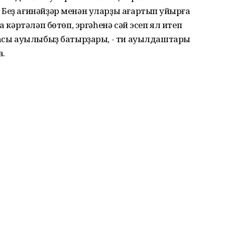
Беҙ ағинәйҙәр менән уларҙы ағартып ҡуйырға
а кәртәләп бөтөп, эргәһенә сәй эсеп ял итеп
маҡсы ауылыбыҙ батырҙары, - ти ауылдаштары
а.