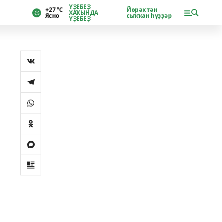
ҮҘЕБЕҘ
+27 °С
Йөрәктән
ХАҠЫНДА
Ясно
сыҡҡан һүҙҙәр
ҮҘЕБЕҘ