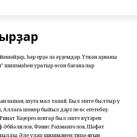
йырҙар
йәшәйҙәр, һәр ерҙә лә әүҙемдәр. Үткән аҙнаны
ыҡ” шишмәһен уратыр өсөн бағаналар
нлашҡан, шуға мал тапай. Был эште былтыр уҡ
, Аллаға шөкөр быйыл дәртле өс егетебеҙ:
 Ринат Ҡәҙерғоловтар был эште күтәреп
ф Әбйәлилов, Фәнис Рахманғолов, Шәфҡәт
ҡушылды. Әле улар шишмәнең тирә-яғын