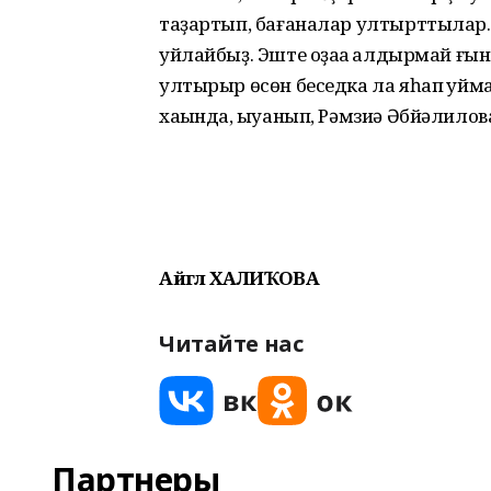
таҙартып, бағаналар ултырттылар. 
уйлайбыҙ. Эште оҙаҡҡа ҡалдырмай ғын
ултырыр өсөн беседка ла яһап ҡуй
хаҡында, ҡыуанып, Рәмзиә Әбйәлилов
Айгөл ХАЛИҠОВА
Читайте нас
Партнеры