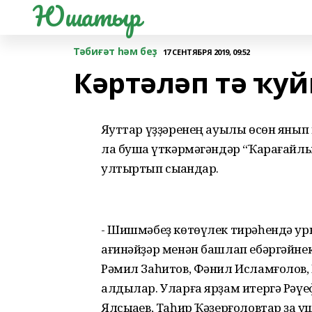
Юшатыр
Тәбиғәт һәм беҙ
17 СЕНТЯБРЯ 2019, 09:52
Кəртəлəп тə ҡу
Яҡуттар үҙҙәренең ауылы өсөн янып 
ла бушҡа үткәрмәгәндәр “Ҡарағайл
ултыртып сыҡҡандар.
- Шишмәбеҙ көтөүлек тирәһендә уры
ағинәйҙәр менән башлап ебәргәйнек
Рәмил Заһитов, Фәнил Исламғолов,
алдылар. Уларға ярҙам итергә Рәүе
Ялсыҡаев, Таһир Ҡәҙерғоловтар ҙа 