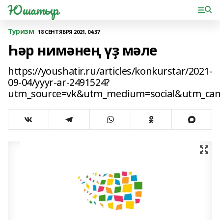
Юшатыр
Туризм
18 СЕНТЯБРЯ 2021, 04:37
Һәр нимәнең үҙ мәле
https://youshatir.ru/articles/konkurstar/2021-
09-04/yyyr-ar-2491524?
utm_source=vk&utm_medium=social&utm_ca