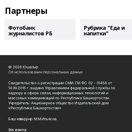
Партнеры
Фотобанк
Рубрика "Еда и
журналистов РБ
напитки"
© 2026 Юшатыр
Об использовании персональных данных
Свидетельство о регистрации СМИ: ПИ ФС 02 - 01456 от
14.09.2015 г. выдано Управлением федеральной службы по
надзору в сфере связи, информационных технологий и
массовых коммуникаций по Республике Башкортостан.
Учредитель: Акционерное общество Издательский дом
«Республика Башкортостан»
Баш мөхәррир М.М.Ильясов
Эл. почта