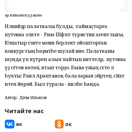
Һәр нимәнең үҙ мәле
Илкәнәйҙәр палаткалы булды, ә таймаҫтарға
путевка эләкте - Рим-Шәфҡәт туристик агентлығы,
Юшатыр гәзите менән берлектә ойошторған
конкурстың һөҙәмтәһе шулай ине. Палатканы
шунда уҡ күтәреп алып ҡайтып киттеләр, ә путевка
үҙ сәғәтен көтөп, ятып торҙо. Бына уның сәғәте лә
һуҡты: Раил Араптанов, балаларын эйәртеп, сәйәхәт
итеп йөрөй. Был турала - киләһе һанда.
Автор:
Дим Ильясов
Читайте нас