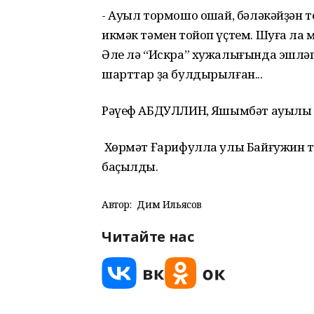
- Ауыл тормошо оҡшай, бәләкәйҙән те
икмәк тәмен тойоп үҫтем. Шуға ла 
Әле лә “Искра” хужалығында эшләп
шарттар ҙа булдырылған...
Рәүеф АБДУЛЛИН, Яҡшымбәт ауылы
Хөрмәт Ғарифулла улы Байғужин ту
баҫылды.
Автор:
Дим Ильясов
Читайте нас