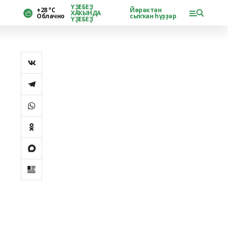
ҮҘЕБЕҘ
+28 °С
Йөрәктән
ХАҠЫНДА
Облачно
сыҡҡан һүҙҙәр
ҮҘЕБЕҘ