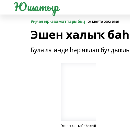
Юшатыр
Уңған ир-азаматтарыбыҙ
24 МАРТА 2022, 06:05
Эшен халыҡ ба
Була ла инде һәр яҡлап булдыҡлы
Эшен халыҡ баһалай