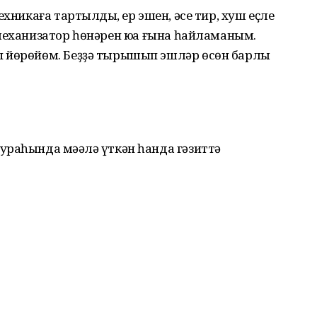
хникаға тартылдыҡ, ер эшен, әсе тир, хуш еҫле
механизатор һөнәрен юҡҡа ғына һайламаным.
 йөрөйөм. Беҙҙә тырышып эшләр өсөн барлыҡ
раһында мәҡәлә үткән һанда гәзиттә