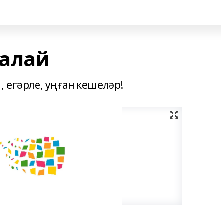
һалай
, егәрле, уңған кешеләр!