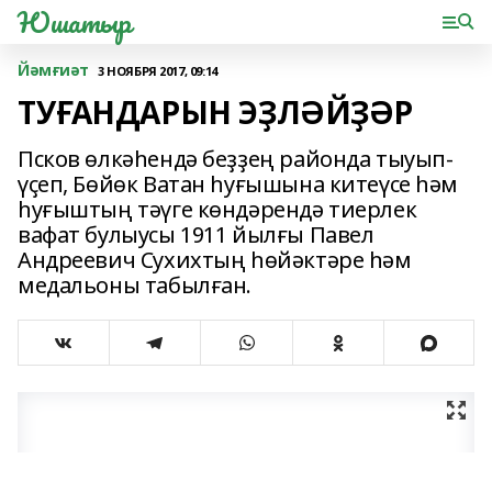
Юшатыр
Йәмғиәт
3 НОЯБРЯ 2017, 09:14
ТУҒАНДАРЫН ЭҘЛӘЙҘӘР
Псков өлкәһендә беҙҙең районда тыуып-
үҫеп, Бөйөк Ватан һуғышына китеүсе һәм
һуғыштың тәүге көндәрендә тиерлек
вафат булыусы 1911 йылғы Павел
Андреевич Сухихтың һөйәктәре һәм
медальоны табылған.