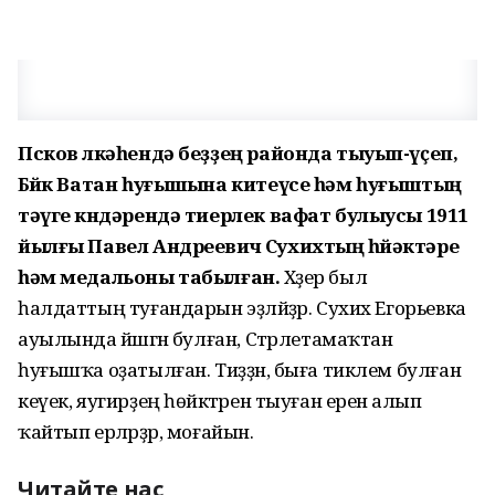
Псков өлкәһендә беҙҙең районда тыуып-үҫеп,
Бөйөк Ватан һуғышына китеүсе һәм һуғыштың
тәүге көндәрендә тиерлек вафат булыусы 1911
йылғы Павел Андреевич Сухихтың һөйәктәре
һәм медальоны табылған.
Хәҙер был
һалдаттың туғандарын эҙләйҙәр. Сухих Егорьевка
ауылында йәшәгән булған, Стәрлетамаҡтан
һуғышҡа оҙатылған. Тиҙҙән, быға тиклем булған
кеүек, яугирҙең һөйәктәрен тыуған еренә алып
ҡайтып ерләрҙәр, моғайын.
Читайте нас