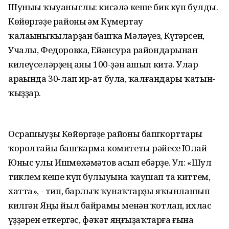
Шуныһы ҡыуаныслы: кисәлә кеше бик күп булды.
Көйөргәҙе районы һәм Күмертау
ҡалаһыныҡыларҙан башҡа Мәләүез, Күгәрсен,
Учалы, Федоровка, Ейәнсура райондарынан
килеүселәрҙең һаны 100-ҙән ашып китә. Улар
араһында 30-лап ир-ат булһа, ҡалғандары ҡатын-
ҡыҙҙар.
Осрашыуҙы Көйөргәҙе районы башҡорттары
ҡоролтайы башҡарма комитеты рәйесе Юлай
Юныс улы Ишмөхәмәтов асып ебәрҙе. Ул: «Шул
тиклем кеше күп булыуына ҡаушап та киттем,
хатта», - тип, барлыҡ ҡунаҡтарҙы яҡынлашып
килгән Яңы йыл байрамы менән ҡотлап, ихлас
һүҙҙәрен еткергәс, фәҡәт яңғыҙаҡтарға ғына