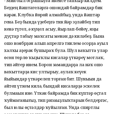
- Мин был осрашыуға икенсе тапҡыр килдем.
Беҙҙең йәштәгеләргә ошондай байрамдар бик
кәрәк. Клубҡа йөрөй алмайбыҙ, унда йәштәр
генә. Беҙ бында үҙебеҙгә тик йәр эҙләйбеҙ тип
кенә түгел, ә күңел асыу, йырлап-бейеү, яңы
дуҫтар табыу маҡсаты менән дә киләбеҙ. Бына
ошо ноябрҙән алып апрелгә тиклем осорҙа ауыл
халҡы әҙерәк бушыраҡ була. Шул ваҡытта улар
өсөн төрлө ҡыҙыҡлы кисәләр үткәреү мотлаҡ,
тип әйтер инем. Борон замандарҙа ла нәҡ ошо
ваҡыттарҙа кис ултырыу, аулаҡ кеүек
йыйындар үткәрелеп торған бит. Шуныһын да
әйтеп үткем килә, бындай кисәләрҙә эскелек
булмаһын ине. Үткән байрамда бик күптәр өҫтәл
ҡуймағанһығыҙ, тип ризаһыҙлыҡтарын белдергәс,
был юлы өҫтәлдәр ҡуйылған. Унда спиртлы