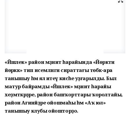
«Йәшлек» район мәҙәниәт һарайында «Йөрәктән
йөрәккә» тип исемләнгән сираттағы төбәк-ара
танышыу һәм ял итеү кисәһе уҙғарылды. Был
матур байрамды «Йәшлек» мәҙәниәт һарайы
хеҙмәткәрҙәре, район башҡорттары ҡоролтайы,
район Ағинәйҙәре ойошмаһы һәм «Аҡ юл»
танышыу клубы ойошторҙо.