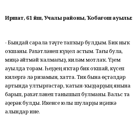
Иршат, 61 йәш, Учалы районы, Ҡобағош ауылы:
- Бындай сарала тәүге тапҡыр булдым. Бик ныҡ
оҡшаны. Рәхәтләнеп күңел астым. Тағы булһа,
миңә әйтмәй ҡалмағыҙ, киләм мотлаҡ. Үҙем
ауылда торам. Һеҙҙең яҡтар бик оҡшай, күсеп
килергә лә ризамын, хатта. Тик бына өҫтәлдәр
артында ултырғастар, ҡатын-ҡыҙҙарҙың янына
барып, рәхәтләнеп танышып булманы. Вальс та
әҙерәк булды. Икенсе юлы шуларҙы иҫәпкә
алһындар ине.