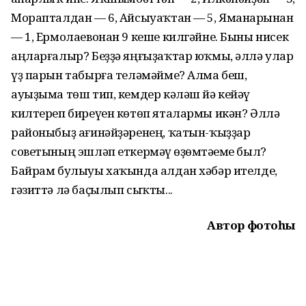
Морапталдан — 6, Айсыуаҡтан — 5, Яманһарынан
— 1, Ермолаевонан 9 кеше килгәйне. Быны нисек
аңларғалыр? Беҙҙә яңғыҙаҡтар юҡмы, әллә улар
үҙ парын табырға теләмәйме? Алма беш,
ауыҙыма төш тип, кемдер кәләш йә кейәү
килтереп биреүен көтөп яталармы икән? Әллә
районыбыҙ ағинәйҙәренең, ҡатын-ҡыҙҙар
советының эшләп еткермәү һөҙөмтәһеме был?
Байрам булыуы хаҡында алдан хәбәр ителде,
гәзиттә лә баҫылып сыҡты...
Автор фотоһы