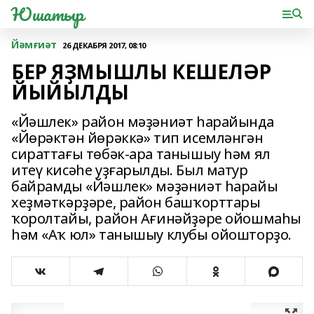
Юшатыр
Йәмғиәт
26 ДЕКАБРЯ 2017, 08:10
БЕР ЯҘМЫШЛЫ КЕШЕЛӘР
ЙЫЙЫЛДЫ
«Йәшлек» район мәҙәниәт һарайында
«Йөрәктән йөрәккә» тип исемләнгән
сираттағы төбәк-ара танышыу һәм ял
итеү кисәһе уҙғарылды. Был матур
байрамды «Йәшлек» мәҙәниәт һарайы
хеҙмәткәрҙәре, район башҡорттары
ҡоролтайы, район Ағинәйҙәре ойошмаһы
һәм «Аҡ юл» танышыу клубы ойошторҙо.