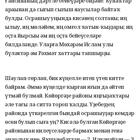
Ғайсинаның дәртле бейеүҙәре биҙәне. Ҡунаҡтар
араһынан да сығып сығыш яһаусылар байтаҡ
булды. Осрашыу һуңында кисәнең солтаны; иң
һылыу, иң мөләйем, иң һомғол ҡатын-ҡыҙҙары; иң
оҫта йырсыһы һәм иң оҫта бейеүселәре
билдәләнде. Уларға Мөхәрәм Ислам улы
бүләктәр һәм Рәхмәт хаттары тапшырҙы.
Шаулап-гөрләп, бик күңелле итеп үтеп китте
байрам. Әммә күңелде ҡырған яғын да әйтеп
үтмәй булмай. Көйөргәҙе районы яңғыҙаҡтары
әле тағы ла ситтә тороп ҡалды. Үҙебеҙҙең
районда үткәрелгән бындай осрашыуҙар кемдәр
өсөн булып сыға һуң? Кисәлә булған Көйөргәҙе
районынан килеүселәрҙе бармаҡ менән генә
һанарлыҡ ине. Яҡшымбәттән — 2, Илкәнәйҙән — 3,