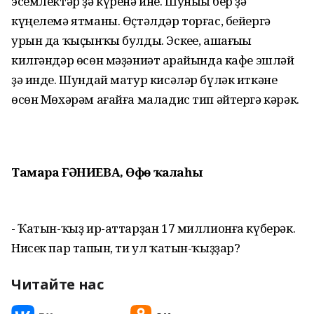
эсемлектәр ҙә күренә ине. Шуныһы бер ҙә
күңелемә ятманы. Өҫтәлдәр торғас, бейергә
урын да ҡыҫынҡы булды. Эскеһе, ашағыһы
килгәндәр өсөн мәҙәниәт һарайында кафе эшләй
ҙә инде. Шундай матур кисәләр бүләк иткәне
өсөн Мөхәрәм ағайға маладис тип әйтергә кәрәк.
Тамара ҒӘНИЕВА, Өфө ҡалаһы
- Ҡатын-ҡыҙ ир-аттарҙан 17 миллионға күберәк.
Нисек пар тапһын, ти ул ҡатын-ҡыҙҙар?
Читайте нас