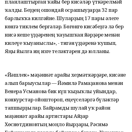
планлаштырған ҡайһы бер кисәләр үткәрелмәй
ҡалды. Беҙҙең ошондай осрашыуҙарҙа 32 пар
барлыҡҡа килгәйне. Шуларҙың 17 пары әлеге
көнгә тиклем бергәләр. Бөгөнгө кисәбеҙгә лә бер
нисә кеше үҙҙәренең ҡауышҡан йәрҙәре менән
килеүе ҡыуаныслы», - тигән һүҙҙәренә ҡушып,
Яңы йылға иң изге теләктәрен дә юлланы.
«Йәшлек» мәҙәниәт һарайы хеҙмәткәрҙәре, кисәне
алып барыусылар — Йәмилә Рамаҙанова менән
Венера Усманова бик күп ҡыҙыҡлы уйындар,
конкурстар ойоштороп, еңеүселәргә бүләктәр
тапшырҙылар. Байрамды шулай уҡ район
мәҙәниәт һарайы артистары Айҙар
Хөснөтдиновтың моңло йырҙары, Рәсимә