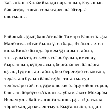
ҡағылған: «Киләһе йылда парлашып, ҡауышып
йәшәгеҙ», - тигән теләктәрен дә әйтергә
онотманы.
Районыбыҙҙың баш Ағинәйе Тамара Рәшит ҡыҙы
Малбаева: «Әтәс йылы үтеп бара, Эт йылы етеп
килә. Киләһе йылда һәр кем үҙ парын табып,
татыулыҡта, эт кеүек тоғро булып, имен-һау,
йырлашып, күңел асып, бергәләшеп йәшәргә
яҙһын. Дуҫ-иштәр табып, бер-берегеҙгә теләктәш,
терәктәш булып йәшәгеҙ!» - тигән матур
теләктәрен әйтеп, һүҙҙе ошо кисәләрҙе ойоштороп,
башлап йөрөүсе «Аҡ юл» клубы етәксеһе Мөхәрәм
Ислам улы Байгилдинға тапшырҙы. «Донъяла
төрлө хәлдәр килеп тыуа. Ҡыҙғанысҡа, алдан