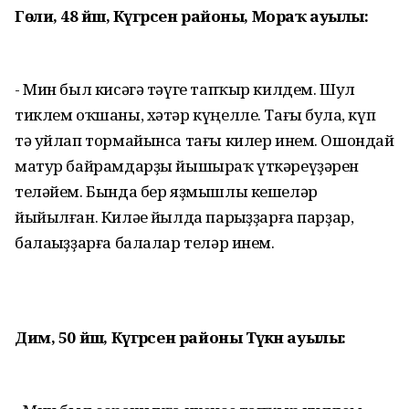
Гөлиә, 48 йәш, Күгәрсен районы, Мораҡ ауылы:
- Мин был кисәгә тәүге тапҡыр килдем. Шул
тиклем оҡшаны, хәтәр күңелле. Тағы булһа, күп
тә уйлап тормайынса тағы килер инем. Ошондай
матур байрамдарҙы йышыраҡ үткәреүҙәрен
теләйем. Бында бер яҙмышлы кешеләр
йыйылған. Киләһе йылда парһыҙҙарға парҙар,
балаһыҙҙарға балалар теләр инем.
Дим, 50 йәш, Күгәрсен районы Тәүәкән ауылы: