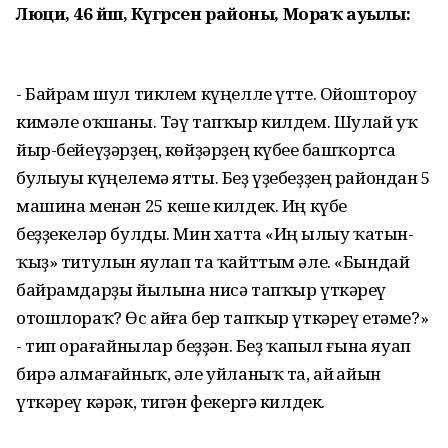
Люциә, 46 йәш, Күгәрсен районы, Мораҡ ауылы:
- Байрам шул тиклем күңелле үтте. Ойоштороу
кимәле оҡшаны. Тәү тапҡыр килдем. Шулай уҡ
йыр-бейеүҙәрҙең, көйҙәрҙең күбеһе башҡортса
булыуы күңелемә ятты. Беҙ үҙебеҙҙең райондан 5
машина менән 25 кеше килдек. Иң күбе
беҙҙекеләр булды. Мин хатта «Иң һылыу ҡатын-
ҡыҙ» титулын яулап та ҡайттым әле. «Бындай
байрамдарҙы йылына нисә тапҡыр үткәреү
отошлораҡ? Өс айға бер тапҡыр үткәреү етәме?»
- тип һорағайнылар беҙҙән. Беҙ ҡапыл ғына яуап
бирә алмағайныҡ, әле уйланыҡ та, ай һайын
үткәреү кәрәк, тигән фекергә килдек.