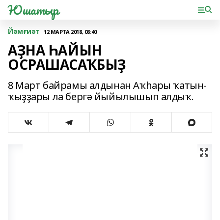
Юшатыр
Йәмғиәт
12 МАРТА 2018, 08:40
АҘНА ҺАЙЫН
ОСРАШАСАҠБЫҘ
8 Март байрамы алдынан Аҡһары ҡатын-
ҡыҙҙары ла бергә йыйылышып алдыҡ.