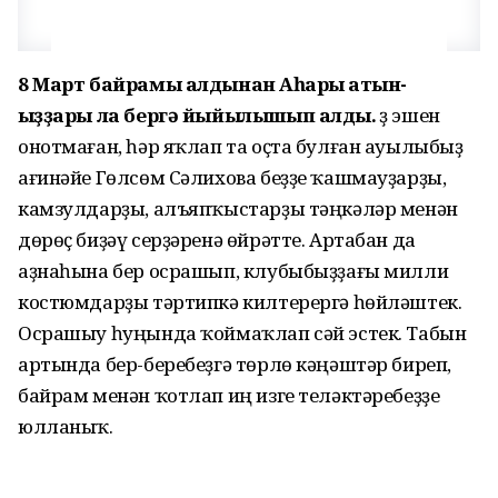
8 Март байрамы алдынан Аҡһары ҡатын-
ҡыҙҙары ла бергә йыйылышып алдыҡ.
Үҙ эшен
онотмаған, һәр яҡлап та оҫта булған ауылыбыҙ
ағинәйе Гөлсөм Сәлихова беҙҙе ҡашмауҙарҙы,
камзулдарҙы, алъяпҡыстарҙы тәңкәләр менән
дөрөҫ биҙәү серҙәренә өйрәтте. Артабан да
аҙнаһына бер осрашып, клубыбыҙҙағы милли
костюмдарҙы тәртипкә килтерергә һөйләштек.
Осрашыу һуңында ҡоймаҡлап сәй эстек. Табын
артында бер-беребеҙгә төрлө кәңәштәр биреп,
байрам менән ҡотлап иң изге теләктәребеҙҙе
юлланыҡ.