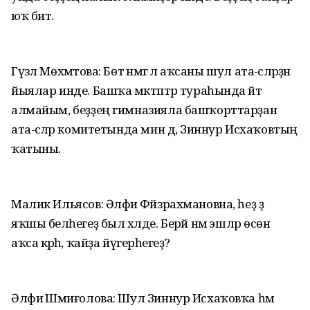
юҡ бит.
Гүзәл Мөхәмәтова: Бөтә нәмәгә лә аҡсаны шул ата-әсәләрҙән
йыялар инде. Башҡа мәктәптәр тураһында әйтә
алмайым, беҙҙең гимназияла башҡорттарҙан
ата-әсәләр комитетында мин дә, Зиннур Исхаҡовтың
ҡатыны.
Малик Ильясов: Әлфиә Фәйзрахмановна, һеҙ ҙә
яҡшы беләһегеҙ был хәлде. Берәй нәмә эшләр өсөн
аҡса кәрәһә, ҡайҙа йүгерәһегеҙ?
Әлфиә Шәмиғолова: Шул Зиннур Исхаҡовҡа һәм