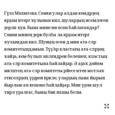
Гүзәл Мөхәмәтова: Сөнки улар алдан кемдәрҙең
ярҙам итергә ҡулынан килә, шуларҙың исемлеген
әҙерләп ҡуя. Бына мине ни өсөн һайлағандар?
Сөнки минең әҙерәк булһа ла ярҙам итергә
ҡулымдан килә. Шуның өсөн дә мин ата-әсәләр
комитетындамын. Тәүҙә һәр кластағы ата-әсәләрҙең
ҡайҙа, кем булып эшләгәндәрен белешеп, кластың
ата-әсәләр комитетына һайлайҙар. Ә аҙаҡ дөйөм
мәктәптең ата-әсәләр комитеты рәйесе итеп мотлаҡ
етәкселәрҙең үҙҙәренә кәрәкле, уларҙың ғына йырын
йырлаясаҡ кешене һайлайҙар. Мин үҙем шул
тирәлә уралғас, быны бик яҡшы беләм.