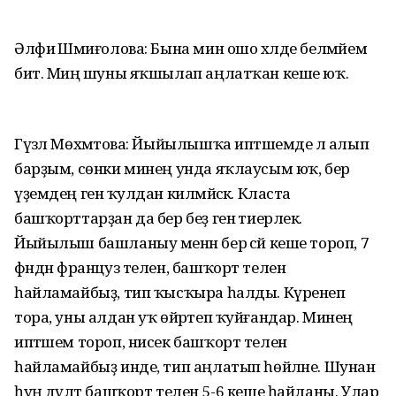
Әлфиә Шәмиғолова: Бына мин ошо хәлде белмәйем
бит. Миңә шуны яҡшылап аңлатҡан кеше юҡ.
Гүзәл Мөхәмәтова: Йыйылышҡа иптәшемде лә алып
барҙым, сөнки минең унда яҡлаусым юҡ, бер
үҙемдең генә ҡулдан килмәйәсәк. Класта
башҡорттарҙан да бер беҙ генә тиерлек.
Йыйылыш башланыу менән бер әсәй кеше тороп, 7
фәндән француз телен, башҡорт телен
һайламайбыҙ, тип ҡысҡыра һалды. Күренеп
тора, уны алдан уҡ өйрәтеп ҡуйғандар. Минең
иптәшем тороп, нисек башҡорт телен
һайламайбыҙ инде, тип аңлатып һөйләне. Шунан
һуң дәүләт башҡорт телен 5-6 кеше һайланы. Улар