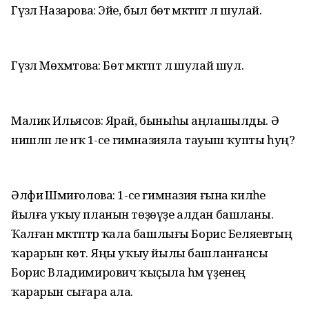
Гүзәл Назарова: Эйе, был бөтә мәкәтәптә лә шулай.
Гүзәл Мөхәмәтова: Бөтә мәктәптә лә шулай шул.
Малик Ильясов: Ярай, быныһы аңлашылды. Ә
нишләп әле нәҡ 1-се гимназияла тауыш ҡупты һуң?
Әлфиә Шәмиғолова: 1-се гимназия ғына киләһе
йылға уҡыу планын төҙөүҙе алдан башланы.
Ҡалған мәктәптәр ҡала башлығы Борис Беляевтың
ҡарарын көтә. Яңы уҡыу йылы башланғансы
Борис Владимирович ҡыҫыла һәм үҙенең
ҡарарын сығара ала.