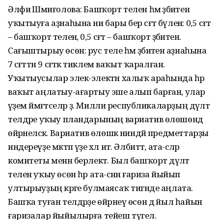
Әлфиә Шәмиғолова: Башҡорт телен һәм әҙәбиәтен
уҡытыуға аҙнаһына ни бары бер сәғәт бүленә: 0,5 сәғәт
– башҡорт теленә, 0,5 сәғәт – башҡорт әҙәбиәтенә.
Сағыштырыу өсөн: рус теле һәм әҙәбиәтенә аҙнаһына
7 сәғәттән 9 сәғәткә тиклем ваҡыт ҡаралған.
Уҡытыусылар элек-электән халыҡ араһында һәр
ваҡыт аңлатыу-ағартыу эше алып барған, улар
әүҙем йәмәғәтселәр ҙә. Милли республикаларҙың дәүләт
телдәре уҡыу пландарының вариатив өлөшөндә
өйрәнеләсәк. Вариатив өлөшкә ниндәй предметтарҙы
индереүҙе мәктәп үҙе хәл итә. Әлбиттә, ата-әсәләр
комитеты менән берлектә. Был башҡорт дәүләт
телен уҡыу өсөн һәр ата-әсәнән ғариза йыйып
ултырыуҙың кәрәге булмаясаҡ тигәнде аңлата.
Башҡа туған телдәрҙе өйрәнеү өсөн дә йыл һайын
ғаризалар йыйылырға тейеш түгел.