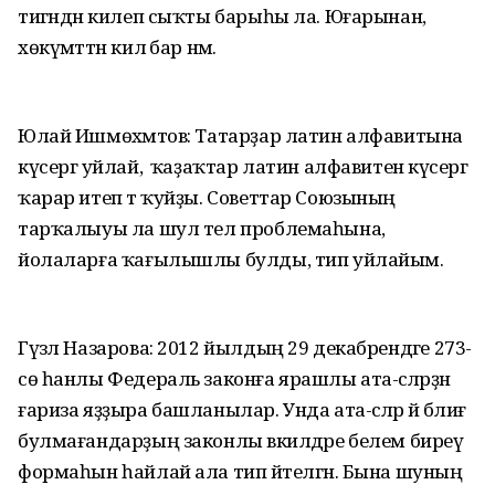
тигәндән килеп сыҡты барыһы ла. Юғарынан,
хөкүмәттән килә бар нәмә.
Юлай Ишмөхәмәтов: Татарҙар латин алфавитына
күсергә уйлай, ә ҡаҙаҡтар латин алфавитенә күсергә
ҡарар итеп тә ҡуйҙы. Советтар Союзының
тарҡалыуы ла шул тел проблемаһына,
йолаларға ҡағылышлы булды, тип уйлайым.
Гүзәл Назарова: 2012 йылдың 29 декабрендәге 273-
сө һанлы Федераль законға ярашлы ата-әсәләрҙән
ғариза яҙҙыра башланылар. Унда ата-әсәләр йә бәлиғ
булмағандарҙың законлы вәкилдәре белем биреү
формаһын һайлай ала тип әйтелгән. Бына шуның