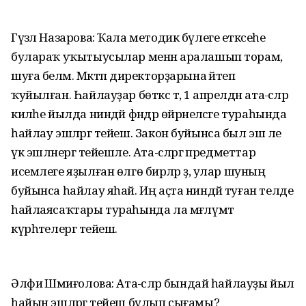
Гүзәл Назарова: Ҡала методик бүлеге етәксеһе
булараҡ уҡытыусылар менән аралашып торам,
шуға беләм. Мәктәп директорҙарына әйтеп
ҡуйылған. Һайлауҙар бөткәс тә, 1 апрелдән ата-әсәләр
киләһе йылда ниндәй фәндәр өйрәнеләсәге тураһында
һайлау эшләргә тейеш. Закон буйынса был эш әле
үк эшләнергә тейешле. Ата-әсәләргә предметтар
исемлеге яҙылған өлгө бирәләр ҙә, улар шуның
буйынса һайлау яһай. Иң аҫта ниндәй туған телде
һайлаясаҡтары тураһында ла мәғлүмәт
күрһәтелергә тейеш.
Әлфиә Шәмиғолова: Ата-әсәләр бындай һайлауҙы йыл
һайын эшләргә тейеш булып сығамы?