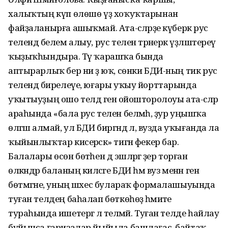
халыҡтың күп өлөшө үҙ хоҡуҡтарынан
файҙаланырға ашыҡмай. Ата-әсәләрҙе күберәк рус
телендә белем алыу, рус телен тәрәнерәк үҙләштереү
ҡыҙыҡһындыра. Тәү ҡарашҡа бында
аптырарлыҡ бер ни ҙә юҡ, сөнки БДИ-ның тик рус
телендә бирелеүе, юғары уҡыу йорттарында
уҡытыуҙың ошо телдә генә ойошторолоуы ата-әсәләр
араһында «бала рус телен белмәһә, ҙур уңышҡа
өлгәшә алмай, ул БДИ биргәндә лә, вузда уҡығанда ла
ҡыйынлыҡтар кисерәсәк» тигән фекер бар.
Балалары өсөн бөтәһен дә эшләргә әҙер торған
өлкәндәр баланың киләсәге БДИ һәм вуз менән генә
бөтмәгәне, уның шәхес булараҡ формалашыуында
туған телдең баһалап бөткөһөҙ әһәмиәте
тураһында ишетергә лә теләмәй. Туған телде һайлау
буйынса ғаризалар йыйыла башлағас, байтаҡ