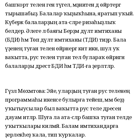
башҡорт телен генә түгел, мәҙәниәтен дә өйрәтергә
тырышабыҙ. Балалар ҡыҙыҡһына, яратып уҡый.
Күберәк балаларҙың ата-әсәләре ризаһыҙлыҡ
белдерә. Әлеге лә баяғы Берҙәм дәүләт имтиханы
(БДИ) һәм Төп дәүләт имтиханы (ТДИ) тиҙәр. Бала
үҙенең туған телен өйрәнергә китә икән, шул уҡ
ваҡытта, рус телен туған тел булараҡ өйрәнгән
балаларҙы дәрестә БДИ һәм ТДИ-ға әҙерләтәләр.
Гүзәл Мөхәмәтова: Эйе, уларҙың туған рус теленең
программаһы икенсе булырға тейеш, әммә беҙҙә
уҡытыусылар был ваҡытта рус теле дәресен
дауам итәләр. Шуға ла ата-әсәләр башҡа туған телде
уҡытҡылары килмәй. Балам имтихандарға
әҙерлекһеҙ ҡала, тип ҡурҡалар.