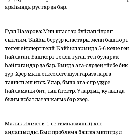
араһында рустар ҙа бар.
Гүзәл Назарова: Мин кластар буйлап йөрөп
сыҡтым. Ҡайһы берәүҙәр кластары менән башҡорт
телен өйрәнергә теләй. Ҡайһыларында 5-6 кеше генә
һайлаған. Башҡорт телен туған тел булараҡ
һайлағандар ҙа бар. Бында ата-әсәләрҙең ғәйебе бик
ҙур. Хәҙер мәктәп етәкселеге шул ғаризаларға
таянып эш итәсәк. Улар, бына ата-әсәләр үҙҙәре
һайламаны бит, тип әйтәсәктәр. Уларҙың ҡулында
быны иҫбатлаған ҡағыҙ бар хәҙер.
Малик Ильясов: 1-се гимназияның хәле
аңлашылды. Был проблема башҡа мәктәптәрҙә лә