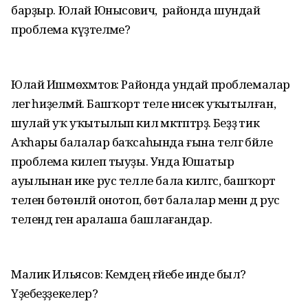
барҙыр. Юлай Юнысович, ә районда шундай
проблема күҙәтеләме?
Юлай Ишмөхәмәтов: Районда ундай проблемалар
әлегә һиҙелмәй. Башҡорт теле нисек уҡытылған,
шулай уҡ уҡытылып килә мәктәптәрҙә. Беҙҙә тик
Аҡһары балалар баҡсаһында ғына телгә бәйле
проблема килеп тыуҙы. Унда Юшатыр
ауылынан ике рус телле бала килгәс, башҡорт
телен бөтөнләй онотоп, бөтә балалар менән дә рус
телендә генә аралаша башлағандар.
Малик Ильясов: Кемдең ғәйебе инде был?
Үҙебеҙҙекелер?