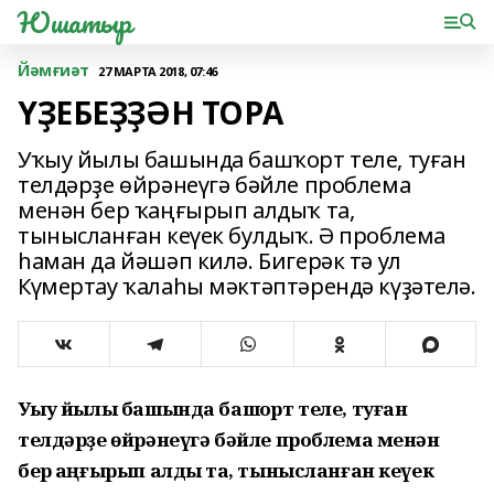
Юшатыр
Йәмғиәт
27 МАРТА 2018, 07:46
ҮҘЕБЕҘҘӘН ТОРА
Уҡыу йылы башында башҡорт теле, туған
телдәрҙе өйрәнеүгә бәйле проблема
менән бер ҡаңғырып алдыҡ та,
тынысланған кеүек булдыҡ. Ә проблема
һаман да йәшәп килә. Бигерәк тә ул
Күмертау ҡалаһы мәктәптәрендә күҙәтелә.
Уҡыу йылы башында башҡорт теле, туған
телдәрҙе өйрәнеүгә бәйле проблема менән
бер ҡаңғырып алдыҡ та, тынысланған кеүек