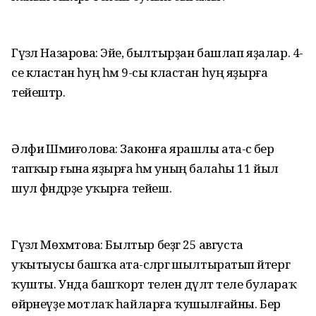
Гүзәл Назарова: Эйе, былтырҙан башлап яҙалар. 4-
се кластан һуң һәм 9-сы кластан һуң яҙырға
тейештәр.
Әлфиә Шәмиғолова: Законға ярашлы ата-әсә бер
тапҡыр ғына яҙырға һәм уның балаһы 11 йыл
шул фәндәрҙе уҡырға тейеш.
Гүзәл Мөхәмәтова: Былтыр беҙгә 25 августа
уҡытыусы башҡа ата-әсәләргә шылтыратып әйтергә
ҡушты. Унда башҡорт телен дәүләт теле булараҡ
өйрәнеүҙе мотлаҡ һайларға ҡушылғайны. Бер