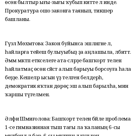
өсөн былтыр ығы-зығы ҡубып китте лә инде.
Прокуратура ошо законға таянып, тикшерә
башланы.
Гүзәл Мөхәмәтова: Закон буйынса эшләнгәне лә,
һайларға тейеш булыуыбыҙ ҙа аңлашыла, әлбиттә.
Әммә мәктәп етәкселеге ата-әсәләрҙе башҡорт телен
һайлатмаҫ өсөн сәйәсәт алып барыуы борсоуға һала
беҙҙе. Кешеләр ысын үҙ теләген белдерһә,
демократик яҡтан дөрөҫ эш алып барылһа, мин
ҡаршы түгелмен.
Әлфиә Шәмиғолова: Башҡорт теленә бәйле проблема
1-се гимназиянан тыш тағы ла ҡаланың 6-сы
мәктәбендә лә бар. 6-сы мәктәптән дә күп кенә