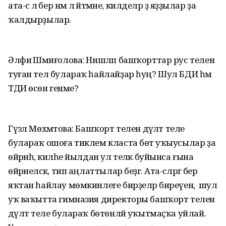
ата-әсә лә бер нәмә лә әйтмәне, килделәр ҙә яҙҙылар ҙа
ҡалдырҙылар.
Әлфиә Шәмиғолова: Нишләп башҡорттар рус телен
туған тел булараҡ һайлайҙар һуң? Шул БДИ һәм
ТДИ өсөн генәме?
Гүзәл Мөхәмәтова: Башҡорт телен дәүләт теле
булараҡ ошоға тиклем класта бөтә уҡыусылар ҙа
өйрәнһә, киләһе йылдан ул теләк буйынса ғына
өйрәнеләсәк, тип аңлаттылар беҙгә. Ата-әсәләргә бер
яҡтан һайлау мөмкинлеге бирҙеләр биреүен, ә шул
уҡ ваҡытта гимназия директоры башҡорт телен
дәүләт теле булараҡ бөтөнләй уҡытмаҫҡа уйлай.