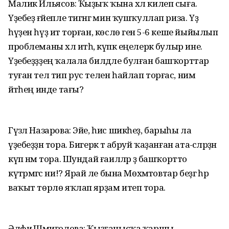
Малик Ильясов: Ҡыҙыҡ ҡына хәл килеп сыға.
Үҙебеҙ ғәйепле тигәнгә мин ҡушҡуллап риза. Үҙ
һүҙен һүҙ итә торған, көслө генә 5-6 кеше йыйылып
проблеманы хәл итһә, күпкә еңелерәк булыр ине.
Үҙебеҙҙҙең ҡалала билдәле булған башҡорттар
туған тел тип рус телен һайлап торғас, нимә
әйтәһең инде тағы?
Гүзәл Назарова: Эйе, һис шикһеҙ, барыһы ла
үҙебеҙҙән тора. Бигерәк тә абруй ҡаҙанған ата-әсәләрҙән
күп нәмә тора. Шундай ғаиләләр ҙә башҡортто
күтәрмәгәс ни!? Ярай әле бына Мөхәмәтовтар беҙгә һәр
ваҡыт төрлө яҡлап ярҙам итеп тора.
Әлфиә Шәмиғолова: Ҡыҙғанысҡа ҡаршы,