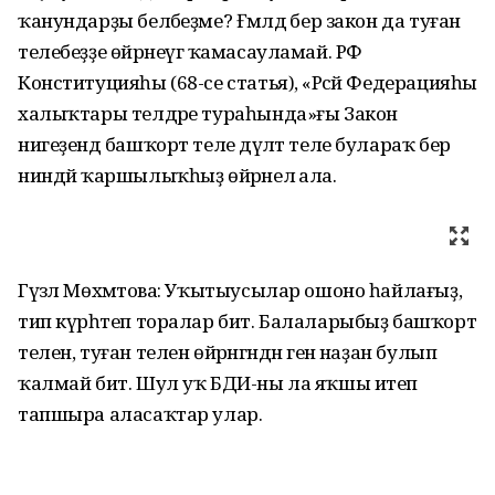
ҡанундарҙы беләбеҙме? Ғәмәлдә бер закон да туған
телебеҙҙе өйрәнеүгә ҡамасауламай. РФ
Конституцияһы (68-се статья), «Рәсәй Федерацияһы
халыҡтары телдәре тураһында»ғы Закон
нигеҙендә башҡорт теле дәүләт теле булараҡ бер
ниндәй ҡаршылыҡһыҙ өйрәнелә ала.
Гүзәл Мөхәмәтова: Уҡытыусылар ошоно һайлағыҙ,
тип күрһәтеп торалар бит. Балаларыбыҙ башҡорт
телен, туған телен өйрәнгәндән генә наҙан булып
ҡалмай бит. Шул уҡ БДИ-ны ла яҡшы итеп
тапшыра аласаҡтар улар.