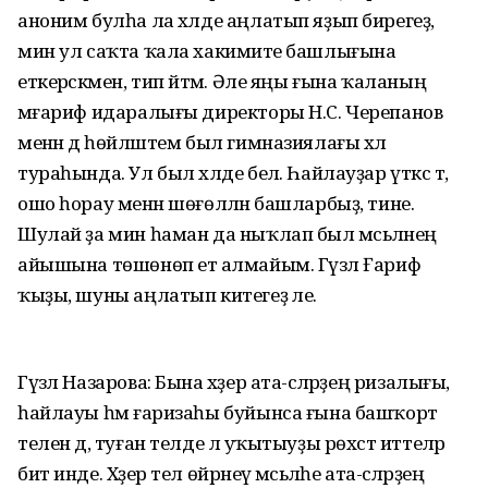
аноним булһа ла хәлде аңлатып яҙып бирегеҙ,
мин ул саҡта ҡала хакимиәте башлығына
еткерәсәкмен, тип әйтәм. Әле яңы ғына ҡаланың
мәғариф идаралығы директоры Н.С. Черепанов
менән дә һөйләштем был гимназиялағы хәл
тураһында. Ул был хәлде белә. Һайлауҙар үткәс тә,
ошо һорау менән шөғөлләнә башларбыҙ, тине.
Шулай ҙа мин һаман да ныҡлап был мәсьәләнең
айышына төшөнөп етә алмайым. Гүзәл Ғариф
ҡыҙы, шуны аңлатып китегеҙ әле.
Гүзәл Назарова: Бына хәҙер ата-әсәләрҙең ризалығы,
һайлауы һәм ғаризаһы буйынса ғына башҡорт
телен дә, туған телде лә уҡытыуҙы рөхсәт иттеләр
бит инде. Хәҙер тел өйрәнеү мәсьәләһе ата-әсәләрҙең