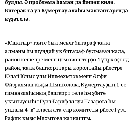
булдыҡ. Ә проблема һаман да йәшәп килә.
Бигерәк тә ул Күмертау ҡалаһы мәктәптәрендә
күҙәтелә.
«Юшатыр» гәзите был мәсьәләгә битараф ҡала
алманы һәм шундай уҡ битараф булмаған ҡала,
район кешеләре менән әңгәмә ойошторҙо. Түңәрәк өҫтәлдә
район, ҡала башҡорттары ҡоролтайы рәйестәре
Юлай Юныс улы Ишмөхәмәтов менән Әлфиә
Фәйзрахман ҡыҙы Шәмиғолова, Күмертауҙың 1-се
гимназияһының башҡорт теле һәм әҙәбиәте
уҡытыусыһы Гүзәл Ғариф ҡыҙы Назарова һәм
ундағы 4 "в" класы ата-әсәләр комитеты рәйесе Гүзәл
Рафиҡ ҡыҙы Мөхәмәтова ҡатнашты.