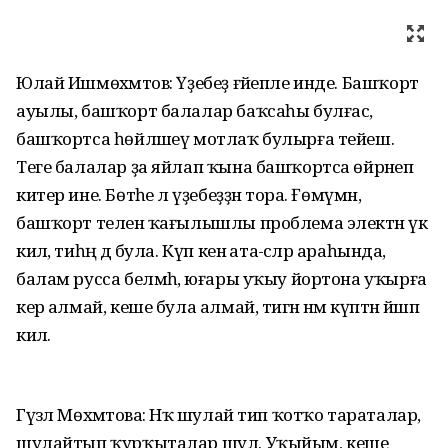
Юлай Ишмөхәмәтов: Үҙебеҙ ғәйепле инде. Башҡорт
ауылы, башҡорт балалар баҡсаһы булғас,
башҡортса һөйләшеү мотлаҡ булырға тейеш.
Теге балалар ҙа яйлап ҡына башҡортса өйрәнеп
китер ине. Бөтәһе лә үҙебеҙҙән тора. Ғөмүмән,
башҡорт теленә ҡағылышлы проблема электән үк
килә, тиһәң дә була. Күп кенә ата-әсәләр араһында,
балам русса белмәһә, юғары уҡыу йортона уҡырға
керә алмай, кеше була алмай, тигән нәмә күптән йәшәп
килә.
Гүзәл Мөхәмәтова: Нәҡ шулай тип ҡотҡо тараталар,
шулайтып ҡурҡыталар шул. Уҡыйым, кеше