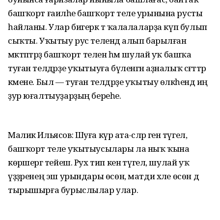
башҡорт ғаиләһе башҡорт теле урынына русты
һайланы. Улар бигерәк тә ҡалалаларҙа күп булып
сыҡты. Уҡытыу рус телендә алып барылған
мәктәптәрҙә башҡорт телен һәм шулай уҡ башҡа
туған телдәрҙе уҡытыуға бүленгән аҙналыҡ сәғәттәр
кәмене. Был — туған телдәрҙе уҡытыу өлкәһендә иң
ҙур юғалтыуҙарҙың береһе.
Малик Ильясов: Шуға күрә ата-әсәләр генә түгел, ә
башҡорт теле уҡытыусылары ла ныҡ ҡына
көрәшергә тейеш. Рух тип кенә түгел, шулай уҡ
үҙҙәренең эш урындары өсөн, матди хәле өсөн дә
тырышырға бурыслылар улар.