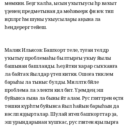
мөмкин. Беҙгә ҡалһа, ысын уҡытыусы һәр ваҡыт
үҙенең предметынан да мөһимерәк фән юҡ тип
иҫәпләргә һәм шуны уҡыусылары аңына ла
һеңдерергә тейеш.
Малик Ильясов: Башҡорт теле, туған телдәр
уҡытыу проблемаһы былтырғы уҡыу йылы
башынан башланды. Һеҙ әйткән ҡарар сыҡҡанға
ла байтаҡ йылдар үтеп киткән. Ошоға тиклем
барыһы ла тыныс булды. Милләткә бәйле
проблема ла электән килә бит. Үҙемдең эш
буйынса ғына ла быны әйтә алам. Рус гәзиттәренә өҫтән
төшкән күрһәтмә буйынса йыл һайын барыһын да
көсләп яҙҙырталар. Шулай итеп башҡорттар ҙа,
эш урындарынан ҡушҡас, рус гәзитенә яҙылырға