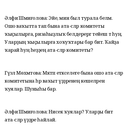
Әлфиә Шәмиғолова: Эйе, мин был турала беләм.
Ошо ваҡытта тап бына ата-әсәләр комитеты
ҡыҫылырға, ризаһыҙлыҡ белдерергә тейеш тә һуң.
Уларҙың ҡыҫылырға хоҡуҡтары бар бит. Ҡайҙа
ҡарай һуң һеҙҙең ата-әсәләр комитеты?
Гүзәл Мөхәмәтова: Мәктәп етәкселеге бына ошо ата-әсәләр
комитетына һәр ваҡыт үҙҙәренең кешеләрен
ҡуялар. Шуныһы бар.
Әлфиә Шәмиғолова: Нисек ҡуялар? Уларҙы бит
ата-әсәләр үҙҙәре һайлай.