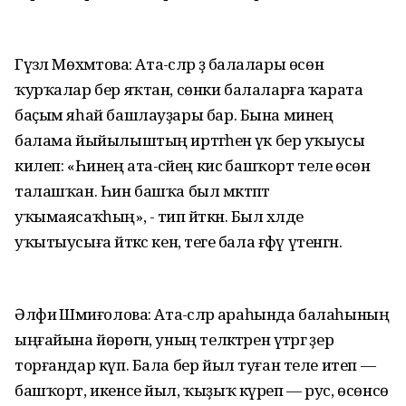
Гүзәл Мөхәмәтова: Ата-әсәләр ҙә балалары өсөн
ҡурҡалар бер яҡтан, сөнки балаларға ҡарата
баҫым яһай башлауҙары бар. Бына минең
балама йыйылыштың иртәгәһенә үк бер уҡыусы
килеп: «Һинең ата-әсәйең кисә башҡорт теле өсөн
талашҡан. Һин башҡа был мәктәптә
уҡымаясаҡһың», - тип әйткән. Был хәлде
уҡытыусыға әйткәс кенә, теге бала ғәфү үтенгән.
Әлфиә Шәмиғолова: Ата-әсәләр араһында балаһының
ыңғайына йөрөгән, уның теләктәрен үтәргә әҙер
торғандар күп. Бала бер йыл туған теле итеп —
башҡорт, икенсе йыл, ҡыҙыҡ күреп — рус, өсөнсө