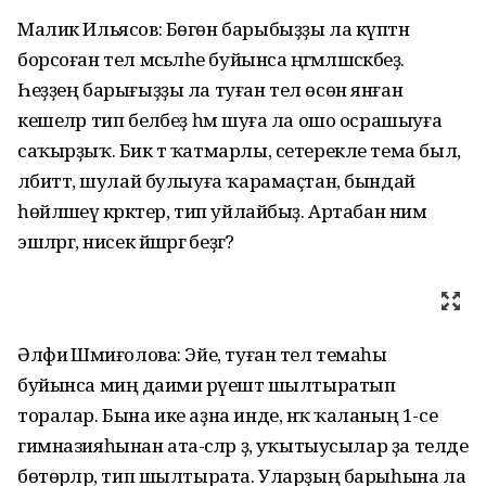
Малик Ильясов: Бөгөн барыбыҙҙы ла күптән
борсоған тел мәсьәләһе буйынса әңгәмәләшәсәкбеҙ.
Һеҙҙең барығыҙҙы ла туған тел өсөн янған
кешеләр тип беләбеҙ һәм шуға ла ошо осрашыуға
саҡырҙыҡ. Бик тә ҡатмарлы, сетерекле тема был,
әлбиттә, шулай булыуға ҡарамаҫтан, бындай
һөйләшеү кәрәктер, тип уйлайбыҙ. Артабан нимә
эшләргә, нисек йәшәргә беҙгә?
Әлфиә Шәмиғолова: Эйе, туған тел темаһы
буйынса миңә даими рәүештә шылтыратып
торалар. Бына ике аҙна инде, нәҡ ҡаланың 1-се
гимназияһынан ата-әсәләр ҙә, уҡытыусылар ҙа телде
бөтөрәләр, тип шылтырата. Уларҙың барыһына ла