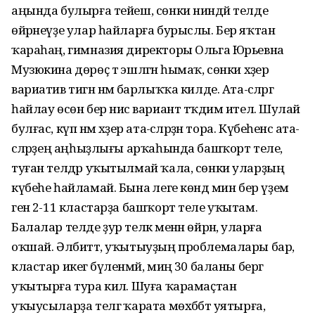
аңында булырға тейеш, сөнки ниндәй телде
өйрәнеүҙе улар һайларға бурыслы. Бер яҡтан
ҡараһаң, гимназия директоры Ольга Юрьевна
Музюкина дөрөҫ тә эшләгән һымаҡ, сөнки хәҙер
вариатив тигән нәмә барлыҡҡа килде. Ата-әсәләргә
һайлау өсөн бер нисә вариант тәҡдим ителә. Шулай
булғас, күп нәмә хәҙер ата-әсәләрҙән тора. Күбеһенсә ата-
әсәләрҙең аңһыҙлығы арҡаһында башҡорт теле,
туған телдәр уҡытылмай ҡала, сөнки уларҙың
күбеһе һайламай. Бына әлеге көндә мин бер үҙем
генә 2-11 кластарҙа башҡорт теле уҡытам.
Балалар телде ҙур теләк менән өйрәнә, уларға
оҡшай. Әлбиттә, уҡытыуҙың проблемалары бар,
кластар икегә бүленмәй, миңә 30 баланы бергә
уҡытырға тура килә. Шуға ҡарамаҫтан
уҡыусыларҙа телгә ҡарата мөхәббәт уятырға,