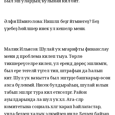
Был эш уларҙың ҡулынан килә бит.
Әлфиә Шәмиғолова: Нишләп беҙгә әйтмәнегеҙ? Беҙ
үҙебеҙ һөйләшер инек ул кешеләр менән.
Малик Ильясов: Шулай уҡ мәғарифты финанслау
менән дә проблема килеп тыуа. Төрлө
тикшереүселәре килеп, ул ерендә дөрөҫ эшләнмәгән,
был ере тегеләй түгел тип, штрафын да һалып
китә. Шул уҡ ваҡытта был эштәрҙе башҡарыр өсөн
аҡса бүленмәй. Нисек булдыраһың, шулай юлын
табып эшләргә тура килә етәкселәргә. Район
ауылдарында ла шул уҡ хәл. Ата-әсәләр
комитетына социаль хәлгә ҡарап һайлағастар,
унда беҙҙең халыҡ эләкмәйҙер инде. Беҙҙең байҙар