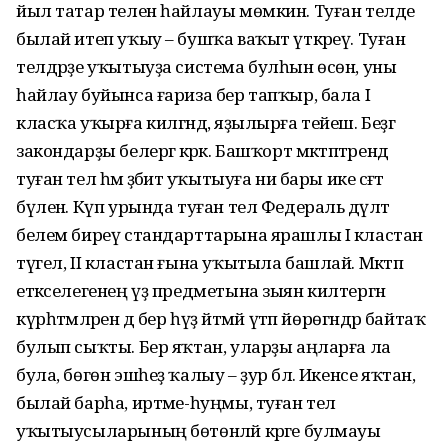
йыл татар телен һайлауы мөмкин. Туған телде
былай итеп уҡыу – бушҡа ваҡыт үткәреү. Туған
телдәрҙе уҡытыуҙа система булһын өсөн, уны
һайлау буйынса ғариза бер тапҡыр, бала I
класҡа уҡырға килгәндә, яҙылырға тейеш. Беҙгә
закондарҙы белергә кәрәк. Башҡорт мәктәптәрендә
туған тел һәм әҙәбиәт уҡытыуға ни бары ике сәғәт
бүленә. Күп урында туған тел Федераль дәүләт
белем биреү стандарттарына ярашлы I кластан
түгел, II кластан ғына уҡытыла башлай. Мәктәп
етәкселегенең үҙ предметына зыян килтергән
күрһәтмәләрен дә бер һүҙ әйтмәй үтәп йөрөгәндәр байтаҡ
булып сыҡты. Бер яҡтан, уларҙы аңларға ла
була, бөгөн эшһеҙ ҡалыу – ҙур бәлә. Икенсе яҡтан,
былай барһа, иртәме-һуңмы, туған тел
уҡытыусыларының бөтөнләй кәрәге булмауы