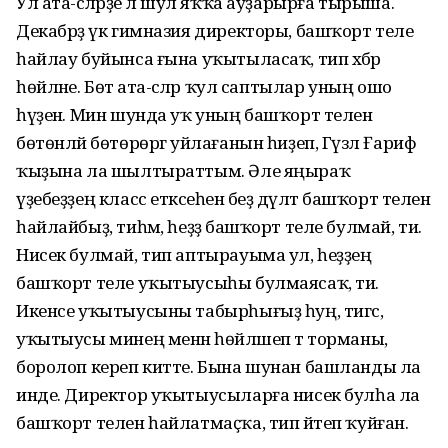
Ул ата-әсәләрҙе лә шул яҡҡа ауҙарырға тырыша.
Декабрҙә үк гимназия директоры, башҡорт теле
һайлау буйынса ғына уҡытыласаҡ, тип хәбәр
һөйләне. Бөтә ата-әсәләр ҡул саптылар уның ошо
һүҙенә. Мин шунда уҡ уның башҡорт телен
бөтөнләй бөтөрөргә уйлағанын һиҙеп, Гүзәл Ғариф
ҡыҙына ла шылтыраттым. Әле яңыраҡ
үҙебеҙҙең класс етәксеһенә беҙ дәүләт башҡорт телен
һайлайбыҙ, тиһәм, һеҙҙә башҡорт теле булмай, ти.
Нисек булмай, тип аптырауыма ул, һеҙҙең
башҡорт теле уҡытыусыһы булмаясаҡ, ти.
Икенсе уҡытыусыны табырһығыҙ һуң, тигәс,
уҡытыусы минең менән һөйләшеп тә торманы,
боролоп кереп китте. Бына шунан башланды ла
инде. Директор уҡытыусыларға нисек булһа ла
башҡорт телен һайлатмаҫҡа, тип әйтеп ҡуйған.