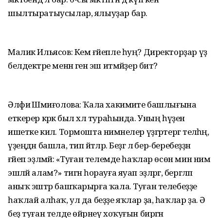
шылтыратыусылар, ялыуҙар бар.
Малик Ильясов: Кем ғәйепле һуң? Директорҙар үҙ
белдектәре менән генә эш итмәйҙер бит?
Әлфиә Шәмиғолова: Ҡала хакимиәте башлығына
еткерер кәрәк был хәл тураһында. Уның һүҙен
ишетке килә. Тормошта нимәнелер үҙгәртергә теләһәң,
үҙеңдән башла, тип әйтәләр. Беҙгә лә бер-беребеҙҙән
ғәйеп эҙләмәй: «Туған телемде һаҡлар өсөн мин нимә
эшләй алам?» тигән һорауға яуап эҙләргә, бергәләп
аныҡ эштәр башҡарырға ҡала. Туған телебеҙҙе
һаҡлай алһаҡ, ул да беҙҙе яҡлар ҙа, һаҡлар ҙа. Ә
беҙ туған телде өйрәнеү хоҡуғын биргән