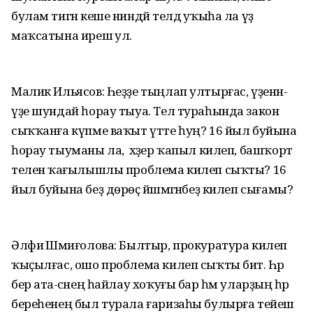
булам тигән кеше ниндәй телдә уҡыһа ла үҙ
маҡсатына ирешә ул.
Малик Ильясов: Һеҙҙе тыңлап ултырғас, үҙенән-
үҙе шундай һорау тыуа. Тел тураһында закон
сыҡҡанға күпме ваҡыт үтте һуң? 16 йыл буйына
һорау тыуманы ла, ә хәҙер ҡапыл килеп, башҡорт
теленә ҡағылышлы проблема килеп сыҡты? 16
йыл буйына беҙ дөрөҫ йәшәмәгәнбеҙ килеп сығамы?
Әлфиә Шәмиғолова: Былтыр, прокуратура килеп
ҡыҫылғас, ошо проблема килеп сыҡты бит. Һәр
бер ата-әсәнең һайлау хоҡуғы бар һәм уларҙың һәр
береһенең был турала ғаризаһы булырға тейеш