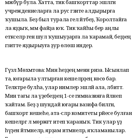
мәжбүр була. Хатта, тик башҡорттар эшләгән
учреждениеларға ла рус гәзите алдырырға
ҡушыла. Беҙ был турала гел әйтәбеҙ, Ҡоролтайға
ла яҙҙыҡ, әммә файҙа юҡ. Тик ҡайһы бер аңлы
етәкселәр генә шул ҡушыуҙарға ла ҡарамай, беҙҙең
гәзитте яҙҙырыуға ҙур өлөш индерә.
Гүзәл Мөхәмәтова: Мин һеҙҙең менән риза. Ысынлап
та, юғарыла ултырған кешеләрҙең көсө бар.
Теләктәре булһа, улар нимәлер эшләй ала, әлбиттә.
Мин тағы ла үҙебеҙҙең 1-се гимназияға әйләнеп
ҡайтам. Беҙ ҙә шундай юғары вазифа биләгән,
башҡорт кешеһе, ата-әсәләр комитеты рәйесе булған
кешеләргә лә мөрәжәғәт итеп ҡараныҡ. Тик улар үҙ
һүҙен әйтмәнеләр, ярҙам итмәнеләр, яҡламанылар.